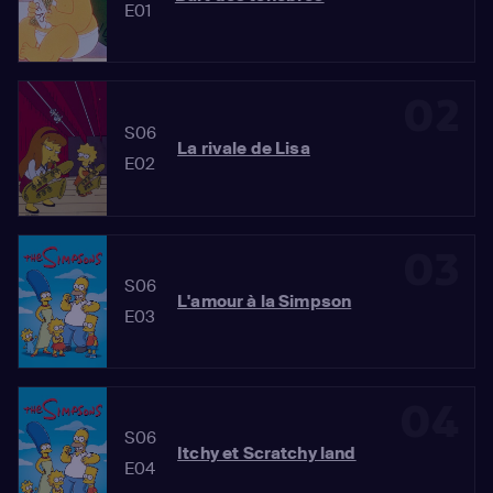
E01
02
S06
La rivale de Lisa
E02
03
S06
L'amour à la Simpson
E03
04
S06
Itchy et Scratchy land
E04