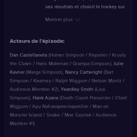
ses résultats et choisit le hockey sur
glace. Remarquée par Apu pour ses
Montrer plus
réflexes, elle intègre son équipe au
poste de gardien et s'y montre
Acteurs de l'épisode:
brillante. Elle devient dès lors la
principale adversaire de Bart,
Dan Castellaneta
(Homer Simpson / Reporter / Krusty
attaquant dans une équipe adverse.
the Clown / Hans Moleman / Grampa Simpson)
,
Julie
Son frère se montre très jaloux
Kavner
(Marge Simpson)
,
Nancy Cartwright
(Bart
lorsqu'il voit qu'Homer s'occupe
Simpson / Kearney / Ralph Wiggum / Nelson Muntz /
soudainement beaucoup d'elle...
Audience Member #2)
,
Yeardley Smith
(Lisa
Simpson)
,
Hank Azaria
(Death Count Presenter / Chief
Wiggum / Apu Nahasapeemapetilon / Man on
Monster Island / Snake / Moe Szyslak / Audience
Member #1)