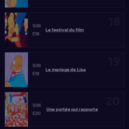
18
S06
Le festival du film
E18
19
S06
Le mariage de Lisa
E19
20
S06
Une portée qui rapporte
E20