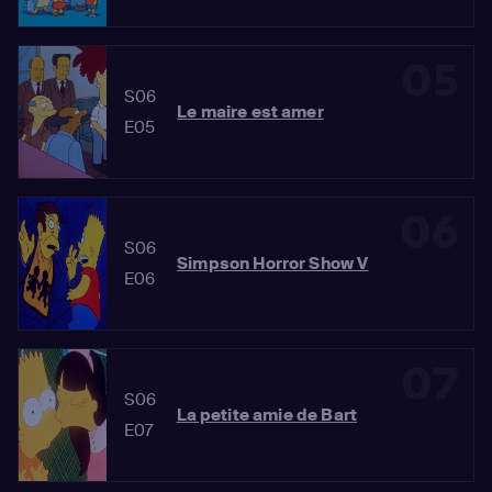
05
S06
Le maire est amer
E05
06
S06
Simpson Horror Show V
E06
07
S06
La petite amie de Bart
E07