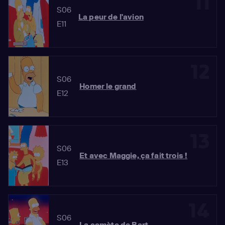
11
S06
La peur de l'avion
E11
12
S06
Homer le grand
E12
13
S06
Et avec Maggie, ça fait trois !
E13
14
S06
La comète de Bart