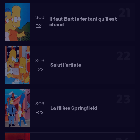
21
S06
Il faut Bart le fer tant qu'il est
chaud
E21
22
S06
Salut l'artiste
E22
23
S06
La filière Springfield
E23