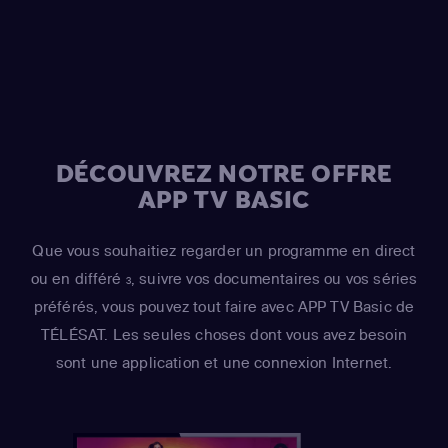
Sideshow Mel / Hans Moleman / Mayor Quimby)
,
Hank
Azaria
(Moe Szyslak / Fake Cough Johnson / Raphael)
,
Hank Azaria
(Johnny Tightlips / Clancy Wiggum / Luigi
Risotto / Horatio McCallister / Comic Book Guy)
DÉCOUVREZ NOTRE OFFRE
APP TV BASIC
Que vous souhaitiez regarder un programme en direct
ou en différé
, suivre vos documentaires ou vos séries
3
préférés, vous pouvez tout faire avec APP TV Basic de
TÉLÉSAT. Les seules choses dont vous avez besoin
sont une application et une connexion Internet.