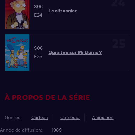
24
S06
Le citronnier
E24
25
S06
Qui a tiré sur Mr Burns ?
E25
À PROPOS DE LA SÉRIE
Genres:
Cartoon
Comédie
Animation
Année de diffusion:
1989