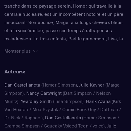
tranche dans ce paysage serein. Homer, qui travaille à la
centrale nucléaire, est un incompétent notoire et un père
insouciant. Son épouse, Marge, aux longs cheveux bleus
et à la voix éraillée, passe son temps à rattraper ses
maladresses. Le trois enfants, Bart le garnement, Lisa, la
surdouée et Maggie, le bébé qui ne grandit jamais,
Montrer plus
rendent joyeux et animé le quotidien de ce foyer. La série
impertinente de Matt Groening, qui a déjà fêté sa 25e
Acteurs:
saison, est régulièrement récompensée aux Emmy Awards
: un gage de qualité.
Dan Castellaneta
(Homer Simpson)
,
Julie Kavner
(Marge
Simpson)
,
Nancy Cartwright
(Bart Simpson / Nelson
Muntz)
,
Yeardley Smith
(Lisa Simpson)
,
Hank Azaria
(Kirk
Van Houten / Moe Szyslak / Comic Book Guy / Duffman /
Dr. Nick / Raphael)
,
Dan Castellaneta
(Homer Simpson /
Grampa Simpson / Squeaky Voiced Teen / voice)
,
Julie