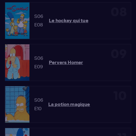
08
S06
Le hockey qui tue
E08
09
S06
Pervers Homer
E09
10
S06
La potion magique
E10