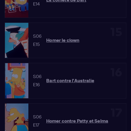
E14
15
S06
Homer le clown
E15
16
S06
Bart contre l'Australie
E16
17
S06
Homer contre Patty et Selma
E17