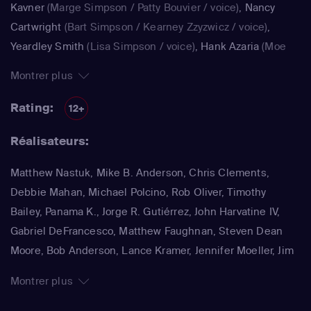
Kavner
(Marge Simpson / Patty Bouvier / voice)
,
Nancy
Cartwright
(Bart Simpson / Kearney Zzyzwicz / voice)
,
Yeardley Smith
(Lisa Simpson / voice)
,
Hank Azaria
(Moe
Szyslak / Kirk Van Houten / Comic Book Guy / Raphael /
Montrer plus
Lawyer / Lifeguard / Very Tall Man / voice)
,
Dan
Castellaneta
(Homer Simpson / Kodos)
,
Nancy Cartwright
Rating:
12+
(Bart Simpson)
,
Hank Azaria
(Luigi Risotto / Kirk Van
Réalisateurs:
Houten / Clancy Wiggum / Snake Jailbird / Maximilian von
Wonthelm)
,
Dan Castellaneta
(Homer Simpson / Barney
Matthew Nastuk, Mike B. Anderson, Chris Clements,
Gumble / Sideshow Mel / Hans Moleman / Mayor Quimby)
,
Debbie Mahan, Michael Polcino, Rob Oliver, Timothy
Julie Kavner
(Marge Simpson / Patty Bouvier / Selma
Bailey, Panama K., Jorge R. Gutiérrez, John Harvatine IV,
Bouvier)
,
Nancy Cartwright
(Bart Simpson / Ralph Wiggum
Gabriel DeFrancesco, Matthew Faughnan, Steven Dean
/ Nelson Muntz)
,
Hank Azaria
(Cletus Spuckler / Kirk Van
Moore, Bob Anderson, Lance Kramer, Jennifer Moeller, Jim
Houten / Clancy Wiggum / Gary Chalmers / Moe Szyslak /
Reardon, Wesley Archer, Mark Kirkland, Matthew Schofield
Comic Book Guy)
,
Dan Castellaneta
(Homer Simpson /
Montrer plus
Grampa Simpson / Barney Gumble / Krusty the Clown /