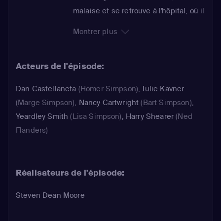
malaise et se retrouve à l'hôpital, où il
est opéré en urgence. Lisa, venue lui
Montrer plus
rendre visite, rencontre Murphy, son
ami jazzman. Celui-ci lui raconte tout
Acteurs de l'épisode:
ce qui s'est passé depuis leur
dernière rencontre. De son côté, Bart
Dan Castellaneta
(Homer Simpson)
,
Julie Kavner
espère toucher des dommages et
(Marge Simpson)
,
Nancy Cartwright
(Bart Simpson)
,
intérêts pour son accident
Yeardley Smith
(Lisa Simpson)
,
Harry Shearer
(Ned
domestique...
Flanders)
Réalisateurs de l'épisode:
Steven Dean Moore