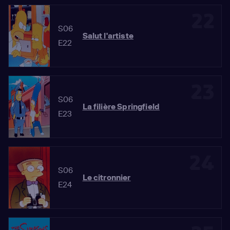
22
S06
Salut l'artiste
E22
23
S06
La filière Springfield
E23
24
S06
Le citronnier
E24