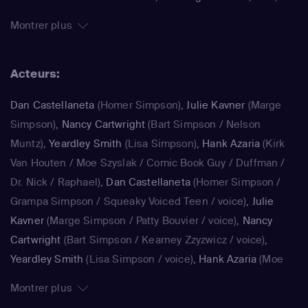
surdouée et Maggie, le bébé qui ne grandit jamais,
Montrer plus
rendent joyeux et animé le quotidien de ce foyer. La série
impertinente de Matt Groening, qui a déjà fêté sa 25e
Acteurs:
saison, est régulièrement récompensée aux Emmy Awards
: un gage de qualité.
Dan Castellaneta
(Homer Simpson)
,
Julie Kavner
(Marge
Simpson)
,
Nancy Cartwright
(Bart Simpson / Nelson
Muntz)
,
Yeardley Smith
(Lisa Simpson)
,
Hank Azaria
(Kirk
Van Houten / Moe Szyslak / Comic Book Guy / Duffman /
Dr. Nick / Raphael)
,
Dan Castellaneta
(Homer Simpson /
Grampa Simpson / Squeaky Voiced Teen / voice)
,
Julie
Kavner
(Marge Simpson / Patty Bouvier / voice)
,
Nancy
Cartwright
(Bart Simpson / Kearney Zzyzwicz / voice)
,
Yeardley Smith
(Lisa Simpson / voice)
,
Hank Azaria
(Moe
Szyslak / Kirk Van Houten / Comic Book Guy / Raphael /
Montrer plus
Lawyer / Lifeguard / Very Tall Man / voice)
,
Dan