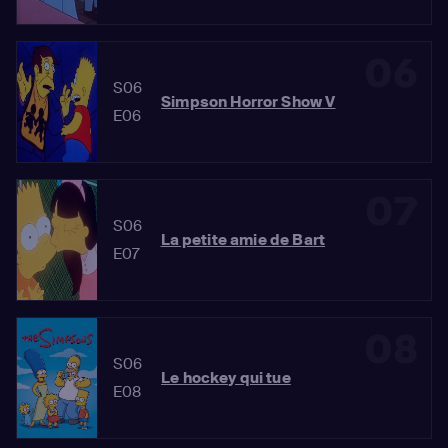
06
S06
Simpson Horror Show V
E06
07
S06
La petite amie de Bart
E07
08
S06
Le hockey qui tue
E08