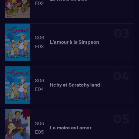
E02
03
S06
L'amour à la Simpson
E03
04
S06
Itchy et Scratchy land
E04
05
S06
Le maire est amer
E05