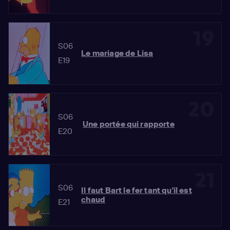
19
S06
Le mariage de Lisa
E19
20
S06
Une portée qui rapporte
E20
21
S06
Il faut Bart le fer tant qu'il est
chaud
E21