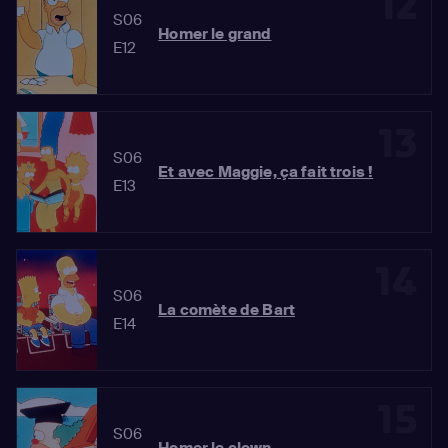
12
S06
Homer le grand
E12
13
S06
Et avec Maggie, ça fait trois !
E13
14
S06
La comète de Bart
E14
15
S06
Homer le clown