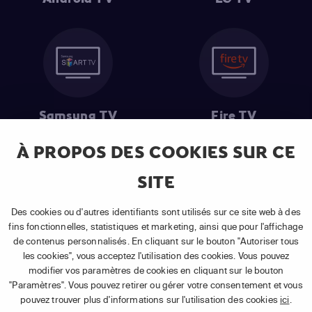
Samsung TV
Fire TV
À PROPOS DES COOKIES SUR CE
SITE
(1) Les 30 premiers jours sont gratuits
: Pour toute nouvelle
souscription à un abonnement APP TV Basic.
Des cookies ou d'autres identifiants sont utilisés sur ce site web à des
(2) Prix de l'abonnement
: TVA comprise, hors promotion, hors frais
fins fonctionnelles, statistiques et marketing, ainsi que pour l'affichage
uniques d'activation, hors frais de matériel et hors frais d'installation.
de contenus personnalisés. En cliquant sur le bouton "Autoriser tous
(3) Restart & Replay
:
Voir toutes les chaînes disposant de cette
les cookies", vous acceptez l'utilisation des cookies. Vous pouvez
fonctionnalité.
modifier vos paramètres de cookies en cliquant sur le bouton
"Paramètres". Vous pouvez retirer ou gérer votre consentement et vous
pouvez trouver plus d'informations sur l'utilisation des cookies
ici
.