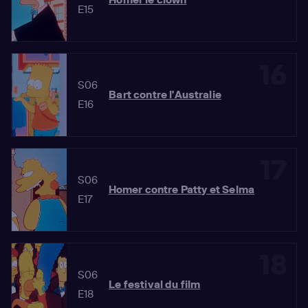
E15
16
S06
Bart contre l'Australie
E16
17
S06
Homer contre Patty et Selma
E17
18
S06
Le festival du film
E18