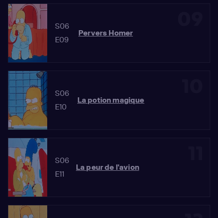
09
S06
Pervers Homer
E09
10
S06
La potion magique
E10
11
S06
La peur de l'avion
E11