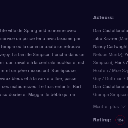
Acteurs:
tite ville de Springfield ronronne avec
Dan Castellanet
ervice de police tenu avec laxisme par
Julie Kavner
(Mar
e temple où la communuauté se retrouve
Nancy Cartwright
vejoy. La famille Simpson tranche dans ce
Nelson Muntz)
,
Y
, qui travaille à la centrale nucléaire, est
Simpson)
,
Hank A
re et un père insouciant. Son épouse,
Houten / Moe Sz
eux bleus et à la voix éraillée, passe
Guy / Duffman / D
 ses maladresses. Le trois enfants, Bart
Dan Castellanet
la surdouée et Maggie, le bébé qui ne
Grampa Simpson 
ent joyeux et animé le quotidien de ce
Teen / voice)
,
Jul
Montrer plus
tinente de Matt Groening, qui a déjà fêté
Simpson / Patty B
régulièrement récompensée aux Emmy
Nancy Cartwright
Rating:
12+
qualité.
Kearney Zzyzwicz 