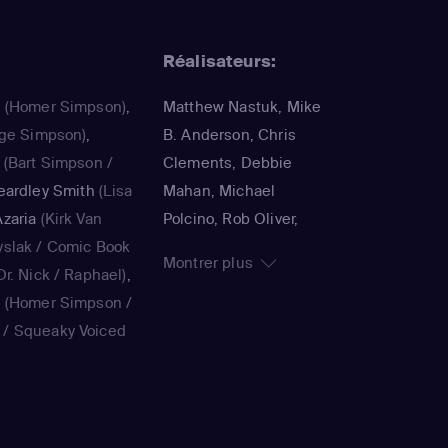
Réalisateurs:
a
(Homer Simpson)
,
Matthew Nastuk, Mike
ge Simpson)
,
B. Anderson, Chris
(Bart Simpson /
Clements, Debbie
eardley Smith
(Lisa
Mahan, Michael
zaria
(Kirk Van
Polcino, Rob Oliver,
yslak / Comic Book
Timothy Bailey, Panama
Montrer plus
r. Nick / Raphael)
,
K., Jorge R. Gutiérrez,
a
(Homer Simpson /
John Harvatine IV,
/ Squeaky Voiced
Gabriel DeFrancesco,
ie Kavner
(Marge
Matthew Faughnan,
ouvier / voice)
,
Steven Dean Moore,
(Bart Simpson /
Bob Anderson, Lance
/ voice)
,
Yeardley
Kramer, Jennifer