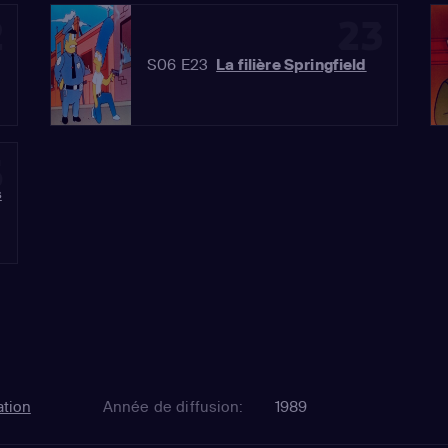
2
23
S06 E23
La filière Springfield
5
s
tion
Année de diffusion:
1989