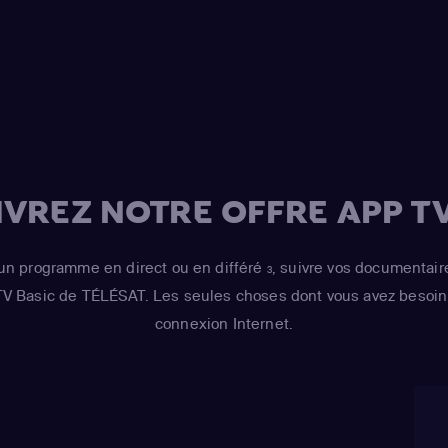
Smith
(Lisa Simps
Azaria
(Moe Szysl
Houten / Comic 
/ Lawyer / Lifegu
/ voice)
,
Dan Cast
Simpson / Kodos
(Bart Simpson)
,
H
VREZ NOTRE OFFRE APP TV
Risotto / Kirk Va
Wiggum / Snake J
un programme en direct ou en différé
, suivre vos documentair
3
Maximilian von 
 TV Basic de TÉLÉSAT. Les seules choses dont vous avez besoin 
Castellaneta
(Ho
connexion Internet.
Barney Gumble /
Hans Moleman / 
Julie Kavner
(Mar
Bouvier / Selma 
Cartwright
(Bart 