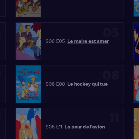
4
05
S06 E05
Le maire est amer
7
08
t
S06 E08
Le hockey qui tue
0
11
S06 E11
La peur de l'avion