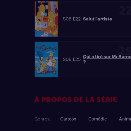
2
S06 E22
Salut l'artiste
2
Qui a tiré sur Mr Burn
S06 E25
?
À PROPOS DE LA SÉRIE
Genres:
Cartoon
Comédie
Anima