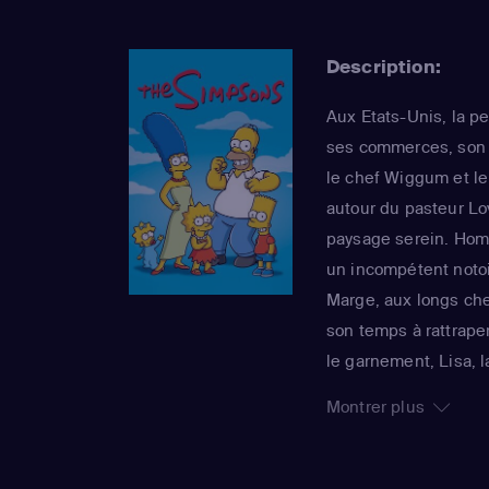
Description:
Aux Etats-Unis, la pe
ses commerces, son s
le chef Wiggum et l
autour du pasteur Lo
paysage serein. Homer
un incompétent notoi
Marge, aux longs chev
son temps à rattraper
le garnement, Lisa, 
grandit jamais, rend
Montrer plus
foyer. La série imper
sa 25e saison, est 
Awards : un gage de 