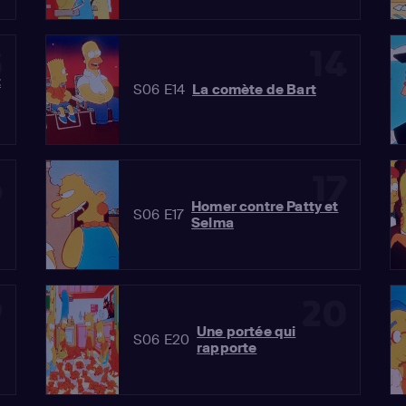
3
14
t
S06 E14
La comète de Bart
6
17
Homer contre Patty et
S06 E17
Selma
9
20
Une portée qui
S06 E20
rapporte