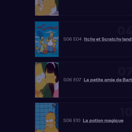
0
S06 E04
Itchy et Scratchy land
0
S06 E07
La petite amie de Bar
1
S06 E10
La potion magique