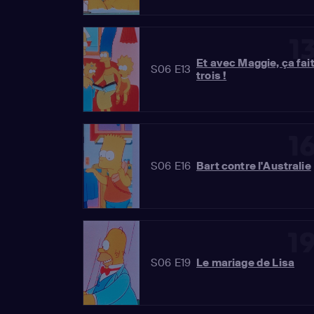
1
Et avec Maggie, ça fai
S06 E13
trois !
1
S06 E16
Bart contre l'Australie
1
S06 E19
Le mariage de Lisa