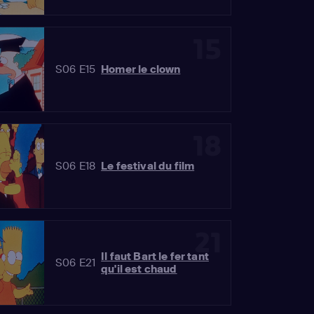
15
S06 E15
Homer le clown
18
S06 E18
Le festival du film
21
Il faut Bart le fer tant
S06 E21
qu'il est chaud