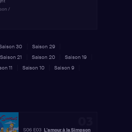
ght
son /
Lisa
)
,
rl /
lot
Saison 30
Saison 29
wn
Saison 21
Saison 20
Saison 19
ve
son 11
Saison 10
Saison 9
03
S06 E03
L'amour à la Simpson