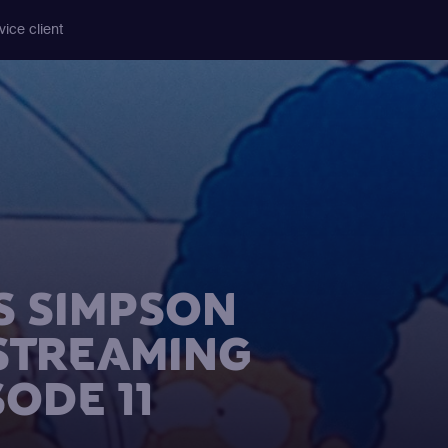
vice client
S SIMPSON
 STREAMING
SODE 11