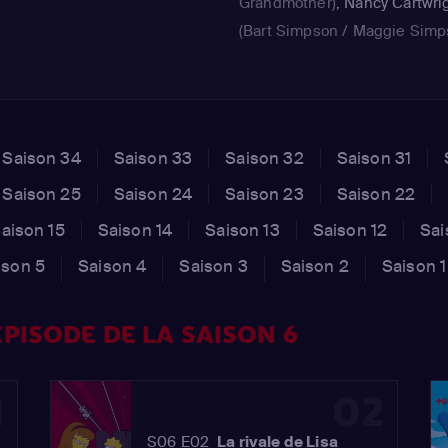
Grandmother)
,
Nancy Cartwri
(Bart Simpson / Maggie Simp
Girl on Bus)
,
Yeardley Smith
(
Simpson / Alive Character #2
Hank Azaria
(Moe Szyslak / Ca
Bar Employee / Bartender / Pi
Saison 34
Saison 33
Saison 32
Saison 31
#1 / Alan / Head of Crazy Clo
Saison 25
Saison 24
Saison 23
Saison 22
Airlines / KBBL Psychic / Ali
Character #1)
aison 15
Saison 14
Saison 13
Saison 12
Sai
ison 5
Saison 4
Saison 3
Saison 2
Saison 1
PISODE DE LA SAISON 6
1
02
S06 E02
La rivale de Lisa