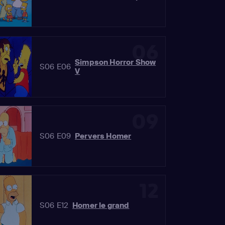
06
Simpson Horror Show
S06 E06
V
09
S06 E09
Pervers Homer
12
S06 E12
Homer le grand