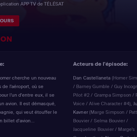
pplication APP TV de TÉLÉSAT
JOURS
ION
e:
Acteurs de l'épisode:
, Homer cherche un nouveau
Dan Castellaneta
(Homer Si
s de l'aéroport, où se
/ Barney Gumble / Guy Incogn
our l'un d'entre eux, il se
Pilot #2 / Grampa Simpson / P
n avion. Il est démasqué,
Voice / Alive Character #4)
,
J
agnie, qui veut étouffer le
Kavner
(Marge Simpson / Pat
 billet d'avion...
Bouvier / Selma Bouvier /
Jacqueline Bouvier / Marge's