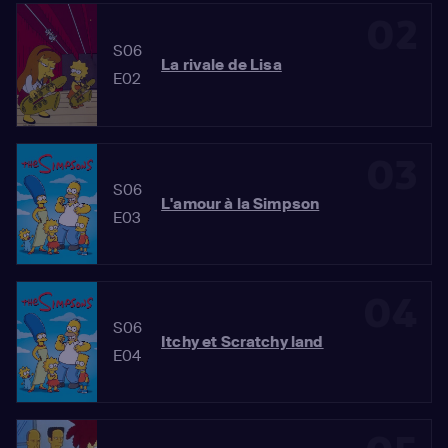
02
S06
La rivale de Lisa
E02
03
S06
L'amour à la Simpson
E03
04
S06
Itchy et Scratchy land
E04