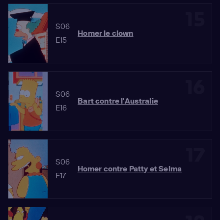
15
S06
Homer le clown
E15
16
S06
Bart contre l'Australie
E16
17
S06
Homer contre Patty et Selma
E17