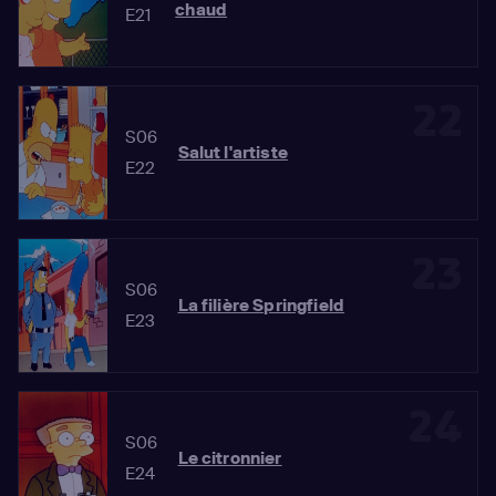
chaud
E21
22
S06
Salut l'artiste
E22
23
S06
La filière Springfield
E23
24
S06
Le citronnier
E24