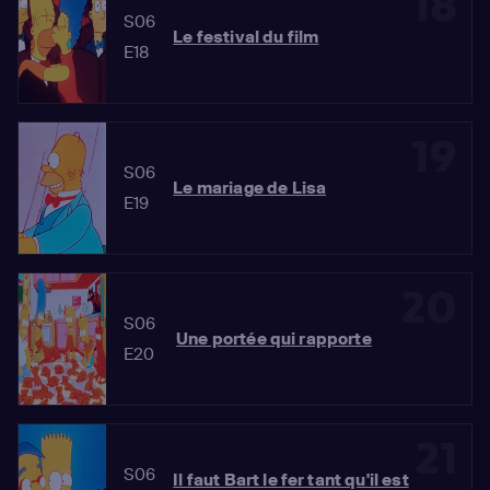
18
S06
Le festival du film
E18
19
S06
Le mariage de Lisa
E19
20
S06
Une portée qui rapporte
E20
21
S06
Il faut Bart le fer tant qu'il est