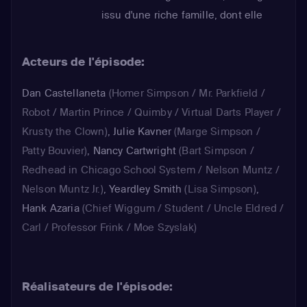
issu d'une riche famille, dont elle
tombe amoureuse. Lisa l'accompagne
à Londres, pour rencontrer ses
Acteurs de l'épisode:
charmants parents. Elle hésite en
revanche à présenter sa famille à
Dan Castellaneta
(Homer Simpson / Mr. Parkfield /
Hugh, de peur de le décevoir. Elle
Robot / Martin Prince / Quimby / Virtual Darts Player /
doit pourtant le faire car leur mariage
Krusty the Clown)
,
Julie Kavner
(Marge Simpson /
aura lieu à Springfield. Lisa et Hugh
Patty Bouvier)
,
Nancy Cartwright
(Bart Simpson /
se rendent donc dans la ville natale
Redhead in Chicago School System / Nelson Muntz /
de la jeune femme...
Nelson Muntz Jr.)
,
Yeardley Smith
(Lisa Simpson)
,
Hank Azaria
(Chief Wiggum / Student / Uncle Eldred /
Carl / Professor Frink / Moe Szyslak)
Réalisateurs de l'épisode: