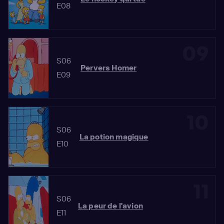
E08
09
S06
Pervers Homer
E09
10
S06
La potion magique
E10
11
S06
La peur de l'avion
E11