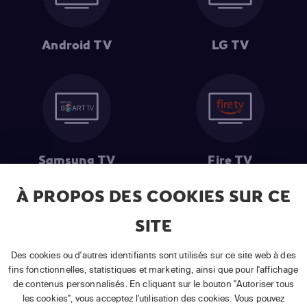
Android TV
LG TV
Samsung TV
Fire TV
À PROPOS DES COOKIES SUR CE
SITE
(1) Les 30 premiers jours sont gratuits
: Pour toute nouvelle
souscription à un abonnement APP TV Basic.
Des cookies ou d'autres identifiants sont utilisés sur ce site web à des
(2) Prix de l'abonnement
: TVA comprise, hors promotion, hors frais
fins fonctionnelles, statistiques et marketing, ainsi que pour l'affichage
uniques d'activation, hors frais de matériel et hors frais d'installation.
de contenus personnalisés. En cliquant sur le bouton "Autoriser tous
(3) Restart & Replay
:
Voir toutes les chaînes disposant de cette
les cookies", vous acceptez l'utilisation des cookies. Vous pouvez