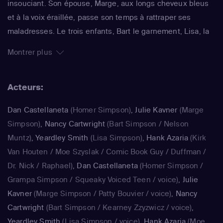
insouciant. Son épouse, Marge, aux longs cheveux bleus
et à la voix éraillée, passe son temps à rattraper ses
maladresses. Le trois enfants, Bart le garnement, Lisa, la
surdouée et Maggie, le bébé qui ne grandit jamais,
Montrer plus
rendent joyeux et animé le quotidien de ce foyer. La série
impertinente de Matt Groening, qui a déjà fêté sa 25e
Acteurs:
saison, est régulièrement récompensée aux Emmy Awards
: un gage de qualité.
Dan Castellaneta
(Homer Simpson)
,
Julie Kavner
(Marge
Simpson)
,
Nancy Cartwright
(Bart Simpson / Nelson
Muntz)
,
Yeardley Smith
(Lisa Simpson)
,
Hank Azaria
(Kirk
Van Houten / Moe Szyslak / Comic Book Guy / Duffman /
Dr. Nick / Raphael)
,
Dan Castellaneta
(Homer Simpson /
Grampa Simpson / Squeaky Voiced Teen / voice)
,
Julie
Kavner
(Marge Simpson / Patty Bouvier / voice)
,
Nancy
Cartwright
(Bart Simpson / Kearney Zzyzwicz / voice)
,
Yeardley Smith
(Lisa Simpson / voice)
,
Hank Azaria
(Moe