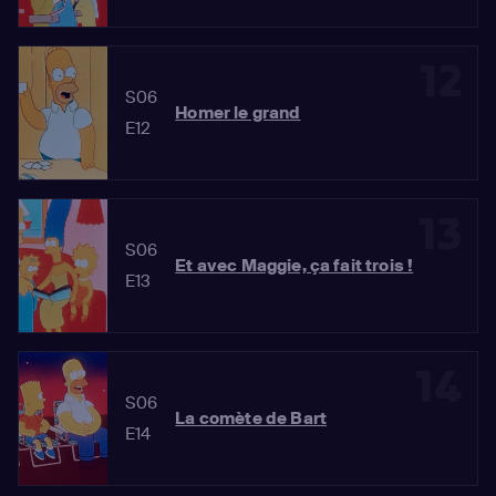
12
S06
Homer le grand
E12
13
S06
Et avec Maggie, ça fait trois !
E13
14
S06
La comète de Bart
E14