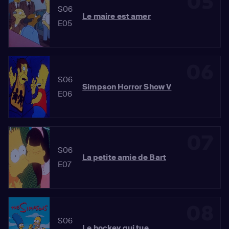
05
S06
Le maire est amer
E05
06
S06
Simpson Horror Show V
E06
07
S06
La petite amie de Bart
E07
08
S06
Le hockey qui tue