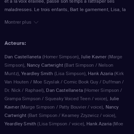
et à la voix éraillée, passe son temps à rattraper ses
maladresses. Le trois enfants, Bart le garnement, Lisa, la
surdouée et Maggie, le bébé qui ne grandit jamais,
Montrer plus
rendent joyeux et animé le quotidien de ce foyer. La série
impertinente de Matt Groening, qui a déjà fêté sa 25e
Acteurs:
saison, est régulièrement récompensée aux Emmy Awards
: un gage de qualité.
Dan Castellaneta
(Homer Simpson)
,
Julie Kavner
(Marge
Simpson)
,
Nancy Cartwright
(Bart Simpson / Nelson
Muntz)
,
Yeardley Smith
(Lisa Simpson)
,
Hank Azaria
(Kirk
Van Houten / Moe Szyslak / Comic Book Guy / Duffman /
Dr. Nick / Raphael)
,
Dan Castellaneta
(Homer Simpson /
Grampa Simpson / Squeaky Voiced Teen / voice)
,
Julie
Kavner
(Marge Simpson / Patty Bouvier / voice)
,
Nancy
Cartwright
(Bart Simpson / Kearney Zzyzwicz / voice)
,
Yeardley Smith
(Lisa Simpson / voice)
,
Hank Azaria
(Moe
Szyslak / Kirk Van Houten / Comic Book Guy / Raphael /