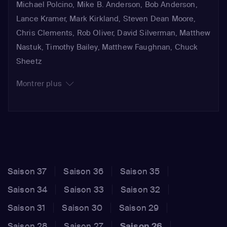
Chief Wiggum / Old Jewish man / Kirk Van Houten /
Michael Polcino, Mike B. Anderson, Bob Anderson,
Wiseguy)
,
Dan Castellaneta
(Homer Simpson /
Lance Kramer, Mark Kirkland, Steven Dean Moore,
Groundskeeper Willie / Grampa Simpson / Mayor
Chris Clements, Rob Oliver, David Silverman, Matthew
Quimby / Sideshow Mel / Hans Moleman / Krusty the
Nastuk, Timothy Bailey, Matthew Faughnan, Chuck
Clown / Writer / Jesus)
,
Nancy Cartwright
(Bart
Sheetz
Simpson / Todd Flanders / Nelson Muntz / Kearney)
,
Montrer plus
Hank Azaria
(Moe Szyslak / Chief Wiggum / Apu /
Bumblebee Man / Superintendent Chalmers / Lou /
Snake)
,
Dan Castellaneta
(Homer Simpson / Hans
Moleman / Cyclist / Sideshow Mel / Barney Gumble /
Groundskeeper Willie / Squeaky-Voiced Teen / Golf
Announcer / Section C72)
,
Nancy Cartwright
(Bart
Saison 37
Saison 36
Saison 35
Simpson)
,
Hank Azaria
(Duffman / Lou / Chief
Wiggum / Drederick Tatum / Old Jewish Man / Moe
Saison 34
Saison 33
Saison 32
Szyslak / Blimp Pilot / Dr. Schulman / Sam)
,
Dan
Saison 31
Saison 30
Saison 29
Castellaneta
(Homer Simpson / Abraham Simpson /
Saison 28
Saison 27
Saison 26