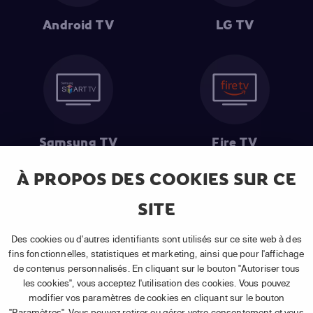
Android TV
LG TV
Samsung TV
Fire TV
À PROPOS DES COOKIES SUR CE
SITE
(1) Les 30 premiers jours sont gratuits
: Pour toute nouvelle
souscription à un abonnement APP TV Basic.
Des cookies ou d'autres identifiants sont utilisés sur ce site web à des
(2) Prix de l'abonnement
: TVA comprise, hors promotion, hors frais
fins fonctionnelles, statistiques et marketing, ainsi que pour l'affichage
uniques d'activation, hors frais de matériel et hors frais d'installation.
de contenus personnalisés. En cliquant sur le bouton "Autoriser tous
(3) Restart & Replay
:
Voir toutes les chaînes disposant de cette
les cookies", vous acceptez l'utilisation des cookies. Vous pouvez
fonctionnalité.
modifier vos paramètres de cookies en cliquant sur le bouton
"Paramètres". Vous pouvez retirer ou gérer votre consentement et vous