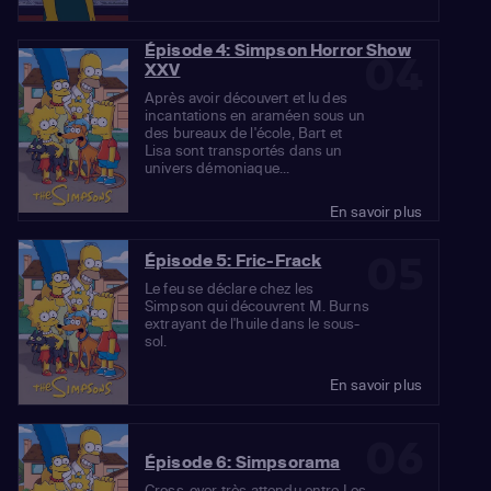
Épisode 4: Simpson Horror Show
04
XXV
Après avoir découvert et lu des
incantations en araméen sous un
des bureaux de l'école, Bart et
Lisa sont transportés dans un
univers démoniaque...
En savoir plus
05
Épisode 5: Fric-Frack
Le feu se déclare chez les
Simpson qui découvrent M. Burns
extrayant de l'huile dans le sous-
sol.
En savoir plus
06
Épisode 6: Simpsorama
Cross-over très attendu entre Les