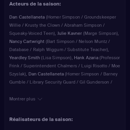
bières Duff. Cette 26e saison est
Acteurs de la saison:
marquée par un crossover entre "Les
Simpson" et l'autre série de Matt
Dan Castellaneta
(Homer Simpson / Groundskeeper
Groening, "Futurama" : il s'agit pour
Willie / Krusty the Clown / Abraham Simpson /
Bender de revenir dans le passé tuer
Squeaky-Voiced Teen)
,
Julie Kavner
(Marge Simpson)
,
Bart afin d'empêcher l'apocalypse.
Nancy Cartwright
(Bart Simpson / Nelson Muntz /
Database / Ralph Wiggum / Substitute Teacher)
,
Yeardley Smith
(Lisa Simpson)
,
Hank Azaria
(Professor
Frink / Superintendent Chalmers / Luigi Risotto / Moe
Szyslak)
,
Dan Castellaneta
(Homer Simpson / Barney
Gumble / Library Security Guard / Gil Gunderson /
Abraham Simpson)
,
Julie Kavner
(Marge Simpson /
Selma Bouvier)
,
Nancy Cartwright
(Bart Simpson /
Montrer plus
Todd Flanders / Ralph Wiggum / Kearney)
,
Yeardley
Smith
(Lisa Simpson / Grandma Flanders)
,
Hank
Réalisateurs de la saison:
Azaria
(Moe Szyslak / Carl Carlson / Talking Frog /