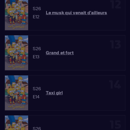
12
S26
Le musk qui venait d'ailleurs
E12
13
S26
Grand et fort
E13
14
S26
Taxi girl
E14
15
S26