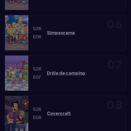
06
S26
Simpsorama
E06
07
S26
Drôle de camping
E07
08
S26
Covercraft
E08