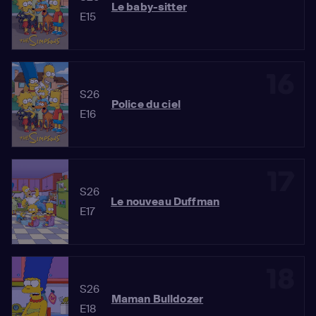
Le baby-sitter
E15
16
S26
Police du ciel
E16
17
S26
Le nouveau Duffman
E17
18
S26
Maman Bulldozer
E18