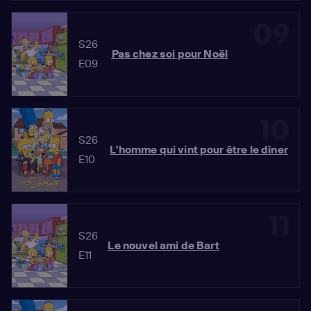
09
S26
Pas chez soi pour Noël
E09
10
S26
L'homme qui vint pour être le dîner
E10
11
S26
Le nouvel ami de Bart
E11