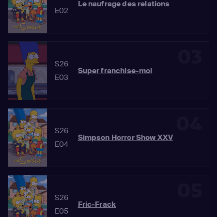
Le naufrage des relations
E02
03
S26
Super franchise-moi
E03
04
S26
Simpson Horror Show XXV
E04
05
S26
Fric-Frack
E05