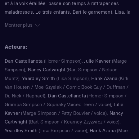
et à la voix éraillée, passe son temps à rattraper ses
maladresses. Le trois enfants, Bart le garnement, Lisa, la
surdouée et Maggie, le bébé qui ne grandit jamais,
Montrer plus
rendent joyeux et animé le quotidien de ce foyer. La série
impertinente de Matt Groening, qui a déjà fêté sa 25e
Acteurs:
saison, est régulièrement récompensée aux Emmy Awards
: un gage de qualité.
Dan Castellaneta
(Homer Simpson)
,
Julie Kavner
(Marge
Simpson)
,
Nancy Cartwright
(Bart Simpson / Nelson
Muntz)
,
Yeardley Smith
(Lisa Simpson)
,
Hank Azaria
(Kirk
Van Houten / Moe Szyslak / Comic Book Guy / Duffman /
Dr. Nick / Raphael)
,
Dan Castellaneta
(Homer Simpson /
Grampa Simpson / Squeaky Voiced Teen / voice)
,
Julie
Kavner
(Marge Simpson / Patty Bouvier / voice)
,
Nancy
Cartwright
(Bart Simpson / Kearney Zzyzwicz / voice)
,
Yeardley Smith
(Lisa Simpson / voice)
,
Hank Azaria
(Moe