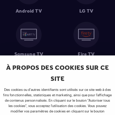
Android TV
LG TV
Samsung TV
Fire TV
À PROPOS DES COOKIES SUR CE
SITE
(1) Les 30 premiers jours sont gratuits
: Pour toute nouvelle
souscription à un abonnement APP TV Basic.
Des cookies ou d'autres identifiants sont utilisés sur ce site web à des
(2) Prix de l'abonnement
: TVA comprise, hors promotion, hors frais
fins fonctionnelles, statistiques et marketing, ainsi que pour l'affichage
uniques d'activation, hors frais de matériel et hors frais d'installation.
de contenus personnalisés. En cliquant sur le bouton "Autoriser tous
(3) Restart & Replay
:
Voir toutes les chaînes disposant de cette
les cookies", vous acceptez l'utilisation des cookies. Vous pouvez
fonctionnalité.
modifier vos paramètres de cookies en cliquant sur le bouton