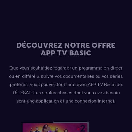
Azaria
(Moe Szyslak / Fake Cough Johnson / Raphael)
,
Hank Azaria
(Johnny Tightlips / Clancy Wiggum / Luigi
Risotto / Horatio McCallister / Comic Book Guy)
DÉCOUVREZ NOTRE OFFRE
APP TV BASIC
Que vous souhaitiez regarder un programme en direct
ou en différé
, suivre vos documentaires ou vos séries
3
préférés, vous pouvez tout faire avec APP TV Basic de
TÉLÉSAT. Les seules choses dont vous avez besoin
sont une application et une connexion Internet.