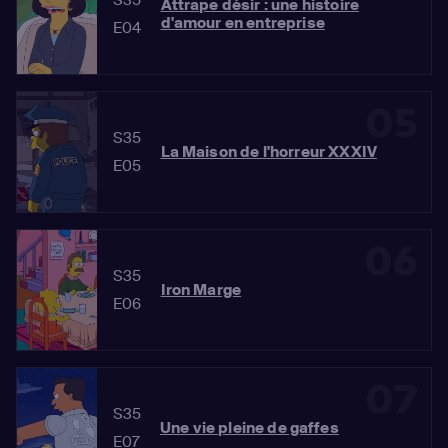
Attrape désir : une histoire
d'amour en entreprise
E04
05
S35
La Maison de l'horreur XXXIV
E05
06
S35
Iron Marge
E06
07
S35
Une vie pleine de gaffes
E07