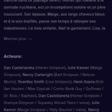
tranche dans ce paysage serein. Homer, qui travaille à la
centrale nucléaire, est un incompétent notoire et un père
insouciant. Son épouse, Marge, aux longs cheveux bleus
et à la voix éraillée, passe son temps à rattraper ses
maladresses. Le trois enfants, Bart le garnement, Lisa, la
surdouée et Maggie, le bébé qui ne grandit jamais,
Montrer plus
rendent joyeux et animé le quotidien de ce foyer. La série
impertinente de Matt Groening, qui a déjà fêté sa 25e
Acteurs:
saison, est régulièrement récompensée aux Emmy Awards
: un gage de qualité.
Dan Castellaneta
(Homer Simpson)
,
Julie Kavner
(Marge
Simpson)
,
Nancy Cartwright
(Bart Simpson / Nelson
Muntz)
,
Yeardley Smith
(Lisa Simpson)
,
Hank Azaria
(Kirk
Van Houten / Moe Szyslak / Comic Book Guy / Duffman /
Dr. Nick / Raphael)
,
Dan Castellaneta
(Homer Simpson /
Grampa Simpson / Squeaky Voiced Teen / voice)
,
Julie
Kavner
(Marge Simpson / Patty Bouvier / voice)
,
Nancy