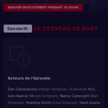
ESSAYER GRATUITEMENT PENDANT 30 JOURS
LE CERVEAU DE BART
Épisode 18:
Acteurs de l'épisode:
Dan Castellaneta
(Homer Simpson / Sideshow Mel)
,
Julie Kavner
(Marge Simpson)
,
Nancy Cartwright
(Bart
Simpson)
,
Yeardley Smith
(Lisa Simpson)
,
Hank Azaria