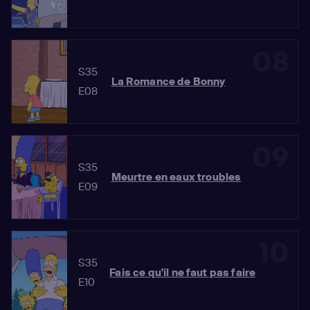
08
S35
La Romance de Bonny
E08
09
S35
Meurtre en eaux troubles
E09
10
S35
Fais ce qu'il ne faut pas faire
E10