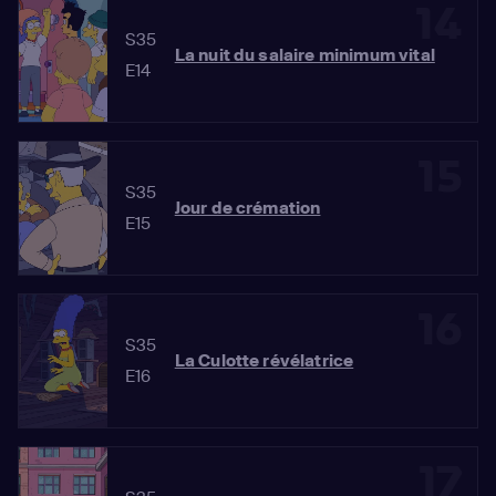
14
S35
La nuit du salaire minimum vital
E14
15
S35
Jour de crémation
E15
16
S35
La Culotte révélatrice
E16
17