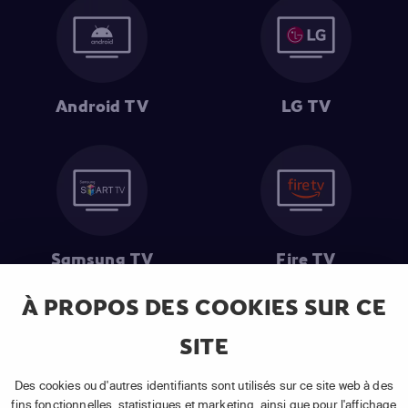
Android TV
LG TV
Samsung TV
Fire TV
À PROPOS DES COOKIES SUR CE
SITE
(1) Les 30 premiers jours sont gratuits
: Pour toute nouvelle
souscription à un abonnement APP TV Basic.
Des cookies ou d'autres identifiants sont utilisés sur ce site web à des
(2) Prix de l'abonnement
: TVA comprise, hors promotion, hors frais
fins fonctionnelles, statistiques et marketing, ainsi que pour l'affichage