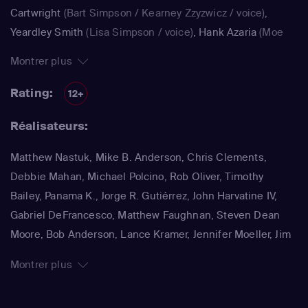
Cartwright
(Bart Simpson / Kearney Zzyzwicz / voice)
,
Yeardley Smith
(Lisa Simpson / voice)
,
Hank Azaria
(Moe
Szyslak / Kirk Van Houten / Comic Book Guy / Raphael /
Montrer plus
Lawyer / Lifeguard / Very Tall Man / voice)
,
Dan
Castellaneta
(Homer Simpson / Kodos)
,
Nancy Cartwright
Rating:
12+
(Bart Simpson)
,
Hank Azaria
(Luigi Risotto / Kirk Van
Réalisateurs:
Houten / Clancy Wiggum / Snake Jailbird / Maximilian von
Wonthelm)
,
Dan Castellaneta
(Homer Simpson / Barney
Matthew Nastuk, Mike B. Anderson, Chris Clements,
Gumble / Sideshow Mel / Hans Moleman / Mayor Quimby)
,
Debbie Mahan, Michael Polcino, Rob Oliver, Timothy
Julie Kavner
(Marge Simpson / Patty Bouvier / Selma
Bailey, Panama K., Jorge R. Gutiérrez, John Harvatine IV,
Bouvier)
,
Nancy Cartwright
(Bart Simpson / Ralph Wiggum
Gabriel DeFrancesco, Matthew Faughnan, Steven Dean
/ Nelson Muntz)
,
Hank Azaria
(Cletus Spuckler / Kirk Van
Moore, Bob Anderson, Lance Kramer, Jennifer Moeller, Jim
Houten / Clancy Wiggum / Gary Chalmers / Moe Szyslak /
Reardon, Wesley Archer, Mark Kirkland, Matthew Schofield
Comic Book Guy)
,
Dan Castellaneta
(Homer Simpson /
Montrer plus
Grampa Simpson / Barney Gumble / Krusty the Clown /
Sideshow Mel / Hans Moleman / Mayor Quimby)
,
Hank