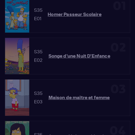
01
S35
Homer Passeur Scolaire
E01
02
S35
Songe d'une Nuit D'Enfance
E02
03
S35
Maison de maître et femme
E03
04
S35