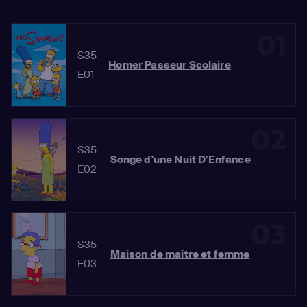
01
S35
Homer Passeur Scolaire
E01
02
S35
Songe d'une Nuit D'Enfance
E02
03
S35
Maison de maître et femme
E03