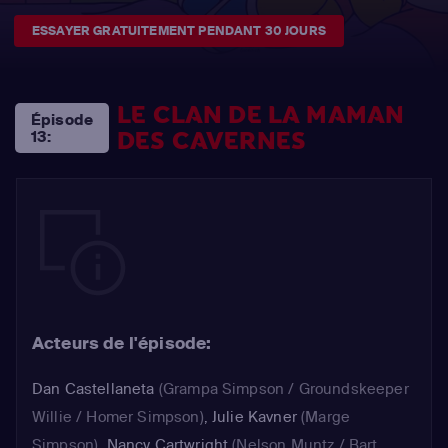
ESSAYER GRATUITEMENT PENDANT 30 JOURS
LE CLAN DE LA MAMAN
Épisode
DES CAVERNES
13:
Acteurs de l'épisode:
Dan Castellaneta
(Grampa Simpson / Groundskeeper
Willie / Homer Simpson)
,
Julie Kavner
(Marge
Simpson)
,
Nancy Cartwright
(Nelson Muntz / Bart