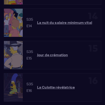
14
S35
La nuit du salaire minimum vital
E14
15
S35
Jour de crémation
E15
16
S35
La Culotte révélatrice
E16