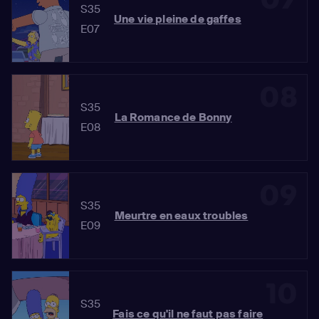
S35
Une vie pleine de gaffes
E07
08
S35
La Romance de Bonny
E08
09
S35
Meurtre en eaux troubles
E09
10
S35
Fais ce qu'il ne faut pas faire