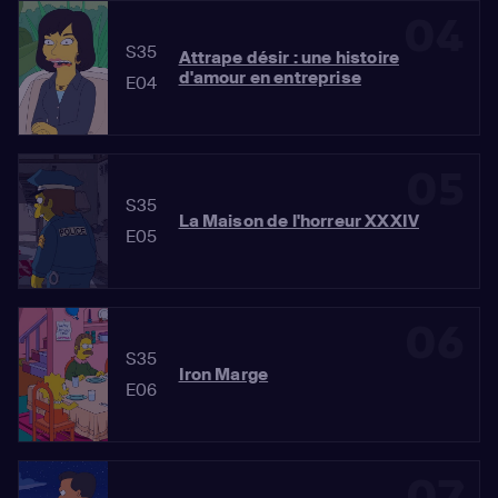
04
S35
Attrape désir : une histoire
d'amour en entreprise
E04
05
S35
La Maison de l'horreur XXXIV
E05
06
S35
Iron Marge
E06
07