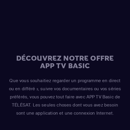
Grampa Simpson / Barney Gumble / Krusty the Clown /
Sideshow Mel / Hans Moleman / Mayor Quimby)
,
Hank
Azaria
(Moe Szyslak / Fake Cough Johnson / Raphael)
,
Hank Azaria
(Johnny Tightlips / Clancy Wiggum / Luigi
Risotto / Horatio McCallister / Comic Book Guy)
DÉCOUVREZ NOTRE OFFRE
APP TV BASIC
Que vous souhaitiez regarder un programme en direct
ou en différé
, suivre vos documentaires ou vos séries
3
préférés, vous pouvez tout faire avec APP TV Basic de
TÉLÉSAT. Les seules choses dont vous avez besoin
sont une application et une connexion Internet.