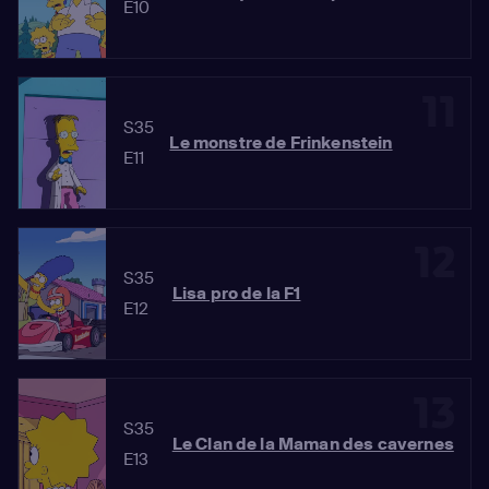
E10
11
S35
Le monstre de Frinkenstein
E11
12
S35
Lisa pro de la F1
E12
13
S35
Le Clan de la Maman des cavernes
E13