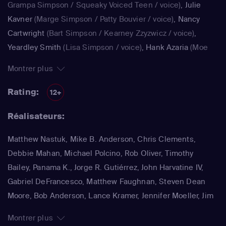
Grampa Simpson / Squeaky Voiced Teen / voice)
,
Julie
Kavner
(Marge Simpson / Patty Bouvier / voice)
,
Nancy
Cartwright
(Bart Simpson / Kearney Zzyzwicz / voice)
,
Yeardley Smith
(Lisa Simpson / voice)
,
Hank Azaria
(Moe
Szyslak / Kirk Van Houten / Comic Book Guy / Raphael /
Montrer plus
Lawyer / Lifeguard / Very Tall Man / voice)
,
Dan
Castellaneta
(Homer Simpson / Kodos)
,
Nancy Cartwright
Rating:
12+
(Bart Simpson)
,
Hank Azaria
(Luigi Risotto / Kirk Van
Réalisateurs:
Houten / Clancy Wiggum / Snake Jailbird / Maximilian von
Wonthelm)
,
Dan Castellaneta
(Homer Simpson / Barney
Matthew Nastuk, Mike B. Anderson, Chris Clements,
Gumble / Sideshow Mel / Hans Moleman / Mayor Quimby)
,
Debbie Mahan, Michael Polcino, Rob Oliver, Timothy
Julie Kavner
(Marge Simpson / Patty Bouvier / Selma
Bailey, Panama K., Jorge R. Gutiérrez, John Harvatine IV,
Bouvier)
,
Nancy Cartwright
(Bart Simpson / Ralph Wiggum
Gabriel DeFrancesco, Matthew Faughnan, Steven Dean
/ Nelson Muntz)
,
Hank Azaria
(Cletus Spuckler / Kirk Van
Moore, Bob Anderson, Lance Kramer, Jennifer Moeller, Jim
Houten / Clancy Wiggum / Gary Chalmers / Moe Szyslak /
Reardon, Wesley Archer, Mark Kirkland, Matthew Schofield
Comic Book Guy)
,
Dan Castellaneta
(Homer Simpson /
Montrer plus