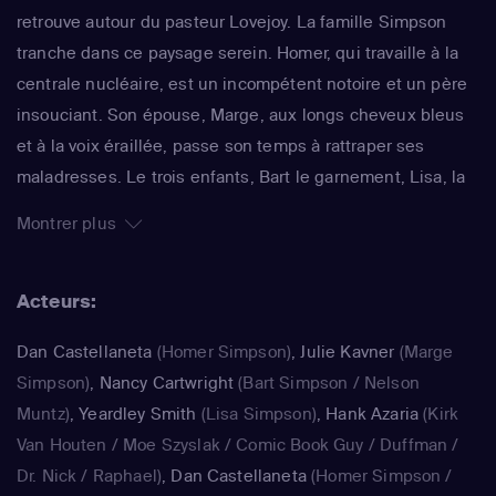
retrouve autour du pasteur Lovejoy. La famille Simpson
tranche dans ce paysage serein. Homer, qui travaille à la
centrale nucléaire, est un incompétent notoire et un père
insouciant. Son épouse, Marge, aux longs cheveux bleus
et à la voix éraillée, passe son temps à rattraper ses
maladresses. Le trois enfants, Bart le garnement, Lisa, la
surdouée et Maggie, le bébé qui ne grandit jamais,
Montrer plus
rendent joyeux et animé le quotidien de ce foyer. La série
impertinente de Matt Groening, qui a déjà fêté sa 25e
Acteurs:
saison, est régulièrement récompensée aux Emmy Awards
: un gage de qualité.
Dan Castellaneta
(Homer Simpson)
,
Julie Kavner
(Marge
Simpson)
,
Nancy Cartwright
(Bart Simpson / Nelson
Muntz)
,
Yeardley Smith
(Lisa Simpson)
,
Hank Azaria
(Kirk
Van Houten / Moe Szyslak / Comic Book Guy / Duffman /
Dr. Nick / Raphael)
,
Dan Castellaneta
(Homer Simpson /