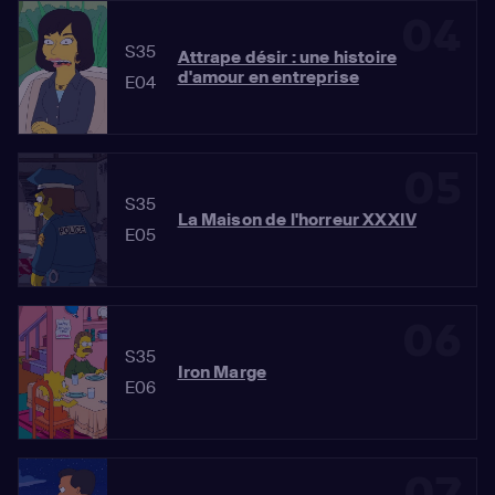
04
S35
Attrape désir : une histoire
d'amour en entreprise
E04
05
S35
La Maison de l'horreur XXXIV
E05
06
S35
Iron Marge
E06
07