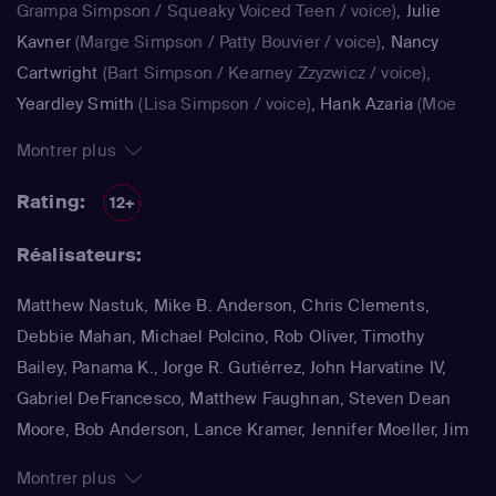
Grampa Simpson / Squeaky Voiced Teen / voice)
,
Julie
Kavner
(Marge Simpson / Patty Bouvier / voice)
,
Nancy
Cartwright
(Bart Simpson / Kearney Zzyzwicz / voice)
,
Yeardley Smith
(Lisa Simpson / voice)
,
Hank Azaria
(Moe
Szyslak / Kirk Van Houten / Comic Book Guy / Raphael /
Montrer plus
Lawyer / Lifeguard / Very Tall Man / voice)
,
Dan
Castellaneta
(Homer Simpson / Kodos)
,
Nancy Cartwright
Rating:
12+
(Bart Simpson)
,
Hank Azaria
(Luigi Risotto / Kirk Van
Réalisateurs:
Houten / Clancy Wiggum / Snake Jailbird / Maximilian von
Wonthelm)
,
Dan Castellaneta
(Homer Simpson / Barney
Matthew Nastuk, Mike B. Anderson, Chris Clements,
Gumble / Sideshow Mel / Hans Moleman / Mayor Quimby)
,
Debbie Mahan, Michael Polcino, Rob Oliver, Timothy
Julie Kavner
(Marge Simpson / Patty Bouvier / Selma
Bailey, Panama K., Jorge R. Gutiérrez, John Harvatine IV,
Bouvier)
,
Nancy Cartwright
(Bart Simpson / Ralph Wiggum
Gabriel DeFrancesco, Matthew Faughnan, Steven Dean
/ Nelson Muntz)
,
Hank Azaria
(Cletus Spuckler / Kirk Van
Moore, Bob Anderson, Lance Kramer, Jennifer Moeller, Jim
Houten / Clancy Wiggum / Gary Chalmers / Moe Szyslak /
Reardon, Wesley Archer, Mark Kirkland, Matthew Schofield
Comic Book Guy)
,
Dan Castellaneta
(Homer Simpson /
Montrer plus