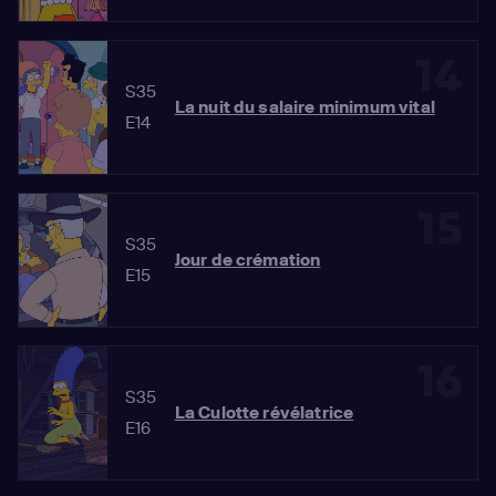
14
S35
La nuit du salaire minimum vital
E14
15
S35
Jour de crémation
E15
16
S35
La Culotte révélatrice
E16