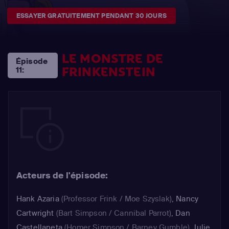
ESSAYER GRATUITEMENT PENDANT 30 JOURS
LE MONSTRE DE
Épisode
FRINKENSTEIN
11:
Acteurs de l'épisode:
Hank Azaria
(Professor Frink / Moe Szyslak)
,
Nancy
Cartwright
(Bart Simpson / Cannibal Parrot)
,
Dan
Castellaneta
(Homer Simpson / Barney Gumble)
,
Julie