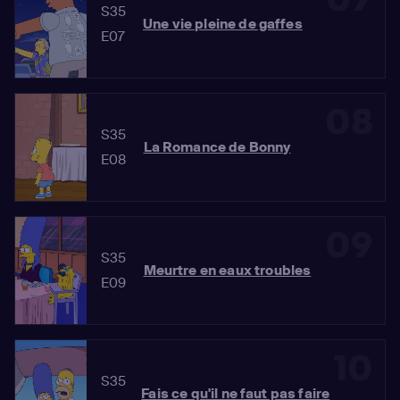
S35
Une vie pleine de gaffes
E07
08
S35
La Romance de Bonny
E08
09
S35
Meurtre en eaux troubles
E09
10
S35
Fais ce qu'il ne faut pas faire