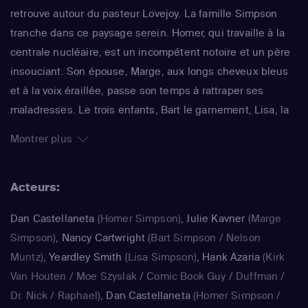
retrouve autour du pasteur Lovejoy. La famille Simpson
tranche dans ce paysage serein. Homer, qui travaille à la
centrale nucléaire, est un incompétent notoire et un père
insouciant. Son épouse, Marge, aux longs cheveux bleus
et à la voix éraillée, passe son temps à rattraper ses
maladresses. Le trois enfants, Bart le garnement, Lisa, la
surdouée et Maggie, le bébé qui ne grandit jamais,
Montrer plus
rendent joyeux et animé le quotidien de ce foyer. La série
impertinente de Matt Groening, qui a déjà fêté sa 25e
Acteurs:
saison, est régulièrement récompensée aux Emmy Awards
: un gage de qualité.
Dan Castellaneta
(Homer Simpson)
,
Julie Kavner
(Marge
Simpson)
,
Nancy Cartwright
(Bart Simpson / Nelson
Muntz)
,
Yeardley Smith
(Lisa Simpson)
,
Hank Azaria
(Kirk
Van Houten / Moe Szyslak / Comic Book Guy / Duffman /
Dr. Nick / Raphael)
,
Dan Castellaneta
(Homer Simpson /