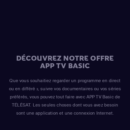
Grampa Simpson / Barney Gumble / Krusty the Clown /
Sideshow Mel / Hans Moleman / Mayor Quimby)
,
Hank
Azaria
(Moe Szyslak / Fake Cough Johnson / Raphael)
,
Hank Azaria
(Johnny Tightlips / Clancy Wiggum / Luigi
Risotto / Horatio McCallister / Comic Book Guy)
DÉCOUVREZ NOTRE OFFRE
APP TV BASIC
Que vous souhaitiez regarder un programme en direct
ou en différé
, suivre vos documentaires ou vos séries
3
préférés, vous pouvez tout faire avec APP TV Basic de
TÉLÉSAT. Les seules choses dont vous avez besoin
sont une application et une connexion Internet.