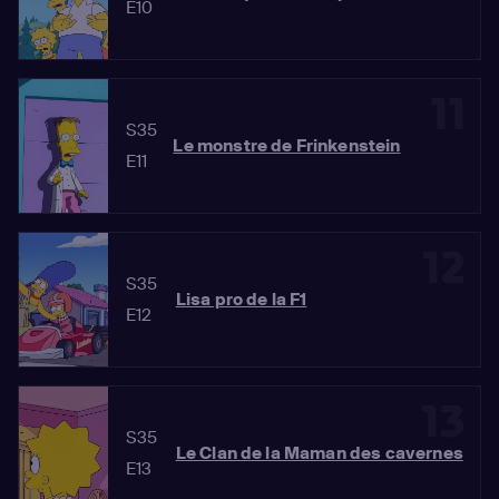
E10
11
S35
Le monstre de Frinkenstein
E11
12
S35
Lisa pro de la F1
E12
13
S35
Le Clan de la Maman des cavernes
E13