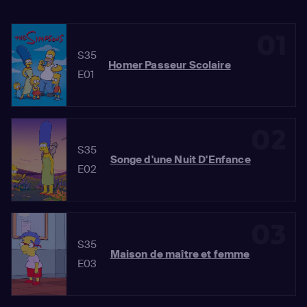
01
S35
Homer Passeur Scolaire
E01
02
S35
Songe d'une Nuit D'Enfance
E02
03
S35
Maison de maître et femme
E03