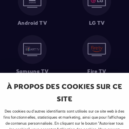
Android TV
LG TV
Samsung TV
Fire TV
À PROPOS DES COOKIES SUR CE
SITE
(1) Les 30 premiers jours sont gratuits
: Pour toute nouvelle
souscription à un abonnement APP TV Basic.
Des cookies ou d'autres identifiants sont utilisés sur ce site web à des
(2) Prix de l'abonnement
: TVA comprise, hors promotion, hors frais
fins fonctionnelles, statistiques et marketing, ainsi que pour l'affichage
uniques d'activation, hors frais de matériel et hors frais d'installation.
de contenus personnalisés. En cliquant sur le bouton "Autoriser tous
(3) Restart & Replay
:
Voir toutes les chaînes disposant de cette