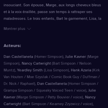
insouciant. Son épouse, Marge, aux longs cheveux bleus
et à la voix éraillée, passe son temps à rattraper ses
maladresses. Le trois enfants, Bart le garnement, Lisa, la
surdouée et Maggie, le bébé qui ne grandit jamais,
Montrer plus
rendent joyeux et animé le quotidien de ce foyer. La série
impertinente de Matt Groening, qui a déjà fêté sa 25e
Acteurs:
saison, est régulièrement récompensée aux Emmy Awards
: un gage de qualité.
Dan Castellaneta
(Homer Simpson)
,
Julie Kavner
(Marge
Simpson)
,
Nancy Cartwright
(Bart Simpson / Nelson
Muntz)
,
Yeardley Smith
(Lisa Simpson)
,
Hank Azaria
(Kirk
Van Houten / Moe Szyslak / Comic Book Guy / Duffman /
Dr. Nick / Raphael)
,
Dan Castellaneta
(Homer Simpson /
Grampa Simpson / Squeaky Voiced Teen / voice)
,
Julie
Kavner
(Marge Simpson / Patty Bouvier / voice)
,
Nancy
Cartwright
(Bart Simpson / Kearney Zzyzwicz / voice)
,