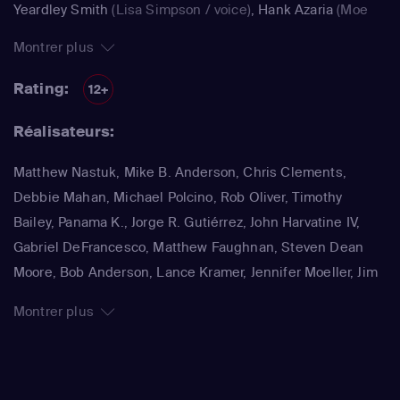
Yeardley Smith
(Lisa Simpson / voice)
,
Hank Azaria
(Moe
Szyslak / Kirk Van Houten / Comic Book Guy / Raphael /
Montrer plus
Lawyer / Lifeguard / Very Tall Man / voice)
,
Dan
Castellaneta
(Homer Simpson / Kodos)
,
Nancy Cartwright
Rating:
12+
(Bart Simpson)
,
Hank Azaria
(Luigi Risotto / Kirk Van
Réalisateurs:
Houten / Clancy Wiggum / Snake Jailbird / Maximilian von
Wonthelm)
,
Dan Castellaneta
(Homer Simpson / Barney
Matthew Nastuk, Mike B. Anderson, Chris Clements,
Gumble / Sideshow Mel / Hans Moleman / Mayor Quimby)
,
Debbie Mahan, Michael Polcino, Rob Oliver, Timothy
Julie Kavner
(Marge Simpson / Patty Bouvier / Selma
Bailey, Panama K., Jorge R. Gutiérrez, John Harvatine IV,
Bouvier)
,
Nancy Cartwright
(Bart Simpson / Ralph Wiggum
Gabriel DeFrancesco, Matthew Faughnan, Steven Dean
/ Nelson Muntz)
,
Hank Azaria
(Cletus Spuckler / Kirk Van
Moore, Bob Anderson, Lance Kramer, Jennifer Moeller, Jim
Houten / Clancy Wiggum / Gary Chalmers / Moe Szyslak /
Reardon, Wesley Archer, Mark Kirkland, Matthew Schofield
Comic Book Guy)
,
Dan Castellaneta
(Homer Simpson /
Montrer plus
Grampa Simpson / Barney Gumble / Krusty the Clown /
Sideshow Mel / Hans Moleman / Mayor Quimby)
,
Hank
Azaria
(Moe Szyslak / Fake Cough Johnson / Raphael)
,