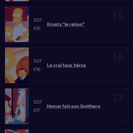
15
S07
Krusty "le retour"
E15
16
S07
Le vrai faux héros
E16
17
S07
Homer fait son Smithers
E17