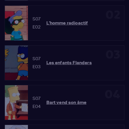
02
S07
L'homme radioactif
E02
03
S07
Les enfants Flanders
E03
04
S07
Bart vend son âme
E04