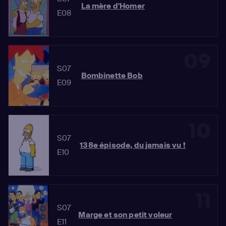
La mère d'Homer
E08
09
S07
Bombinette Bob
E09
10
S07
138e épisode, du jamais vu !
E10
11
S07
Marge et son petit voleur
E11