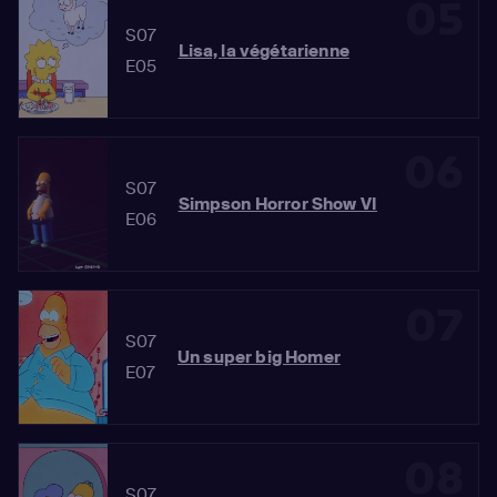
05
S07
Lisa, la végétarienne
E05
06
S07
Simpson Horror Show VI
E06
07
S07
Un super big Homer
E07
08
S07