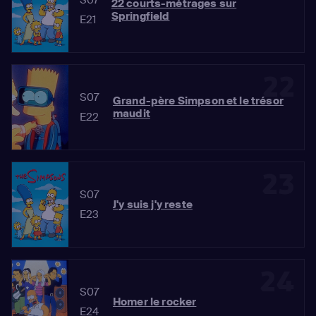
22 courts-métrages sur
Springfield
E21
22
S07
Grand-père Simpson et le trésor
maudit
E22
23
S07
J'y suis j'y reste
E23
24
S07
Homer le rocker
E24