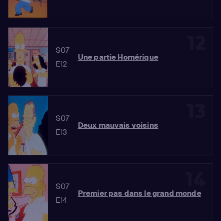
12
S07
Une partie Homérique
E12
13
S07
Deux mauvais voisins
E13
14
S07
Premier pas dans le grand monde
E14