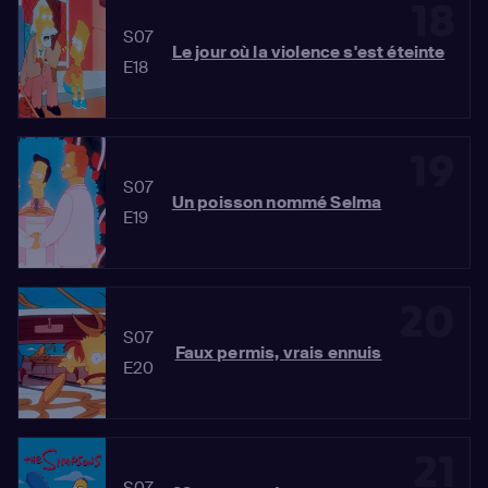
18
S07
Le jour où la violence s'est éteinte
E18
19
S07
Un poisson nommé Selma
E19
20
S07
Faux permis, vrais ennuis
E20
21
S07