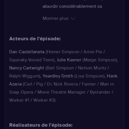
alourdir considérablement sa
silhouette, dans l'espoir de
Montrer plus
bénéficier de ce confortable
aménagement. Le jour tant attendu
Acteurs de l'épisode:
arrive enfin : les excès de table
d'Homer lui ont permis d'accumuler
Dan Castellaneta
(Homer Simpson / Arnie Pie /
les kilos nécessaires à
Squeaky-Voiced Teen)
,
Julie Kavner
(Marge Simpson)
,
l'accomplissement de son objectif. Le
Nancy Cartwright
(Bart Simpson / Nelson Muntz /
voilà qui inaugure enfin son nouveau
Ralph Wiggum)
,
Yeardley Smith
(Lisa Simpson)
,
Hank
poste de travail, à son domicile...
Azaria
(Carl / Pig / Dr. Nick Riviera / Farmer / Man in
Soap Opera / Movie Theatre Manager / Bystander /
Worker #1 / Worker #3)
Réalisateurs de l'épisode: