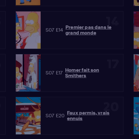
3
14
Premier pas dans le
S07 E14
grand monde
6
17
Homer fait son
S07 E17
Smithers
9
20
Faux permis, vrais
S07 E20
ennuis