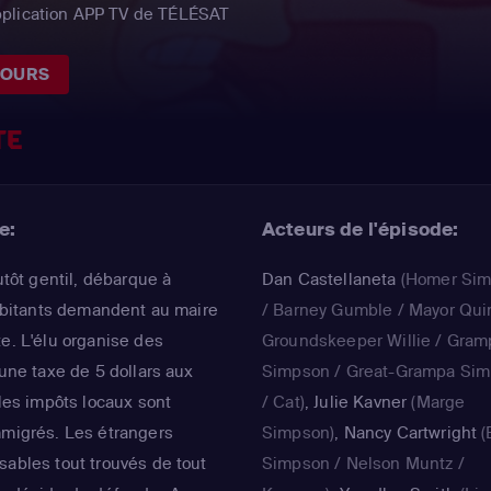
pplication APP TV de TÉLÉSAT
JOURS
TE
e:
Acteurs de l'épisode:
utôt gentil, débarque à
Dan Castellaneta
(Homer Si
 habitants demandent au maire
/ Barney Gumble / Mayor Qui
te. L'élu organise des
Groundskeeper Willie / Gram
 une taxe de 5 dollars aux
Simpson / Great-Grampa Si
 les impôts locaux sont
/ Cat)
,
Julie Kavner
(Marge
mmigrés. Les étrangers
Simpson)
,
Nancy Cartwright
(
sables tout trouvés de tout
Simpson / Nelson Muntz /