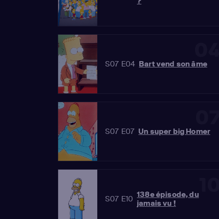
?
0
S07 E04
Bart vend son âme
0
S07 E07
Un super big Homer
1
138e épisode, du
S07 E10
jamais vu !