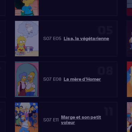
4
05
S07 E05
Lisa, la végétarienne
7
08
S07 E08
La mère d'Homer
0
11
Marge et son petit
S07 E11
voleur