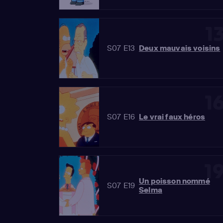
1
S07 E13
Deux mauvais voisins
1
S07 E16
Le vrai faux héros
1
Un poisson nommé
S07 E19
Selma