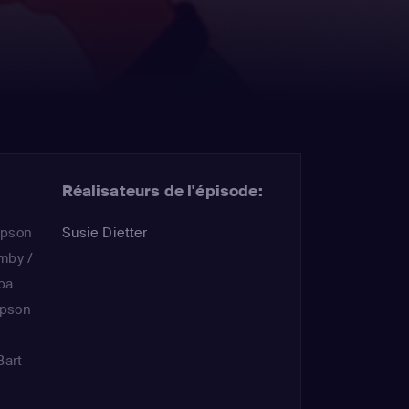
Réalisateurs de l'épisode:
mpson
Susie Dietter
mby /
pa
mpson
Bart