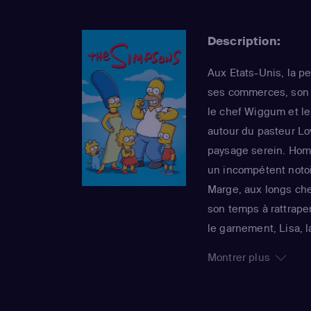
Description:
Aux Etats-Unis, la pe
ses commerces, son s
le chef Wiggum et l
autour du pasteur Lo
paysage serein. Homer
un incompétent notoi
Marge, aux longs chev
son temps à rattraper
le garnement, Lisa, 
grandit jamais, rend
Montrer plus
foyer. La série imper
sa 25e saison, est 
Awards : un gage de 