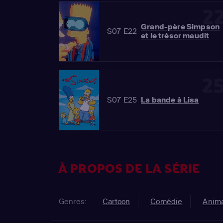
2
Grand-père Simpson
S07 E22
et le trésor maudit
2
S07 E25
La bande à Lisa
À PROPOS DE LA SÉRIE
Genres:
Cartoon
Comédie
Anima