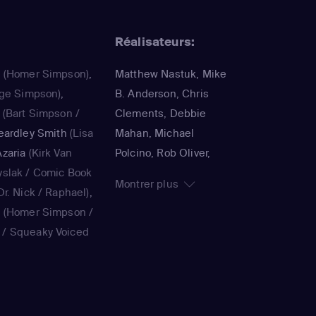
Réalisateurs:
a
(Homer Simpson)
,
Matthew Nastuk, Mike
ge Simpson)
,
B. Anderson, Chris
(Bart Simpson /
Clements, Debbie
eardley Smith
(Lisa
Mahan, Michael
zaria
(Kirk Van
Polcino, Rob Oliver,
yslak / Comic Book
Timothy Bailey, Panama
Montrer plus
r. Nick / Raphael)
,
K., Jorge R. Gutiérrez,
a
(Homer Simpson /
John Harvatine IV,
/ Squeaky Voiced
Gabriel DeFrancesco,
ie Kavner
(Marge
Matthew Faughnan,
ouvier / voice)
,
Steven Dean Moore,
(Bart Simpson /
Bob Anderson, Lance
/ voice)
,
Yeardley
Kramer, Jennifer