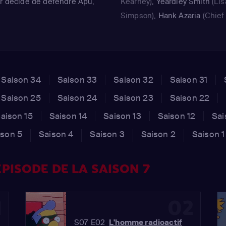
er décide de défendre Apu,
Kearney)
,
Yeardley Smith
(Lis
Simpson)
,
Hank Azaria
(Chief
Wiggum / Moe Szyslak / Apu
Nahasapeemapetilon / Profes
Frink / Lou / Examiner)
Saison 34
Saison 33
Saison 32
Saison 31
Saison 25
Saison 24
Saison 23
Saison 22
aison 15
Saison 14
Saison 13
Saison 12
Sai
ison 5
Saison 4
Saison 3
Saison 2
Saison 1
PISODE DE LA SAISON 7
1
02
S07 E02
L'homme radioactif