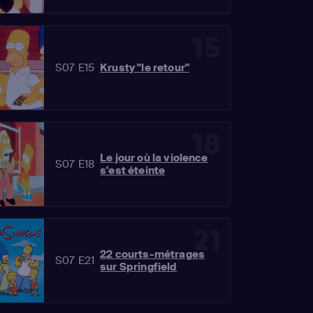
15
S07 E15
Krusty "le retour"
18
Le jour où la violence
S07 E18
s'est éteinte
21
22 courts-métrages
S07 E21
sur Springfield