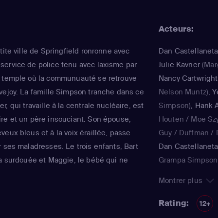
Acteurs:
tite ville de Springfield ronronne avec
Dan Castellanet
ervice de police tenu avec laxisme par
Julie Kavner
(Mar
e temple où la communuauté se retrouve
Nancy Cartwright
vejoy. La famille Simpson tranche dans ce
Nelson Muntz)
,
Y
, qui travaille à la centrale nucléaire, est
Simpson)
,
Hank A
re et un père insouciant. Son épouse,
Houten / Moe Sz
eux bleus et à la voix éraillée, passe
Guy / Duffman / D
 ses maladresses. Le trois enfants, Bart
Dan Castellanet
la surdouée et Maggie, le bébé qui ne
Grampa Simpson 
ent joyeux et animé le quotidien de ce
Teen / voice)
,
Jul
Montrer plus
tinente de Matt Groening, qui a déjà fêté
Simpson / Patty B
régulièrement récompensée aux Emmy
Nancy Cartwright
Rating:
12+
qualité.
Kearney Zzyzwicz 