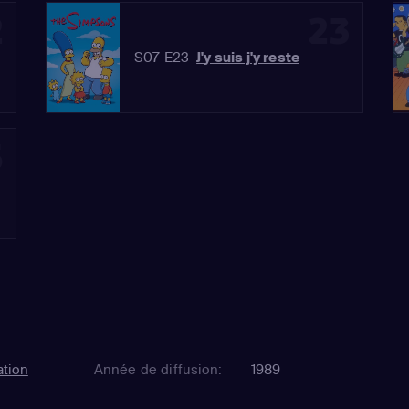
2
23
S07 E23
J'y suis j'y reste
5
tion
Année de diffusion:
1989