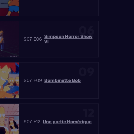
06
Simpson Horror Show
S07 E06
VI
09
S07 E09
Bombinette Bob
12
S07 E12
Une partie Homérique