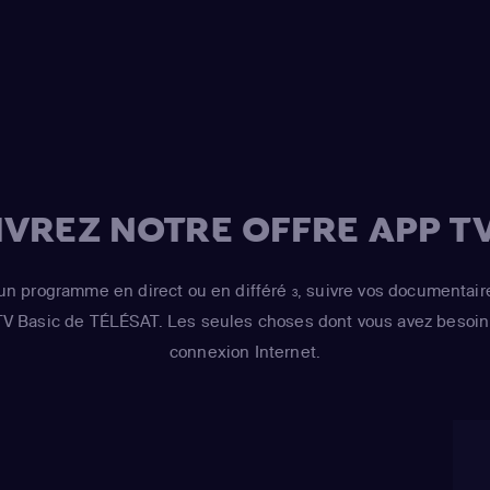
Smith
(Lisa Simps
Azaria
(Moe Szysl
Houten / Comic 
/ Lawyer / Lifegu
/ voice)
,
Dan Cast
Simpson / Kodos
(Bart Simpson)
,
H
VREZ NOTRE OFFRE APP TV
Risotto / Kirk Va
Wiggum / Snake J
un programme en direct ou en différé
, suivre vos documentair
3
Maximilian von 
 TV Basic de TÉLÉSAT. Les seules choses dont vous avez besoin 
Castellaneta
(Ho
connexion Internet.
Barney Gumble /
Hans Moleman / 
Julie Kavner
(Mar
Bouvier / Selma 
Cartwright
(Bart 