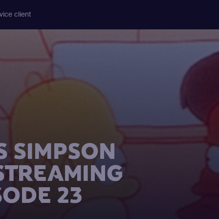
vice client
S SIMPSON
 STREAMING
SODE 23