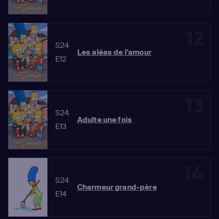
12
S24
Les aléas de l'amour
E12
13
S24
Adulte une fois
E13
14
S24
Charmeur grand-père
E14