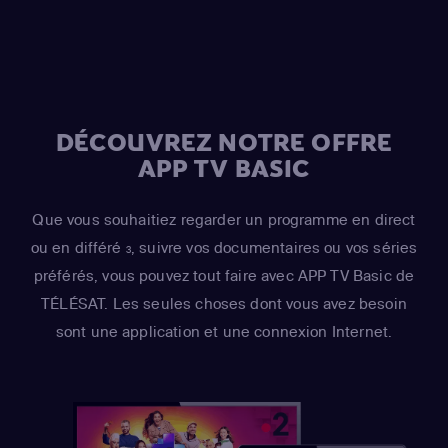
Azaria
(Moe Szyslak / Fake Cough Johnson / Raphael)
,
Hank Azaria
(Johnny Tightlips / Clancy Wiggum / Luigi
Risotto / Horatio McCallister / Comic Book Guy)
DÉCOUVREZ NOTRE OFFRE
APP TV BASIC
Que vous souhaitiez regarder un programme en direct
ou en différé
, suivre vos documentaires ou vos séries
3
préférés, vous pouvez tout faire avec APP TV Basic de
TÉLÉSAT. Les seules choses dont vous avez besoin
sont une application et une connexion Internet.