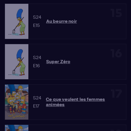
15
S24
Au beurre noir
E15
16
S24
Super Zéro
E16
17
S24
Ce que veulent les femmes
animées
E17