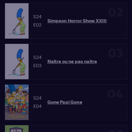
02
S24
Simpson Horror Show XXIII
E02
03
S24
Naître ou ne pas naître
E03
04
S24
Gone Papi Gone
E04