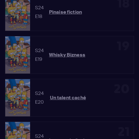
18
S24
Pinaise fiction
E18
19
S24
Whisky Bizness
E19
20
S24
Un talent caché
E20
21
S24