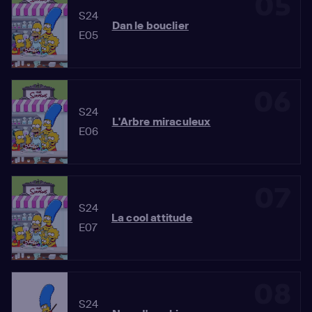
05
S24
Dan le bouclier
E05
06
S24
L'Arbre miraculeux
E06
07
S24
La cool attitude
E07
08
S24