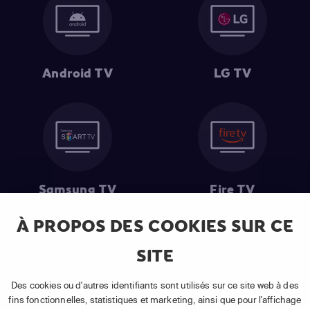
Android TV
LG TV
Samsung TV
Fire TV
À PROPOS DES COOKIES SUR CE
SITE
(1) Les 30 premiers jours sont gratuits
: Pour toute nouvelle
souscription à un abonnement APP TV Basic.
Des cookies ou d'autres identifiants sont utilisés sur ce site web à des
(2) Prix de l'abonnement
: TVA comprise, hors promotion, hors frais
fins fonctionnelles, statistiques et marketing, ainsi que pour l'affichage