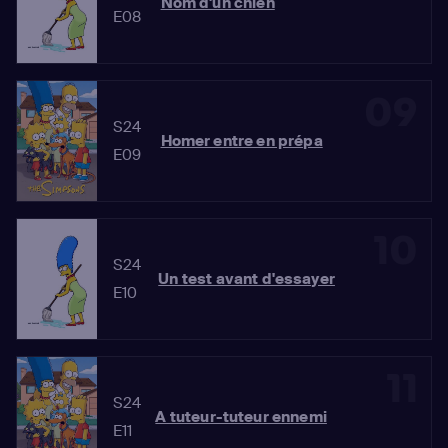
Nom d'un chien
E08
09
S24
Homer entre en prépa
E09
10
S24
Un test avant d'essayer
E10
11
S24
A tuteur-tuteur ennemi
E11