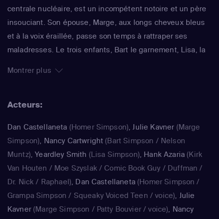
centrale nucléaire, est un incompétent notoire et un père
insouciant. Son épouse, Marge, aux longs cheveux bleus
et à la voix éraillée, passe son temps à rattraper ses
maladresses. Le trois enfants, Bart le garnement, Lisa, la
surdouée et Maggie, le bébé qui ne grandit jamais,
Montrer plus
rendent joyeux et animé le quotidien de ce foyer. La série
impertinente de Matt Groening, qui a déjà fêté sa 25e
Acteurs:
saison, est régulièrement récompensée aux Emmy Awards
: un gage de qualité.
Dan Castellaneta
(Homer Simpson)
,
Julie Kavner
(Marge
Simpson)
,
Nancy Cartwright
(Bart Simpson / Nelson
Muntz)
,
Yeardley Smith
(Lisa Simpson)
,
Hank Azaria
(Kirk
Van Houten / Moe Szyslak / Comic Book Guy / Duffman /
Dr. Nick / Raphael)
,
Dan Castellaneta
(Homer Simpson /
Grampa Simpson / Squeaky Voiced Teen / voice)
,
Julie
Kavner
(Marge Simpson / Patty Bouvier / voice)
,
Nancy