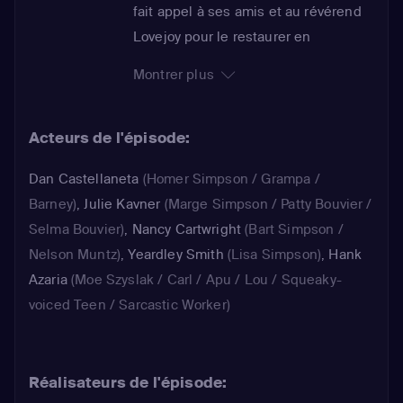
fait appel à ses amis et au révérend
Lovejoy pour le restaurer en
cachette. Pendant ce temps, Marge
Montrer plus
tombe sur un site de rencontres et
fait la connaissance d'un homme,
Acteurs de l'épisode:
nommé Ben, qui partage sa passion
pour une série anglaise. Comme
Dan Castellaneta
(Homer Simpson / Grampa /
Homer est accaparé par son projet de
Barney)
,
Julie Kavner
(Marge Simpson / Patty Bouvier /
rénovation, Marge se sent délaissée
Selma Bouvier)
,
Nancy Cartwright
(Bart Simpson /
et finit par se rapprocher de Ben...
Nelson Muntz)
,
Yeardley Smith
(Lisa Simpson)
,
Hank
Azaria
(Moe Szyslak / Carl / Apu / Lou / Squeaky-
voiced Teen / Sarcastic Worker)
Réalisateurs de l'épisode: