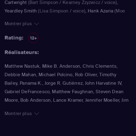
Cartwright
(Bart Simpson / Kearney Zzyzwicz / voice)
,
Yeardley Smith
(Lisa Simpson / voice)
,
Hank Azaria
(Moe
Szyslak / Kirk Van Houten / Comic Book Guy / Raphael /
Montrer plus
Lawyer / Lifeguard / Very Tall Man / voice)
,
Dan
Castellaneta
(Homer Simpson / Kodos)
,
Nancy Cartwright
Rating:
12+
(Bart Simpson)
,
Hank Azaria
(Luigi Risotto / Kirk Van
Réalisateurs:
Houten / Clancy Wiggum / Snake Jailbird / Maximilian von
Wonthelm)
,
Dan Castellaneta
(Homer Simpson / Barney
Matthew Nastuk, Mike B. Anderson, Chris Clements,
Gumble / Sideshow Mel / Hans Moleman / Mayor Quimby)
,
Debbie Mahan, Michael Polcino, Rob Oliver, Timothy
Julie Kavner
(Marge Simpson / Patty Bouvier / Selma
Bailey, Panama K., Jorge R. Gutiérrez, John Harvatine IV,
Bouvier)
,
Nancy Cartwright
(Bart Simpson / Ralph Wiggum
Gabriel DeFrancesco, Matthew Faughnan, Steven Dean
/ Nelson Muntz)
,
Hank Azaria
(Cletus Spuckler / Kirk Van
Moore, Bob Anderson, Lance Kramer, Jennifer Moeller, Jim
Houten / Clancy Wiggum / Gary Chalmers / Moe Szyslak /
Reardon, Wesley Archer, Mark Kirkland, Matthew Schofield
Comic Book Guy)
,
Dan Castellaneta
(Homer Simpson /
Montrer plus
Grampa Simpson / Barney Gumble / Krusty the Clown /
Sideshow Mel / Hans Moleman / Mayor Quimby)
,
Hank