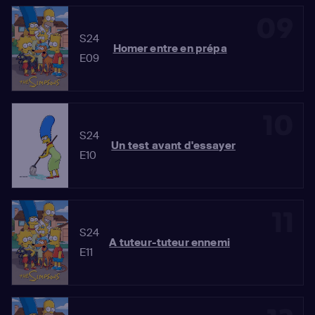
09
S24
Homer entre en prépa
E09
10
S24
Un test avant d'essayer
E10
11
S24
A tuteur-tuteur ennemi
E11