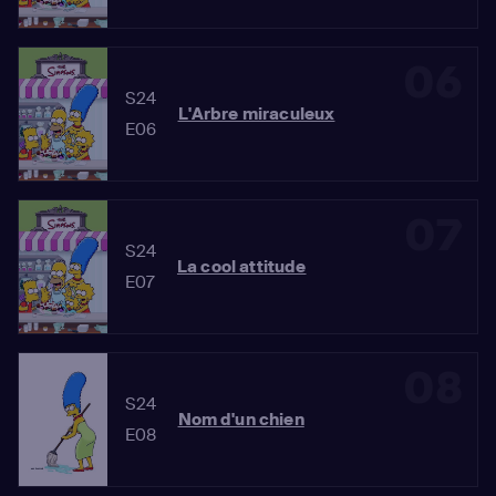
06
S24
L'Arbre miraculeux
E06
07
S24
La cool attitude
E07
08
S24
Nom d'un chien
E08