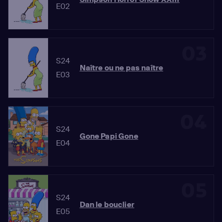
E02
03
S24
Naître ou ne pas naître
E03
04
S24
Gone Papi Gone
E04
05
S24
Dan le bouclier
E05