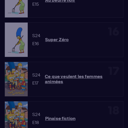
Au beurre noir
E15
16
S24
Super Zéro
E16
17
S24
Ce que veulent les femmes
animées
E17
18
S24
Pinaise fiction
E18