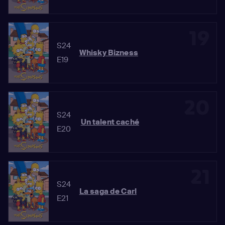
19
S24
Whisky Bizness
E19
20
S24
Un talent caché
E20
21
S24
La saga de Carl
E21