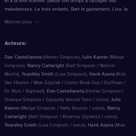
et à la voix éraillée, passe son temps à rattraper ses
maladresses. Le trois enfants, Bart le garnement, Lisa, la
surdouée et Maggie, le bébé qui ne grandit jamais,
Montrer plus
rendent joyeux et animé le quotidien de ce foyer. La série
impertinente de Matt Groening, qui a déjà fêté sa 25e
Acteurs:
saison, est régulièrement récompensée aux Emmy Awards
: un gage de qualité.
Dan Castellaneta
(Homer Simpson)
,
Julie Kavner
(Marge
Simpson)
,
Nancy Cartwright
(Bart Simpson / Nelson
Muntz)
,
Yeardley Smith
(Lisa Simpson)
,
Hank Azaria
(Kirk
Van Houten / Moe Szyslak / Comic Book Guy / Duffman /
Dr. Nick / Raphael)
,
Dan Castellaneta
(Homer Simpson /
Grampa Simpson / Squeaky Voiced Teen / voice)
,
Julie
Kavner
(Marge Simpson / Patty Bouvier / voice)
,
Nancy
Cartwright
(Bart Simpson / Kearney Zzyzwicz / voice)
,
Yeardley Smith
(Lisa Simpson / voice)
,
Hank Azaria
(Moe
Szyslak / Kirk Van Houten / Comic Book Guy / Raphael /