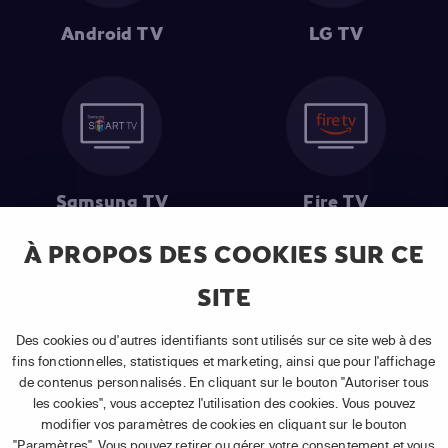
Android TV
LG TV
Samsung TV
Fire TV
À PROPOS DES COOKIES SUR CE
SITE
(1) Les 30 premiers jours sont gratuits
: Pour toute nouvelle
souscription à un abonnement APP TV Basic.
Des cookies ou d'autres identifiants sont utilisés sur ce site web à des
(2) Prix de l'abonnement
: TVA comprise, hors promotion, hors frais
fins fonctionnelles, statistiques et marketing, ainsi que pour l'affichage
uniques d'activation, hors frais de matériel et hors frais d'installation.
de contenus personnalisés. En cliquant sur le bouton "Autoriser tous
(3) Restart & Replay
:
Voir toutes les chaînes disposant de cette
les cookies", vous acceptez l'utilisation des cookies. Vous pouvez
fonctionnalité.
modifier vos paramètres de cookies en cliquant sur le bouton
"Paramètres". Vous pouvez retirer ou gérer votre consentement et vous