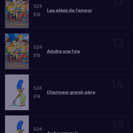
12
S24
Les aléas de l'amour
E12
13
S24
Adulte une fois
E13
14
S24
Charmeur grand-père
E14
15
S24