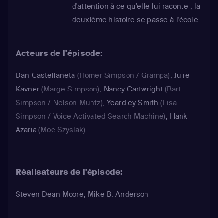
d'attention à ce qu'elle lui raconte ; la
deuxième histoire se passe à l'école
élémentaire de Springfield, lors du
déjeuner, Milhouse va se comporter
Acteurs de l'épisode:
comme un "bad boy" envers Lisa pour
tenter de l'impressionner. Ce qui
Dan Castellaneta
(Homer Simpson / Grampa)
,
Julie
n'est pas pour déplaire à la jeune
Kavner
(Marge Simpson)
,
Nancy Cartwright
(Bart
fille.
Simpson / Nelson Muntz)
,
Yeardley Smith
(Lisa
Simpson / Voice Activated Search Machine)
,
Hank
Azaria
(Moe Szyslak)
Réalisateurs de l'épisode:
Steven Dean Moore, Mike B. Anderson