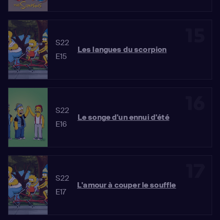
15
S22
Les langues du scorpion
E15
16
S22
Le songe d'un ennui d'été
E16
17
S22
L'amour à couper le souffle
E17