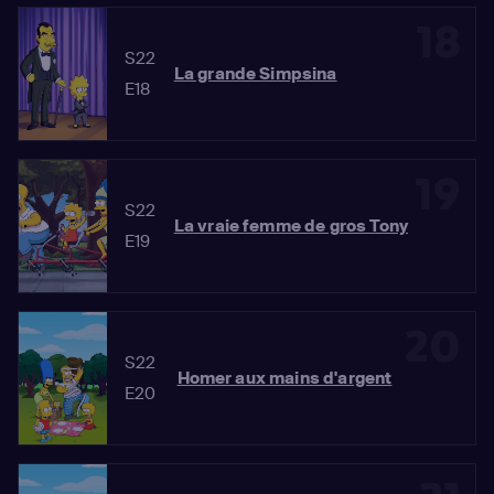
18
S22
La grande Simpsina
E18
19
S22
La vraie femme de gros Tony
E19
20
S22
Homer aux mains d'argent
E20