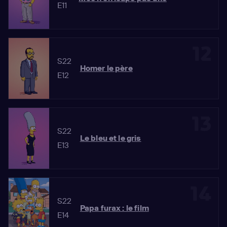
E11
12
S22
Homer le père
E12
13
S22
Le bleu et le gris
E13
14
S22
Papa furax : le film
E14