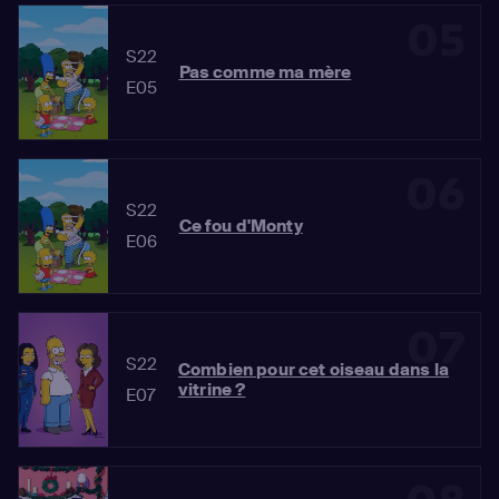
05
S22
Pas comme ma mère
E05
06
S22
Ce fou d'Monty
E06
07
S22
Combien pour cet oiseau dans la
vitrine ?
E07