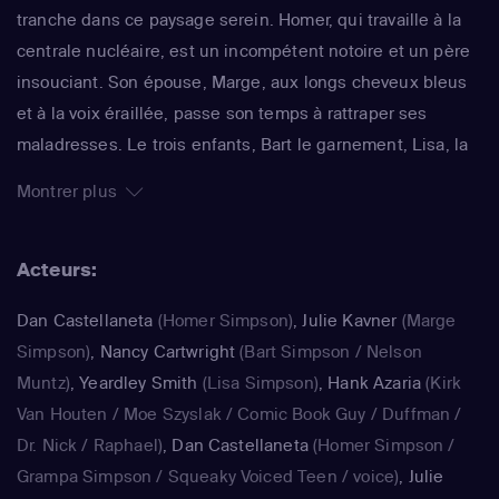
tranche dans ce paysage serein. Homer, qui travaille à la
centrale nucléaire, est un incompétent notoire et un père
insouciant. Son épouse, Marge, aux longs cheveux bleus
et à la voix éraillée, passe son temps à rattraper ses
maladresses. Le trois enfants, Bart le garnement, Lisa, la
surdouée et Maggie, le bébé qui ne grandit jamais,
Montrer plus
rendent joyeux et animé le quotidien de ce foyer. La série
impertinente de Matt Groening, qui a déjà fêté sa 25e
Acteurs:
saison, est régulièrement récompensée aux Emmy Awards
: un gage de qualité.
Dan Castellaneta
(Homer Simpson)
,
Julie Kavner
(Marge
Simpson)
,
Nancy Cartwright
(Bart Simpson / Nelson
Muntz)
,
Yeardley Smith
(Lisa Simpson)
,
Hank Azaria
(Kirk
Van Houten / Moe Szyslak / Comic Book Guy / Duffman /
Dr. Nick / Raphael)
,
Dan Castellaneta
(Homer Simpson /
Grampa Simpson / Squeaky Voiced Teen / voice)
,
Julie