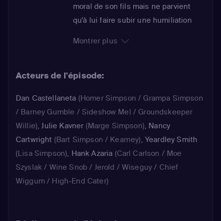
moral de son fils mais ne parvient
qu'à lui faire subir une humiliation
publique. Agacée, Marge exige de
Montrer plus
son époux qu'il suive des cours
auprès d'un certain docteur Zander,
Acteurs de l'épisode:
censé l'aider à devenir un meilleur
père. En classe, Homer explique qu'il
Dan Castellaneta
(Homer Simpson / Grampa Simpson
a pris l'habitude d'étrangler son fils,
/ Barney Gumble / Sideshow Mel / Groundskeeper
pour s'amuser. A l'aide de techniques
Willie)
,
Julie Kavner
(Marge Simpson)
,
Nancy
étonnantes, le thérapeute tente de le
Cartwright
(Bart Simpson / Kearney)
,
Yeardley Smith
guérir de cette dangereuse manie...
(Lisa Simpson)
,
Hank Azaria
(Carl Carlson / Moe
Szyslak / Wine Snob / Jerold / Wiseguy / Chief
Wiggum / High-End Cater)