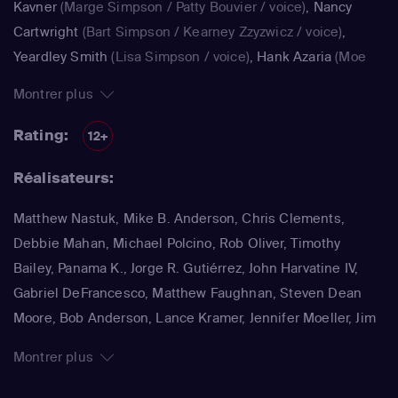
Kavner
(Marge Simpson / Patty Bouvier / voice)
,
Nancy
Cartwright
(Bart Simpson / Kearney Zzyzwicz / voice)
,
Yeardley Smith
(Lisa Simpson / voice)
,
Hank Azaria
(Moe
Szyslak / Kirk Van Houten / Comic Book Guy / Raphael /
Montrer plus
Lawyer / Lifeguard / Very Tall Man / voice)
,
Dan
Castellaneta
(Homer Simpson / Kodos)
,
Nancy Cartwright
Rating:
12+
(Bart Simpson)
,
Hank Azaria
(Luigi Risotto / Kirk Van
Réalisateurs:
Houten / Clancy Wiggum / Snake Jailbird / Maximilian von
Wonthelm)
,
Dan Castellaneta
(Homer Simpson / Barney
Matthew Nastuk, Mike B. Anderson, Chris Clements,
Gumble / Sideshow Mel / Hans Moleman / Mayor Quimby)
,
Debbie Mahan, Michael Polcino, Rob Oliver, Timothy
Julie Kavner
(Marge Simpson / Patty Bouvier / Selma
Bailey, Panama K., Jorge R. Gutiérrez, John Harvatine IV,
Bouvier)
,
Nancy Cartwright
(Bart Simpson / Ralph Wiggum
Gabriel DeFrancesco, Matthew Faughnan, Steven Dean
/ Nelson Muntz)
,
Hank Azaria
(Cletus Spuckler / Kirk Van
Moore, Bob Anderson, Lance Kramer, Jennifer Moeller, Jim
Houten / Clancy Wiggum / Gary Chalmers / Moe Szyslak /
Reardon, Wesley Archer, Mark Kirkland, Matthew Schofield
Comic Book Guy)
,
Dan Castellaneta
(Homer Simpson /
Montrer plus
Grampa Simpson / Barney Gumble / Krusty the Clown /