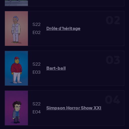
02
S22
Drôle d'héritage
E02
03
S22
Bart-ball
E03
04
S22
Simpson Horror Show XXI
E04