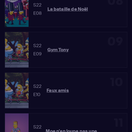
08
S22
La bataille de Noël
E08
09
S22
Gym Tony
E09
10
S22
Faux amis
E10
11
S22
Moe n'en loupe pas une