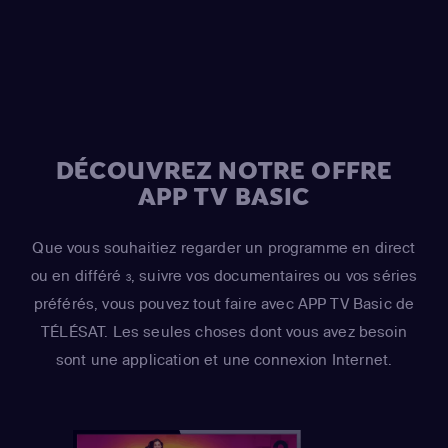
Sideshow Mel / Hans Moleman / Mayor Quimby)
,
Hank
Azaria
(Moe Szyslak / Fake Cough Johnson / Raphael)
,
Hank Azaria
(Johnny Tightlips / Clancy Wiggum / Luigi
Risotto / Horatio McCallister / Comic Book Guy)
DÉCOUVREZ NOTRE OFFRE
APP TV BASIC
Que vous souhaitiez regarder un programme en direct
ou en différé
, suivre vos documentaires ou vos séries
3
préférés, vous pouvez tout faire avec APP TV Basic de
TÉLÉSAT. Les seules choses dont vous avez besoin
sont une application et une connexion Internet.