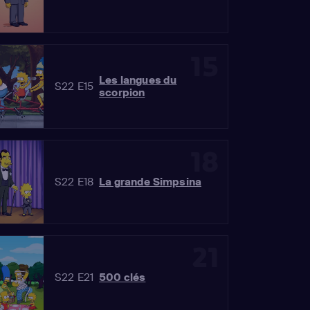
15
Les langues du
S22 E15
scorpion
18
S22 E18
La grande Simpsina
21
S22 E21
500 clés