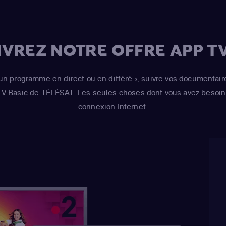
/ voice)
,
Dan Cast
Simpson / Kodos
(Bart Simpson)
,
H
VREZ NOTRE OFFRE APP TV
Risotto / Kirk Va
Wiggum / Snake J
un programme en direct ou en différé
, suivre vos documentair
3
Maximilian von 
 TV Basic de TÉLÉSAT. Les seules choses dont vous avez besoin 
Castellaneta
(Ho
connexion Internet.
Barney Gumble /
Hans Moleman / 
Julie Kavner
(Mar
Bouvier / Selma 
Cartwright
(Bart 
Wiggum / Nelson
Azaria
(Cletus Sp
Houten / Clancy
Chalmers / Moe 