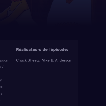
Réalisateurs de l'épisode:
mpson
Chuck Sheetz, Mike B. Anderson
y /
ty
art
sa
c