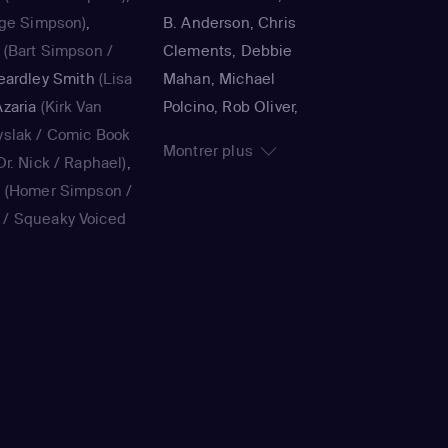
ge Simpson)
,
B. Anderson, Chris
(Bart Simpson /
Clements, Debbie
eardley Smith
(Lisa
Mahan, Michael
zaria
(Kirk Van
Polcino, Rob Oliver,
yslak / Comic Book
Timothy Bailey, Panama
Montrer plus
r. Nick / Raphael)
,
K., Jorge R. Gutiérrez,
a
(Homer Simpson /
John Harvatine IV,
/ Squeaky Voiced
Gabriel DeFrancesco,
ie Kavner
(Marge
Matthew Faughnan,
ouvier / voice)
,
Steven Dean Moore,
(Bart Simpson /
Bob Anderson, Lance
/ voice)
,
Yeardley
Kramer, Jennifer
on / voice)
,
Hank
Moeller, Jim Reardon,
ak / Kirk Van
Wesley Archer, Mark
Book Guy / Raphael
Kirkland, Matthew
ard / Very Tall Man
Schofield