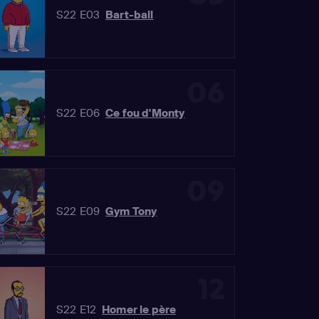
S22 E03
Bart-ball
06
S22 E06
Ce fou d'Monty
09
S22 E09
Gym Tony
12
S22 E12
Homer le père