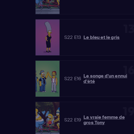
1
S22 E13
Le bleu et le gris
1
Le songe d'un ennui
S22 E16
d'été
1
La vraie femme de
S22 E19
gros Tony