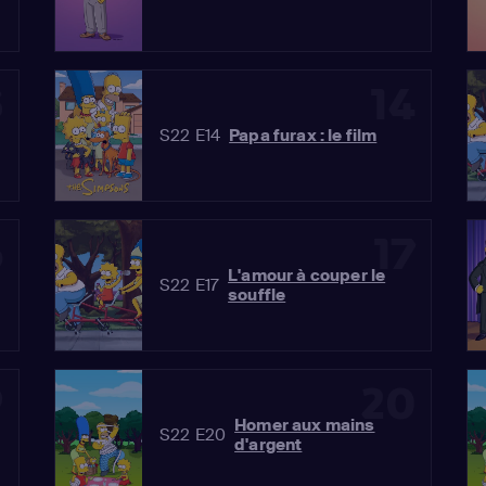
3
14
S22 E14
Papa furax : le film
6
17
L'amour à couper le
S22 E17
souffle
9
20
Homer aux mains
S22 E20
d'argent