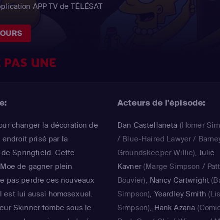
pplication APP TV de TÉLÉSAT
JOURS
 PAS UNE
e:
Acteurs de l'épisode:
our changer la décoration de
Dan Castellaneta
(Homer Si
 endroit prisé par la
/ Blue-Haired Lawyer / Barne
e Springfield. Cette
Groundskeeper Willie)
,
Julie
à Moe de gagner plein
Kavner
(Marge Simpson / Pat
ne pas perdre ces nouveaux
Bouvier)
,
Nancy Cartwright
(B
'il est lui aussi homosexuel.
Simpson)
,
Yeardley Smith
(Li
seur Skinner tombe sous le
Simpson)
,
Hank Azaria
(Comi