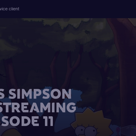
vice client
S SIMPSON
 STREAMING
ISODE 11