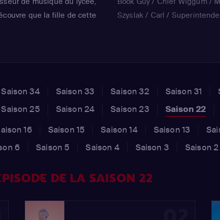
esseur de musique du lycée,
Book Guy / Chief Wiggum / 
couvre que la fille de cette
Szyslak / Carl / Superintende
euse de Bart, Skinner
Gary Chalmers / Julio)
n pour qu'il l'aide à
Saison 34
Saison 33
Saison 32
Saison 31
Saison 25
Saison 24
Saison 23
Saison 22
aison 16
Saison 15
Saison 14
Saison 13
Sai
son 6
Saison 5
Saison 4
Saison 3
Saison 2
PISODE DE LA SAISON 22
1
02