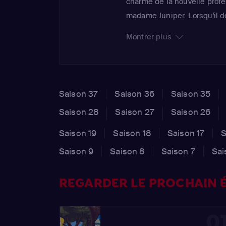
charme de la nouvelle prof
madame Juniper. Lorsqu'il dé
dernière, Melody, est amour
Montrer plus
s'arrange avec le fils Simpso
s'approcher de sa mère...
Saison 37
Saison 36
Saison 35
Saison 28
Saison 27
Saison 26
Saison 19
Saison 18
Saison 17
S
Saison 9
Saison 8
Saison 7
Sai
REGARDER LE PROCHAIN É
0