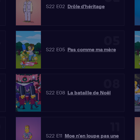
S22 E02
Drôle d'héritage
4
05
S22 E05
Pas comme ma mère
7
08
S22 E08
La bataille de Noël
0
11
S22 E11
Moe n'en loupe pas une