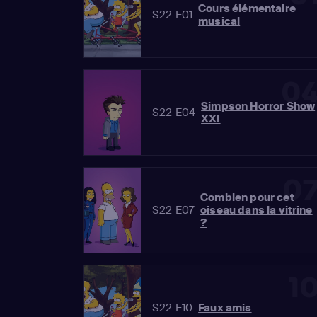
Cours élémentaire
S22 E01
musical
0
Simpson Horror Show
S22 E04
XXI
0
Combien pour cet
S22 E07
oiseau dans la vitrine
?
1
S22 E10
Faux amis