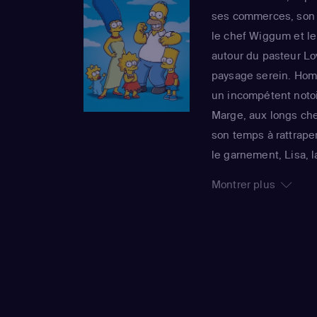
ses commerces, son s
le chef Wiggum et l
autour du pasteur Lo
paysage serein. Homer
un incompétent notoi
Marge, aux longs chev
son temps à rattraper
le garnement, Lisa, 
grandit jamais, rend
Montrer plus
foyer. La série imper
sa 25e saison, est 
Awards : un gage de 