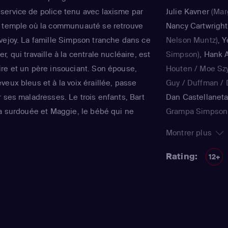
ervice de police tenu avec laxisme par
Julie Kavner
(Mar
e temple où la communuauté se retrouve
Nancy Cartwright
vejoy. La famille Simpson tranche dans ce
Nelson Muntz)
,
Y
, qui travaille à la centrale nucléaire, est
Simpson)
,
Hank A
re et un père insouciant. Son épouse,
Houten / Moe Sz
eux bleus et à la voix éraillée, passe
Guy / Duffman / D
 ses maladresses. Le trois enfants, Bart
Dan Castellanet
la surdouée et Maggie, le bébé qui ne
Grampa Simpson 
ent joyeux et animé le quotidien de ce
Teen / voice)
,
Jul
Montrer plus
tinente de Matt Groening, qui a déjà fêté
Simpson / Patty B
régulièrement récompensée aux Emmy
Nancy Cartwright
Rating:
12+
qualité.
Kearney Zzyzwicz 
Smith
(Lisa Simps
Azaria
(Moe Szysl
Houten / Comic 
/ Lawyer / Lifegu