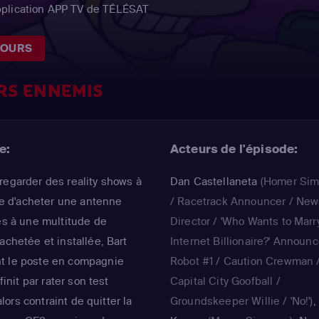
pplication APP TV de TÉLÉSAT
JOURS
RS ENNEMIS
e:
Acteurs de l'épisode:
regarder des reality shows à
Dan Castellaneta
(Homer Si
ose d'acheter une antenne
/ Racetrack Announcer / New
cès à une multitude de
Director / 'Who Wants to Marr
achetée et installée, Bart
Internet Billionaire?' Announc
t le poste en compagnie
Robot #1 / Caution Crewman 
finit par rater son test
Capital City Goofball /
 alors contraint de quitter la
Groundskeeper Willie / 'No!')
,