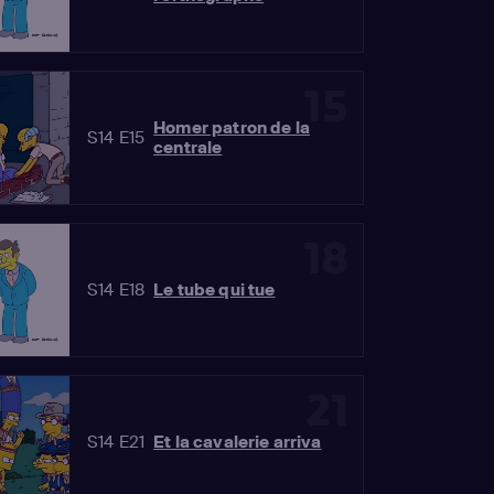
15
Homer patron de la
S14 E15
centrale
18
S14 E18
Le tube qui tue
21
S14 E21
Et la cavalerie arriva