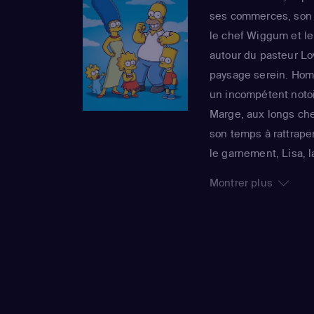
ses commerces, son s
le chef Wiggum et l
autour du pasteur Lo
paysage serein. Homer
un incompétent notoi
Marge, aux longs chev
son temps à rattraper
le garnement, Lisa, 
grandit jamais, rend
Montrer plus
foyer. La série imper
sa 25e saison, est 
Awards : un gage de 