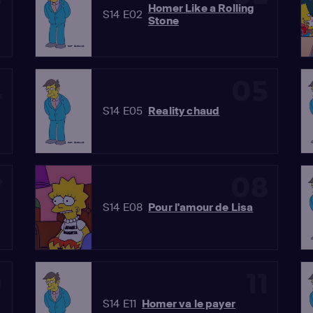
Homer Like a Rolling
S14 E02
Stone
4
05
S14 E05
Reality chaud
7
08
S14 E08
Pour l'amour de Lisa
0
11
S14 E11
Homer va le payer