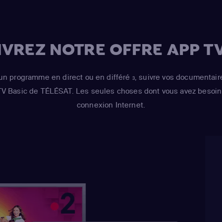
/ voice)
,
Dan Cast
Simpson / Kodos
(Bart Simpson)
,
H
VREZ NOTRE OFFRE APP TV
Risotto / Kirk Va
Wiggum / Snake J
un programme en direct ou en différé
, suivre vos documentair
3
Maximilian von 
 TV Basic de TÉLÉSAT. Les seules choses dont vous avez besoin 
Castellaneta
(Ho
connexion Internet.
Barney Gumble /
Hans Moleman / 
Julie Kavner
(Mar
Bouvier / Selma 
Cartwright
(Bart 
Wiggum / Nelson
Azaria
(Cletus Sp
Houten / Clancy
Chalmers / Moe 