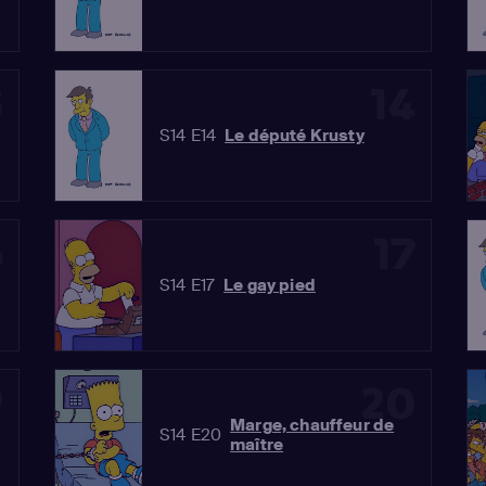
3
14
S14 E14
Le député Krusty
6
17
S14 E17
Le gay pied
9
20
Marge, chauffeur de
S14 E20
maître