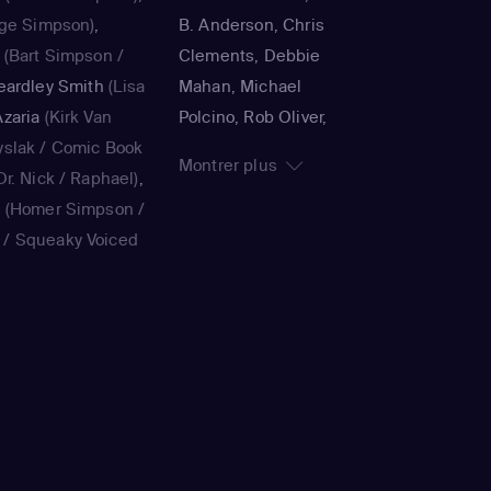
ge Simpson)
,
B. Anderson, Chris
(Bart Simpson /
Clements, Debbie
eardley Smith
(Lisa
Mahan, Michael
zaria
(Kirk Van
Polcino, Rob Oliver,
yslak / Comic Book
Timothy Bailey, Panama
Montrer plus
r. Nick / Raphael)
,
K., Jorge R. Gutiérrez,
a
(Homer Simpson /
John Harvatine IV,
/ Squeaky Voiced
Gabriel DeFrancesco,
ie Kavner
(Marge
Matthew Faughnan,
ouvier / voice)
,
Steven Dean Moore,
(Bart Simpson /
Bob Anderson, Lance
/ voice)
,
Yeardley
Kramer, Jennifer
on / voice)
,
Hank
Moeller, Jim Reardon,
ak / Kirk Van
Wesley Archer, Mark
Book Guy / Raphael
Kirkland, Matthew
ard / Very Tall Man
Schofield