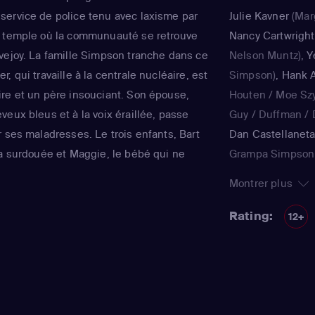
ervice de police tenu avec laxisme par
Julie Kavner
(Mar
e temple où la communuauté se retrouve
Nancy Cartwright
vejoy. La famille Simpson tranche dans ce
Nelson Muntz)
,
Y
, qui travaille à la centrale nucléaire, est
Simpson)
,
Hank A
re et un père insouciant. Son épouse,
Houten / Moe Sz
eux bleus et à la voix éraillée, passe
Guy / Duffman / D
 ses maladresses. Le trois enfants, Bart
Dan Castellanet
la surdouée et Maggie, le bébé qui ne
Grampa Simpson 
ent joyeux et animé le quotidien de ce
Teen / voice)
,
Jul
Montrer plus
tinente de Matt Groening, qui a déjà fêté
Simpson / Patty B
régulièrement récompensée aux Emmy
Nancy Cartwright
Rating:
12+
qualité.
Kearney Zzyzwicz 
Smith
(Lisa Simps
Azaria
(Moe Szysl
Houten / Comic 
/ Lawyer / Lifegu