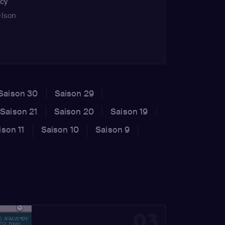
cy
elson
l
tove'
Saison 30
Saison 29
le
Saison 21
Saison 20
Saison 19
n /
ison 11
Saison 10
Saison 9
03