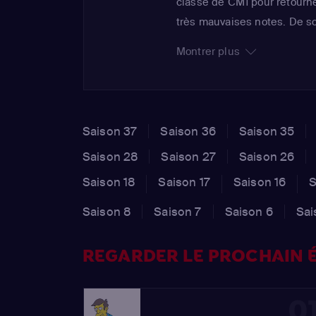
classe de CM1 pour retourn
très mauvaises notes. De so
CE1 au CE2, grâce à de brill
Montrer plus
soeur se retrouvent donc da
guerre commence...
Saison 37
Saison 36
Saison 35
Saison 28
Saison 27
Saison 26
Saison 18
Saison 17
Saison 16
S
Saison 8
Saison 7
Saison 6
Sai
REGARDER LE PROCHAIN É
0