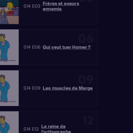
Frères et soeurs
S14 E03
ennemis
06
S14 E06
Qui veut tuer Homer ?
09
S14 E09
Les muscles de Marge
12
La reine de
S14 E12
l'orthographe