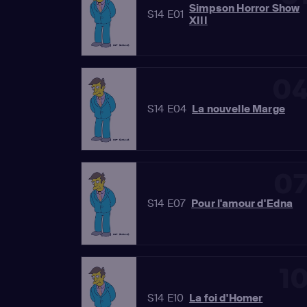
Simpson Horror Show
S14 E01
XIII
0
S14 E04
La nouvelle Marge
0
S14 E07
Pour l'amour d'Edna
1
S14 E10
La foi d'Homer