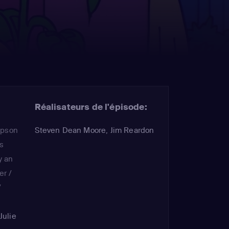
Réalisateurs de l'épisode:
mpson
Steven Dean Moore, Jim Reardon
s
y an
er /
/
Julie