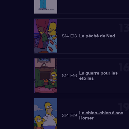
1
S14 E13
Le péché de Ned
1
La guerre pour les
S14 E16
étoiles
1
Le chien-chien à son
S14 E19
Homer