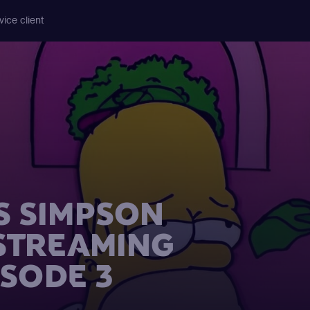
vice client
S SIMPSON
 STREAMING
ISODE 3