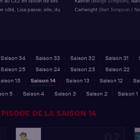
er au CE2 en raison de ses
Kavner
(Marge Simpson)
,
Nan
n côté, Lisa passe, elle, du
Cartwright
(Bart Simpson / N
ants résultats. Les frère et
Muntz)
,
Yeardley Smith
(Lisa
ns la même classe et la
Simpson)
,
Hank Azaria
(Anima
Survivor' Judge / 'Touch the S
Host / Satellite Salesman /
Japanese Friend #1 / Clock
Saison 34
Saison 33
Saison 32
Saison 31
Channel Voice / 'Robot Rumb
Saison 25
Saison 24
Saison 23
Saison 22
Announcer / Robot #2 / Clow
MC Safety / House Speaker /
aison 15
Saison 14
Saison 13
Saison 12
Sa
Grandpappy)
son 5
Saison 4
Saison 3
Saison 2
Saison 1
PISODE DE LA SAISON 14
1
02