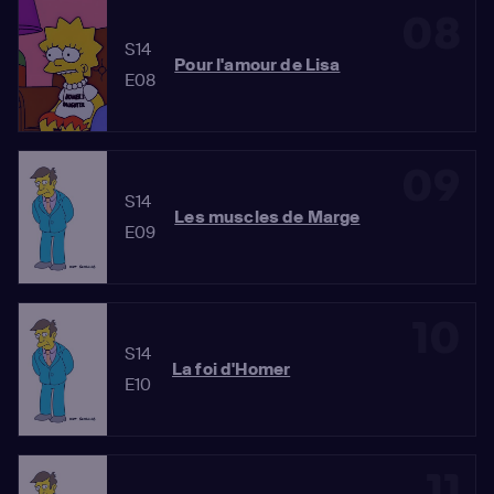
08
S14
Pour l'amour de Lisa
E08
09
S14
Les muscles de Marge
E09
10
S14
La foi d'Homer
E10
11