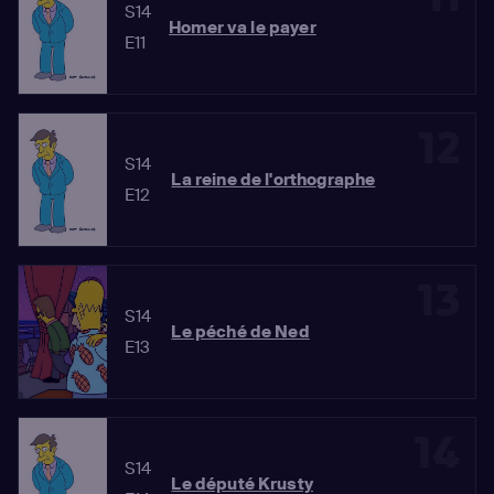
S14
Homer va le payer
E11
12
S14
La reine de l'orthographe
E12
13
S14
Le péché de Ned
E13
14
S14
Le député Krusty