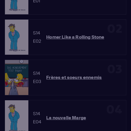
E01
02
S14
Homer Like a Rolling Stone
E02
03
S14
Frères et soeurs ennemis
E03
04
S14
La nouvelle Marge
E04