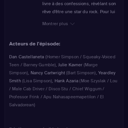
livre à des confessions, révélant son
rêve d'être une star du rock. Pour lui
faire plaisir, Marge l'inscrit à un camp
Montrer plus
d'été organisé par Mick Jagger, Keith
Richards, Lenny Kravitz et d'autres
Acteurs de l'épisode:
vedettes du rock. En compagnie
d'autres habitants de Springfield,
Dan Castellaneta
(Homer Simpson / Squeaky-Voiced
Homer apprend les rudiments du
Teen / Barney Gumble)
,
Julie Kavner
(Marge
rock et finit par se faire remarquer
Simpson)
,
Nancy Cartwright
(Bart Simpson)
,
Yeardley
par le leader des Rolling Stones...
Smith
(Lisa Simpson)
,
Hank Azaria
(Moe Szyslak / Lou
/ Male Cab Driver / Disco Stu / Chief Wiggum /
Professor Frink / Apu Nahasapeemapetilon / El
Salvadorean)