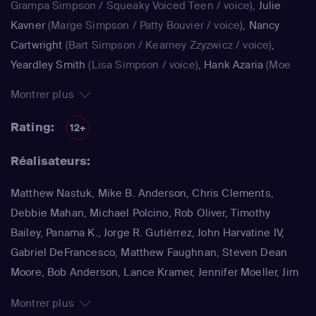
Grampa Simpson / Squeaky Voiced Teen / voice)
,
Julie
Kavner
(Marge Simpson / Patty Bouvier / voice)
,
Nancy
Cartwright
(Bart Simpson / Kearney Zzyzwicz / voice)
,
Yeardley Smith
(Lisa Simpson / voice)
,
Hank Azaria
(Moe
Szyslak / Kirk Van Houten / Comic Book Guy / Raphael /
Montrer plus
Lawyer / Lifeguard / Very Tall Man / voice)
,
Dan
Castellaneta
(Homer Simpson / Kodos)
,
Nancy Cartwright
Rating:
12+
(Bart Simpson)
,
Hank Azaria
(Luigi Risotto / Kirk Van
Réalisateurs:
Houten / Clancy Wiggum / Snake Jailbird / Maximilian von
Wonthelm)
,
Dan Castellaneta
(Homer Simpson / Barney
Matthew Nastuk, Mike B. Anderson, Chris Clements,
Gumble / Sideshow Mel / Hans Moleman / Mayor Quimby)
,
Debbie Mahan, Michael Polcino, Rob Oliver, Timothy
Julie Kavner
(Marge Simpson / Patty Bouvier / Selma
Bailey, Panama K., Jorge R. Gutiérrez, John Harvatine IV,
Bouvier)
,
Nancy Cartwright
(Bart Simpson / Ralph Wiggum
Gabriel DeFrancesco, Matthew Faughnan, Steven Dean
/ Nelson Muntz)
,
Hank Azaria
(Cletus Spuckler / Kirk Van
Moore, Bob Anderson, Lance Kramer, Jennifer Moeller, Jim
Houten / Clancy Wiggum / Gary Chalmers / Moe Szyslak /
Reardon, Wesley Archer, Mark Kirkland, Matthew Schofield
Comic Book Guy)
,
Dan Castellaneta
(Homer Simpson /
Montrer plus