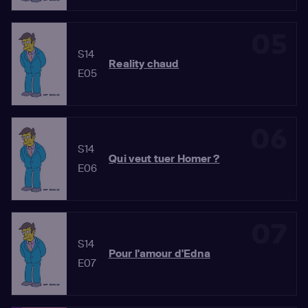
05
S14
Reality chaud
E05
06
S14
Qui veut tuer Homer ?
E06
07
S14
Pour l'amour d'Edna
E07