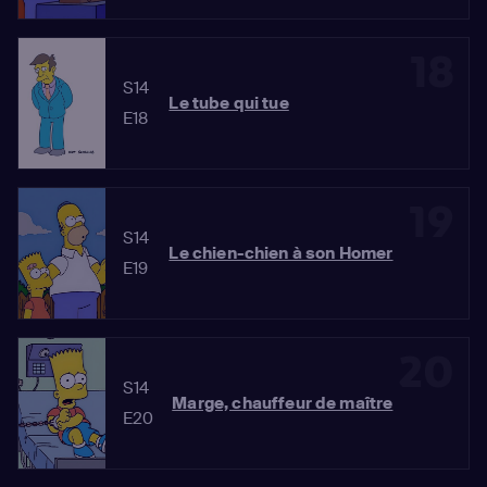
18
S14
Le tube qui tue
E18
19
S14
Le chien-chien à son Homer
E19
20
S14
Marge, chauffeur de maître
E20