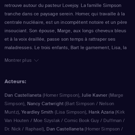
retrouve autour du pasteur Lovejoy. La famille Simpson
tranche dans ce paysage serein. Homer, qui travaille à la
centrale nucléaire, est un incompétent notoire et un père
insouciant. Son épouse, Marge, aux longs cheveux bleus
et à la voix éraillée, passe son temps à rattraper ses
maladresses. Le trois enfants, Bart le garnement, Lisa, la
surdouée et Maggie, le bébé qui ne grandit jamais,
Montrer plus
rendent joyeux et animé le quotidien de ce foyer. La série
impertinente de Matt Groening, qui a déjà fêté sa 25e
Acteurs:
saison, est régulièrement récompensée aux Emmy Awards
: un gage de qualité.
Dan Castellaneta
(Homer Simpson)
,
Julie Kavner
(Marge
Simpson)
,
Nancy Cartwright
(Bart Simpson / Nelson
Muntz)
,
Yeardley Smith
(Lisa Simpson)
,
Hank Azaria
(Kirk
Van Houten / Moe Szyslak / Comic Book Guy / Duffman /
Dr. Nick / Raphael)
,
Dan Castellaneta
(Homer Simpson /