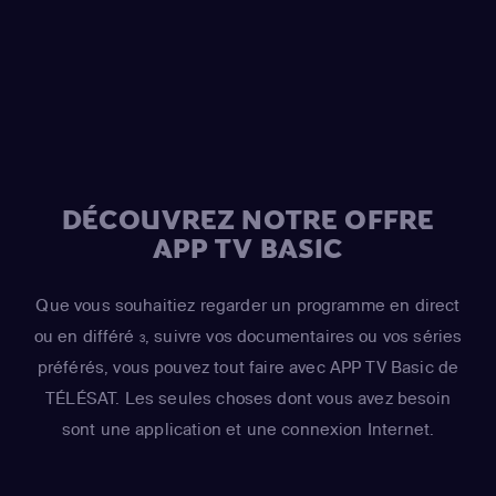
Grampa Simpson / Barney Gumble / Krusty the Clown /
Sideshow Mel / Hans Moleman / Mayor Quimby)
,
Hank
Azaria
(Moe Szyslak / Fake Cough Johnson / Raphael)
,
Hank Azaria
(Johnny Tightlips / Clancy Wiggum / Luigi
Risotto / Horatio McCallister / Comic Book Guy)
DÉCOUVREZ NOTRE OFFRE
APP TV BASIC
Que vous souhaitiez regarder un programme en direct
ou en différé
, suivre vos documentaires ou vos séries
3
préférés, vous pouvez tout faire avec APP TV Basic de
TÉLÉSAT. Les seules choses dont vous avez besoin
sont une application et une connexion Internet.