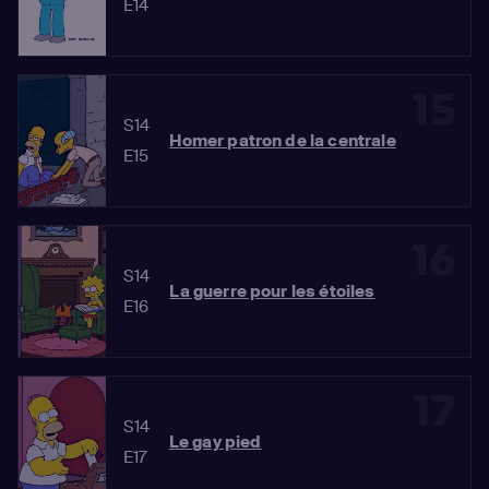
E14
15
S14
Homer patron de la centrale
E15
16
S14
La guerre pour les étoiles
E16
17
S14
Le gay pied
E17