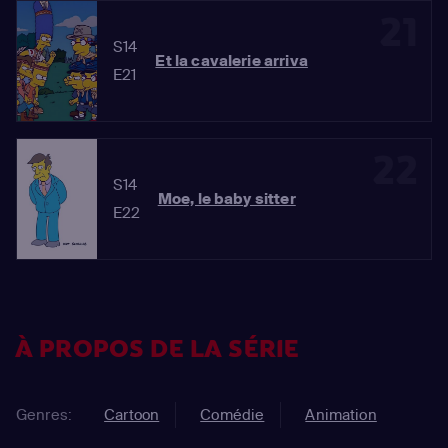
21
S14
Et la cavalerie arriva
E21
22
S14
Moe, le baby sitter
E22
À PROPOS DE LA SÉRIE
Genres:
Cartoon
Comédie
Animation