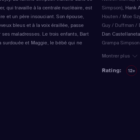
, qui travaille à la centrale nucléaire, est
Simpson)
,
Hank A
re et un père insouciant. Son épouse,
Houten / Moe Sz
eux bleus et à la voix éraillée, passe
Guy / Duffman / D
 ses maladresses. Le trois enfants, Bart
Dan Castellanet
la surdouée et Maggie, le bébé qui ne
Grampa Simpson 
ent joyeux et animé le quotidien de ce
Teen / voice)
,
Jul
Montrer plus
tinente de Matt Groening, qui a déjà fêté
Simpson / Patty B
régulièrement récompensée aux Emmy
Nancy Cartwright
Rating:
12+
qualité.
Kearney Zzyzwicz 
Smith
(Lisa Simps
Azaria
(Moe Szysl
Houten / Comic 
/ Lawyer / Lifegu
/ voice)
,
Dan Cast
Simpson / Kodos
(Bart Simpson)
,
H