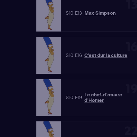
1
S10 E13
Max Simpson
1
S10 E16
C'est dur la culture
1
Le chef-d'œuvre
S10 E19
d'Homer
2