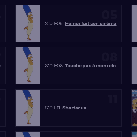
4
05
S10 E05
Homer fait son cinéma
7
08
e
S10 E08
Touche pas à mon rein
0
11
S10 E11
Sbartacus