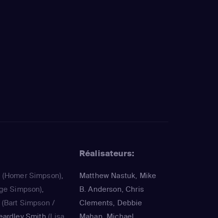
Réalisateurs:
a
(Homer Simpson)
,
Matthew Nastuk, Mike
ge Simpson)
,
B. Anderson, Chris
(Bart Simpson /
Clements, Debbie
eardley Smith
(Lisa
Mahan, Michael