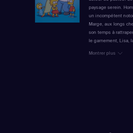
paysage serein. Homer
un incompétent notoi
Marge, aux longs chev
son temps à rattraper
le garnement, Lisa, 
grandit jamais, rend
Montrer plus
foyer. La série imper
sa 25e saison, est 
Awards : un gage de 