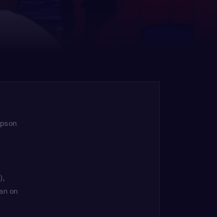
mpson
)
,
an on