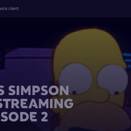
vice client
S SIMPSON
 STREAMING
ISODE 2