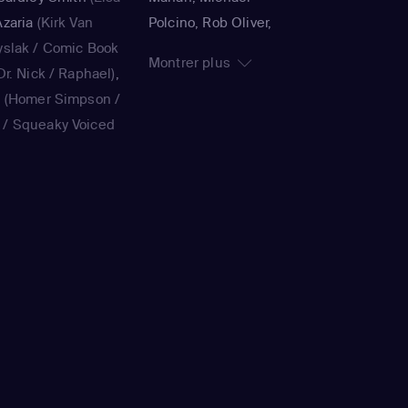
zaria
(Kirk Van
Polcino, Rob Oliver,
yslak / Comic Book
Timothy Bailey, Panama
Montrer plus
r. Nick / Raphael)
,
K., Jorge R. Gutiérrez,
a
(Homer Simpson /
John Harvatine IV,
/ Squeaky Voiced
Gabriel DeFrancesco,
ie Kavner
(Marge
Matthew Faughnan,
ouvier / voice)
,
Steven Dean Moore,
(Bart Simpson /
Bob Anderson, Lance
/ voice)
,
Yeardley
Kramer, Jennifer
on / voice)
,
Hank
Moeller, Jim Reardon,
ak / Kirk Van
Wesley Archer, Mark
Book Guy / Raphael
Kirkland, Matthew
ard / Very Tall Man
Schofield
ellaneta
(Homer
)
,
Nancy Cartwright
ank Azaria
(Luigi