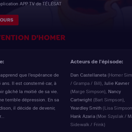
pplication APP TV de TÉLÉSAT
JOURS
VENTION D'HOMER
e:
Acteurs de l'épisode:
r apprend que l'espérance de
Dan Castellaneta
(Homer Si
ans. Il est consterné car, à
/ Grampa / Bill)
,
Julie Kavner
ir gâché la moitié de sa vie.
(Marge Simpson)
,
Nancy
e terrible dépression. En sa
Cartwright
(Bart Simpson)
,
son, il décide de devenir,
Yeardley Smith
(Lisa Simpson
...
Hank Azaria
(Moe Szyslak / M
Sidewalk / Frink)