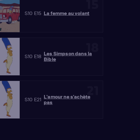
15
S10 E15
La femme au volant
18
Les Simpson dans la
S10 E18
Bible
21
L'amour ne s'achète
S10 E21
pas