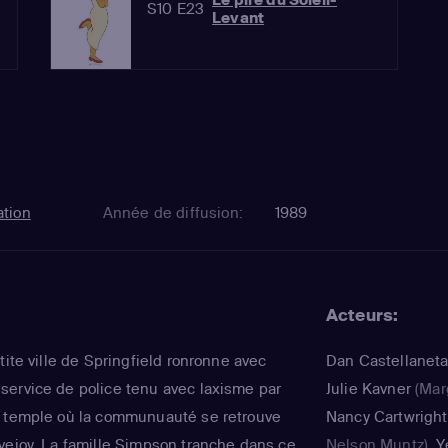
S10 E23
Levant
tion
Année de diffusion:
1989
Acteurs:
tite ville de Springfield ronronne avec
Dan Castellanet
ervice de police tenu avec laxisme par
Julie Kavner
(Mar
e temple où la communuauté se retrouve
Nancy Cartwright
vejoy. La famille Simpson tranche dans ce
Nelson Muntz)
,
Y