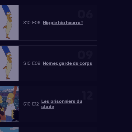
06
S10 E06
Hippie hip hourra !
09
S10 E09
Homer, garde du corps
12
Les prisonniers du
S10 E12
stade