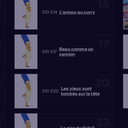
3
14
S10 E14
L'amour au curry
6
17
Beau comme un
S10 E17
camion
9
20
Les vieux sont
S10 E20
tombés sur la tête
2
23
Le pire du Soleil-