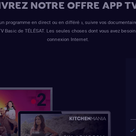
VREZ NOTRE OFFRE APP TV
Risotto / Kirk Va
Wiggum / Snake J
un programme en direct ou en différé
, suivre vos documentair
3
Maximilian von 
 TV Basic de TÉLÉSAT. Les seules choses dont vous avez besoin 
Castellaneta
(Ho
connexion Internet.
Barney Gumble /
Hans Moleman / 
Julie Kavner
(Mar
Bouvier / Selma 
Cartwright
(Bart 
Wiggum / Nelson
Azaria
(Cletus Sp
Houten / Clancy
Chalmers / Moe 
Book Guy)
,
Dan C
(Homer Simpson
/ Barney Gumble 