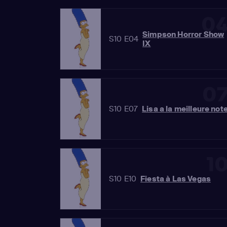
0
Simpson Horror Show
S10 E04
IX
0
S10 E07
Lisa a la meilleure not
1
S10 E10
Fiesta à Las Vegas