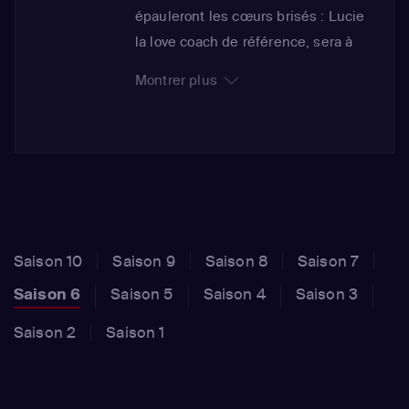
épauleront les cœurs brisés : Lucie
la love coach de référence, sera à
nouveau présente pour aider les
Montrer plus
cœurs brisés dans leur
problématique et les accompagner
dans leur quête du grand amour. Elle
sera accompagnée de Yann Piette
qui enseignera " l'art de la séduction
".Son rôle sera de trouver la bonne
personne et le bon cadre pour les
Saison 10
Saison 9
Saison 8
Saison 7
rendez-vous des cœurs brisés.Il va
Saison 6
Saison 5
Saison 4
Saison 3
concevoir des dates sur mesure et
prodiguer des conseils de séduction
Saison 2
Saison 1
pour sortir les cœurs brisés de leur
zone de confort.