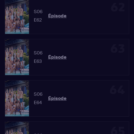
62
S06
Épisode
E62
63
S06
Épisode
E63
64
S06
Épisode
E64
65