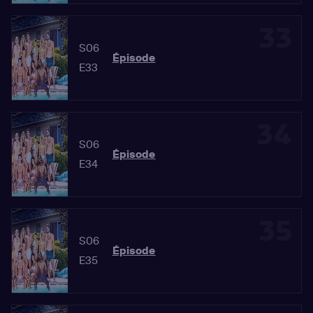
33
S06
Épisode
E33
34
S06
Épisode
E34
35
S06
Épisode
E35