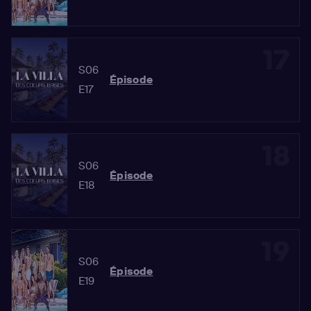
17
S06
Épisode
E17
18
S06
Épisode
E18
19
S06
Épisode
E19