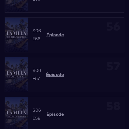
56
S06
Épisode
E56
57
S06
Épisode
E57
58
S06
Épisode
E58