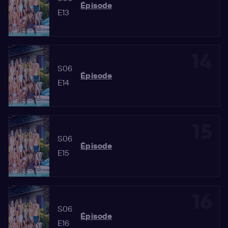
Épisode
E13
14
S06
Épisode
E14
15
S06
Épisode
E15
16
S06
Épisode
E16