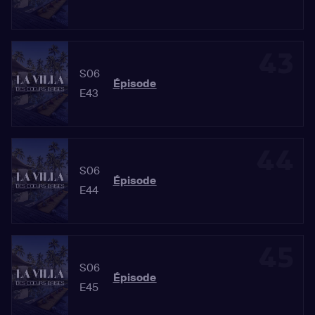
43
S06
Épisode
E43
44
S06
Épisode
E44
45
S06
Épisode
E45