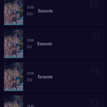
10
S06
Épisode
E10
11
S06
Épisode
E11
12
S06
Épisode
E12
13
S06