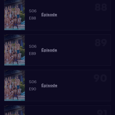
88
S06
Épisode
E88
89
S06
Épisode
E89
90
S06
Épisode
E90
91