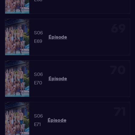
69
S06
Épisode
E69
70
S06
Épisode
E70
71
S06
Épisode
E71