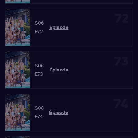
72
S06
Épisode
E72
73
S06
Épisode
E73
74
S06
Épisode
E74