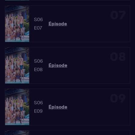
07
S06
Épisode
E07
08
S06
Épisode
E08
09
S06
Épisode
E09