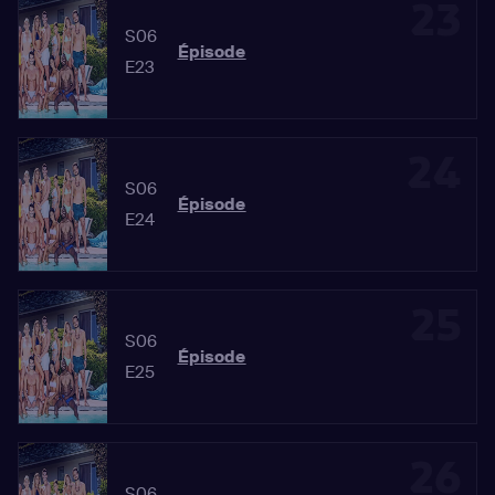
23
S06
Épisode
E23
24
S06
Épisode
E24
25
S06
Épisode
E25
26
S06