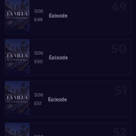
49
S06
Épisode
E49
50
S06
Épisode
E50
51
S06
Épisode
E51
52