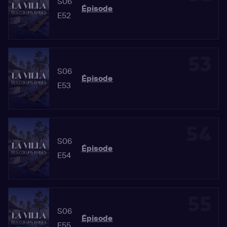
S06
Épisode
E52
53
S06
Épisode
E53
54
S06
Épisode
E54
55
S06
Épisode
E55