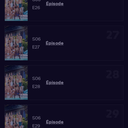
Épisode
E26
27
S06
Épisode
E27
28
S06
Épisode
E28
29
S06
Épisode
E29