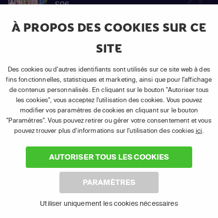
S06
Épisode
E91
À PROPOS DES COOKIES SUR CE
SITE
92
Des cookies ou d'autres identifiants sont utilisés sur ce site web à des
S06
Épisode
fins fonctionnelles, statistiques et marketing, ainsi que pour l'affichage
E92
de contenus personnalisés. En cliquant sur le bouton "Autoriser tous
les cookies", vous acceptez l'utilisation des cookies. Vous pouvez
modifier vos paramètres de cookies en cliquant sur le bouton
"Paramètres". Vous pouvez retirer ou gérer votre consentement et vous
93
pouvez trouver plus d'informations sur l'utilisation des cookies
ici
.
S06
Épisode
E93
AUTORISER TOUS LES COOKIES
PARAMÈTRES
94
Utiliser uniquement les cookies nécessaires
S06
Épisode