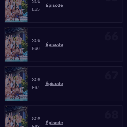
S06
Épisode
E65
66
S06
Épisode
E66
67
S06
Épisode
E67
68
S06
Épisode
E68