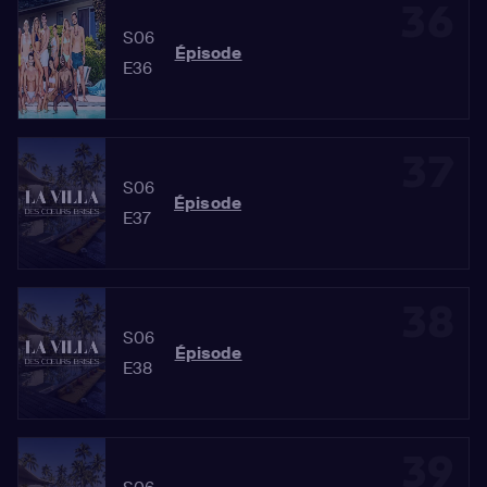
36
S06
Épisode
E36
37
S06
Épisode
E37
38
S06
Épisode
E38
39