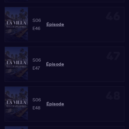
46
S06
Épisode
E46
47
S06
Épisode
E47
48
S06
Épisode
E48