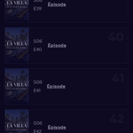
S06
Épisode
E39
40
S06
Épisode
E40
41
S06
Épisode
E41
42
S06
Épisode
E42