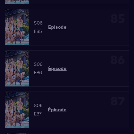
85
S06
Épisode
E85
86
S06
Épisode
E86
87
S06
Épisode
E87