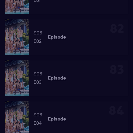
E81
82
S06
Épisode
E82
83
S06
Épisode
E83
84
S06
Épisode
E84