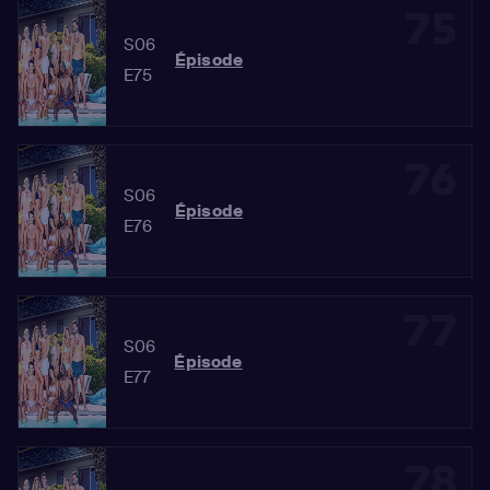
75
S06
Épisode
E75
76
S06
Épisode
E76
77
S06
Épisode
E77
78