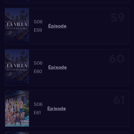
59
S06
Épisode
E59
60
S06
Épisode
E60
61
S06
Épisode
E61