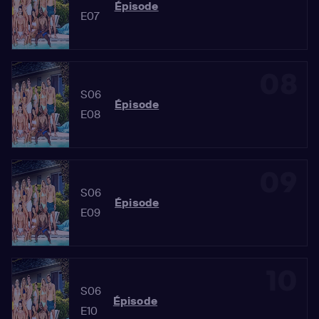
Épisode
E07
08
S06
Épisode
E08
09
S06
Épisode
E09
10
S06
Épisode
E10