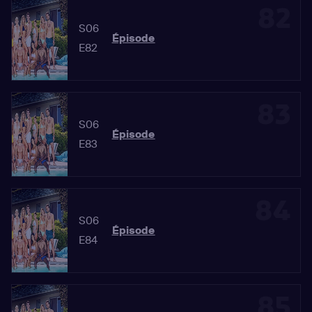
82
S06
Épisode
E82
83
S06
Épisode
E83
84
S06
Épisode
E84
85