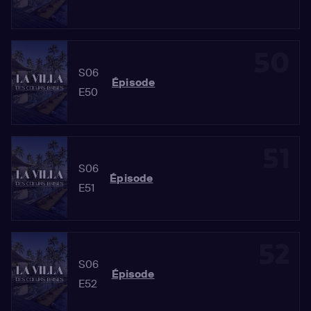
50
S06
Épisode
E50
51
S06
Épisode
E51
52
S06
Épisode
E52