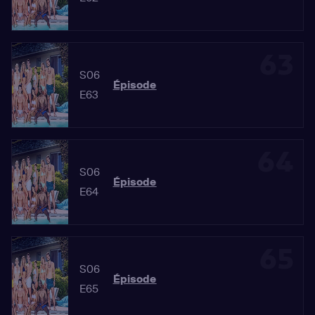
63
S06
Épisode
E63
64
S06
Épisode
E64
65
S06
Épisode
E65