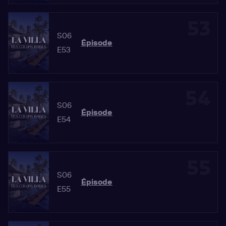
53
S06
Épisode
E53
54
S06
Épisode
E54
55
S06
Épisode
E55