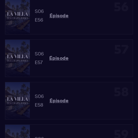
56
S06
Épisode
E56
57
S06
Épisode
E57
58
S06
Épisode
E58
59