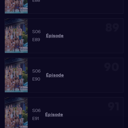
E88
89
S06
Épisode
E89
90
S06
Épisode
E90
91
S06
Épisode
E91