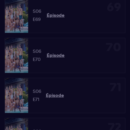
69
S06
Épisode
E69
70
S06
Épisode
E70
71
S06
Épisode
E71
72