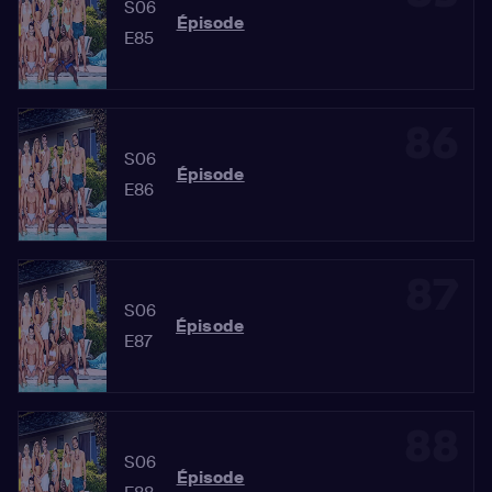
S06
Épisode
E85
86
S06
Épisode
E86
87
S06
Épisode
E87
88
S06
Épisode