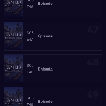
S06
Épisode
E46
47
S06
Épisode
E47
48
S06
Épisode
E48
49
S06
Épisode
E49