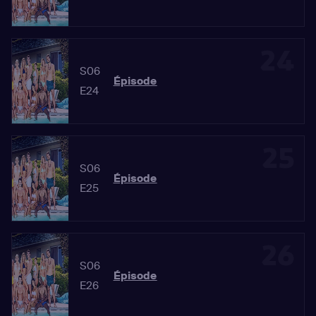
24
S06
Épisode
E24
25
S06
Épisode
E25
26
S06
Épisode
E26