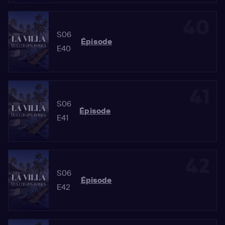
40
S06
Épisode
E40
41
S06
Épisode
E41
42
S06
Épisode
E42