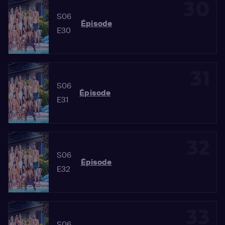
30
S06
Épisode
E30
31
S06
Épisode
E31
32
S06
Épisode
E32
33
S06