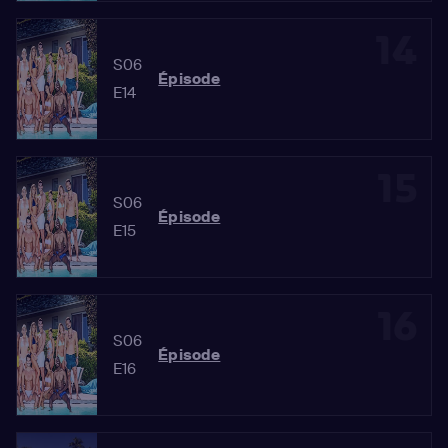
14
S06
Épisode
E14
15
S06
Épisode
E15
16
S06
Épisode
E16