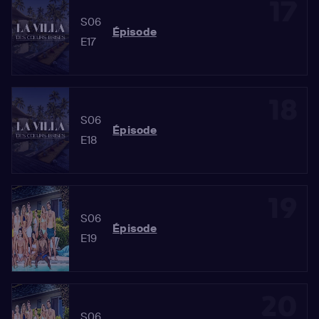
17
S06
Épisode
E17
18
S06
Épisode
E18
19
S06
Épisode
E19
20
S06