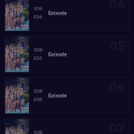
04
S06
Épisode
E04
05
S06
Épisode
E05
06
S06
Épisode
E06
07
S06