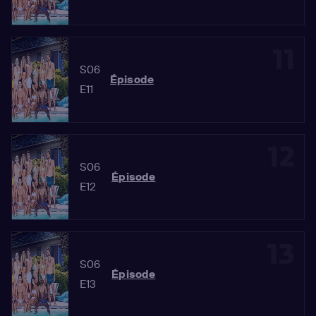
11
S06
Épisode
E11
12
S06
Épisode
E12
13
S06
Épisode
E13