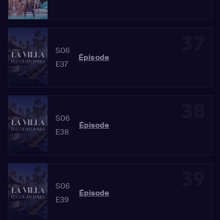
37
S06
Épisode
E37
38
S06
Épisode
E38
39
S06
Épisode
E39