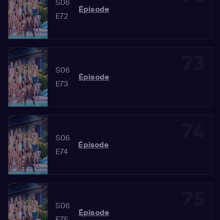
S06
Épisode
E72
73
S06
Épisode
E73
74
S06
Épisode
E74
75
S06
Épisode
E75