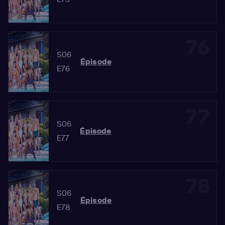
76
S06
Épisode
E76
77
S06
Épisode
E77
78
S06
Épisode
E78