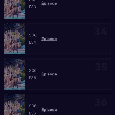
Épisode
E33
34
S06
Épisode
E34
35
S06
Épisode
E35
36
S06
Épisode
E36