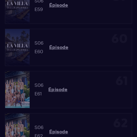
S06
Épisode
E59
60
S06
Épisode
E60
61
S06
Épisode
E61
62
S06
Épisode
E62