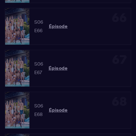
66
S06
Épisode
E66
67
S06
Épisode
E67
68
S06
Épisode
E68