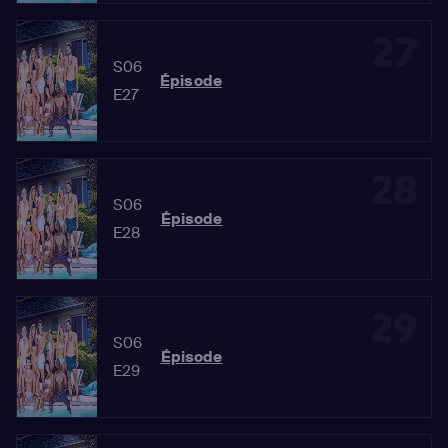
27
S06
Épisode
E27
28
S06
Épisode
E28
29
S06
Épisode
E29