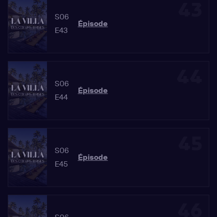
43
S06
Épisode
E43
44
S06
Épisode
E44
45
S06
Épisode
E45
46