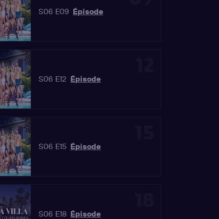
S06 E09
Épisode
12
S06 E12
Épisode
15
S06 E15
Épisode
18
S06 E18
Épisode