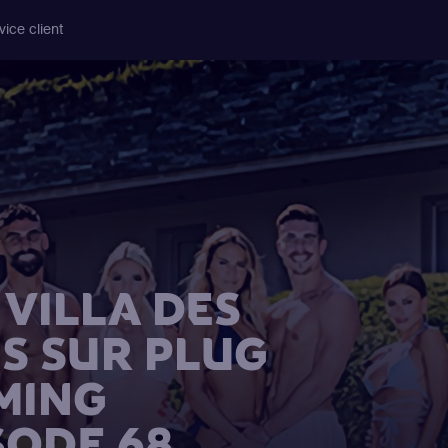
vice client
VILLA DES
S SUR PLUG
MING
SODE 68