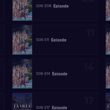
S06 E08
Épisode
0
11
S06 E11
Épisode
3
14
S06 E14
Épisode
6
17
S06 E17
Épisode