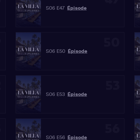
S06 E47
Épisode
9
50
S06 E50
Épisode
2
53
S06 E53
Épisode
5
56
S06 E56
Épisode