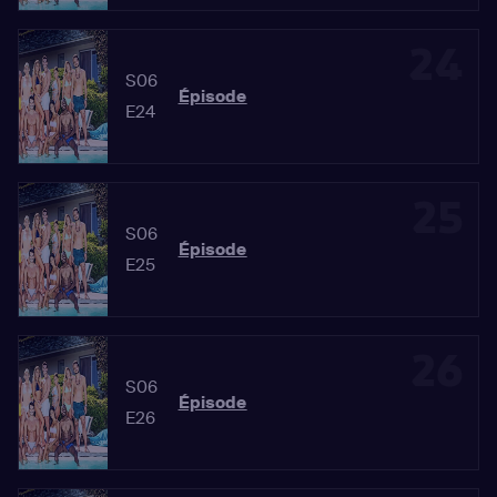
24
S06
Épisode
E24
25
S06
Épisode
E25
26
S06
Épisode
E26