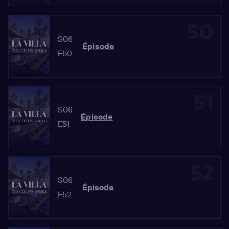
50
S06
Épisode
E50
51
S06
Épisode
E51
52
S06
Épisode
E52