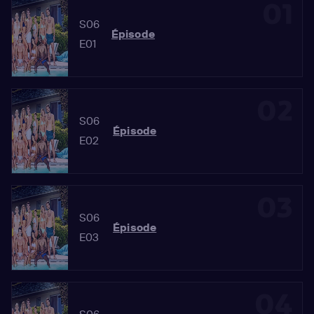
01
S06
Épisode
E01
02
S06
Épisode
E02
03
S06
Épisode
E03
04