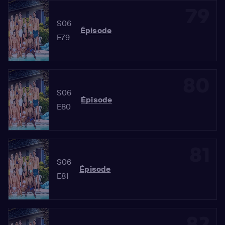
79
S06
Épisode
E79
80
S06
Épisode
E80
81
S06
Épisode
E81
82