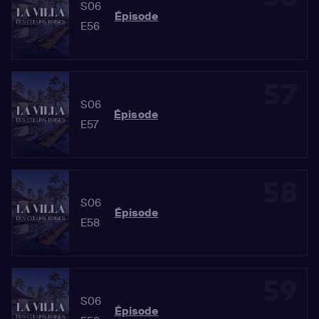
S06
Épisode
E56
57
S06
Épisode
E57
58
S06
Épisode
E58
59
S06
Épisode