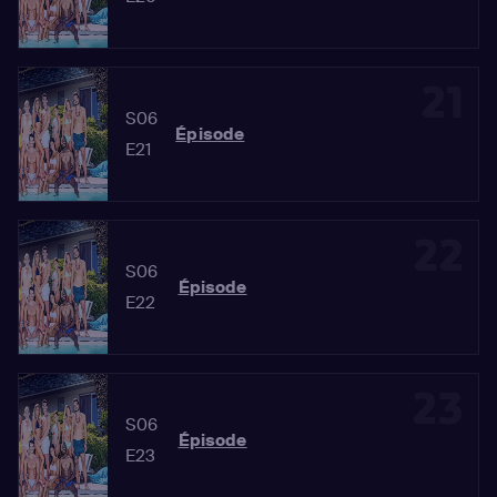
21
S06
Épisode
E21
22
S06
Épisode
E22
23
S06
Épisode
E23