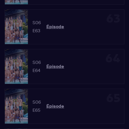
63
S06
Épisode
E63
64
S06
Épisode
E64
65
S06
Épisode
E65