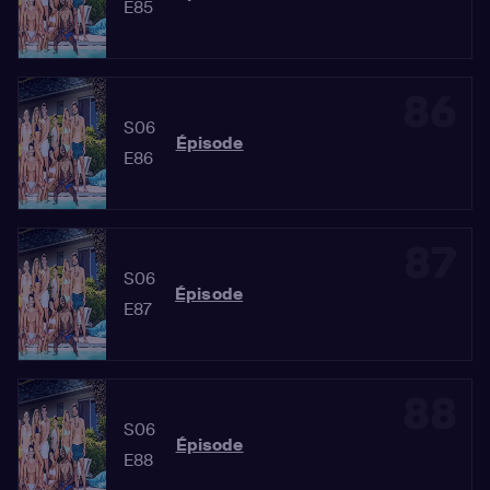
E85
86
S06
Épisode
E86
87
S06
Épisode
E87
88
S06
Épisode
E88