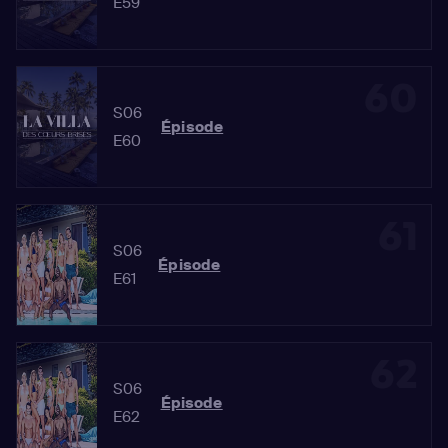
E59
60
S06
Épisode
E60
61
S06
Épisode
E61
62
S06
Épisode
E62