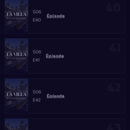
40
S06
Épisode
E40
41
S06
Épisode
E41
42
S06
Épisode
E42
43