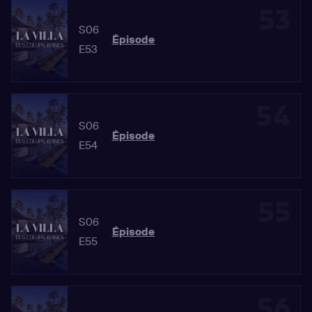
53
S06
Épisode
E53
54
S06
Épisode
E54
55
S06
Épisode
E55
56