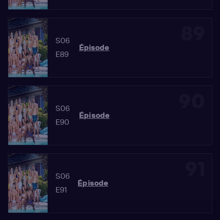
89
S06
Épisode
E89
90
S06
Épisode
E90
91
S06
Épisode
E91