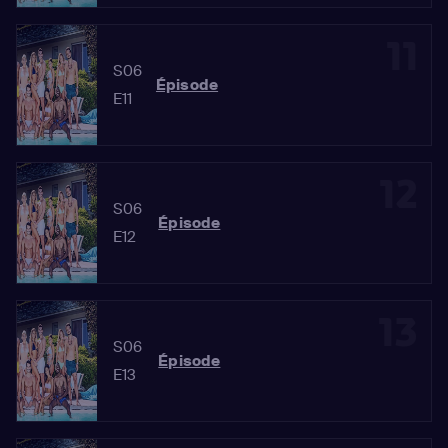
11
S06
Épisode
E11
12
S06
Épisode
E12
13
S06
Épisode
E13