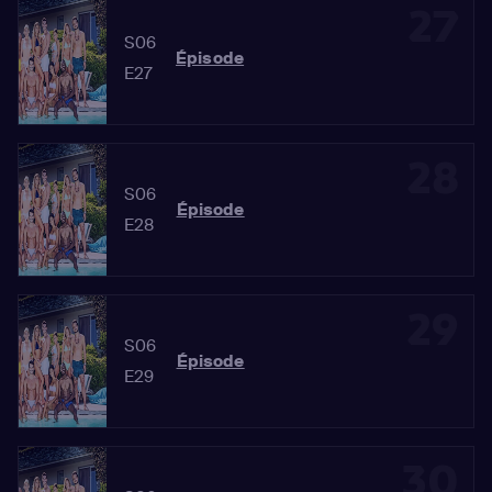
27
S06
Épisode
E27
28
S06
Épisode
E28
29
S06
Épisode
E29
30