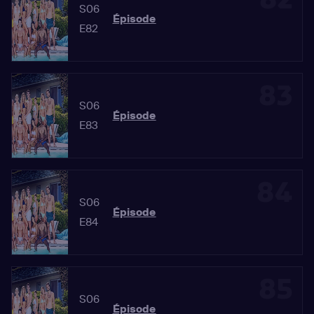
S06
Épisode
E82
83
S06
Épisode
E83
84
S06
Épisode
E84
85
S06
Épisode