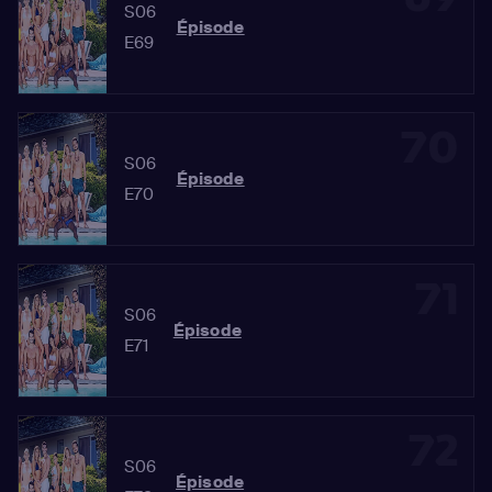
S06
Épisode
E69
70
S06
Épisode
E70
71
S06
Épisode
E71
72
S06
Épisode