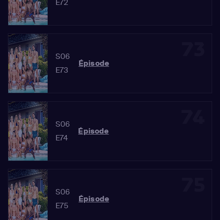
E72
73
S06
Épisode
E73
74
S06
Épisode
E74
75
S06
Épisode
E75