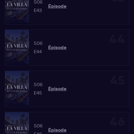
S06
Épisode
E43
44
S06
Épisode
E44
45
S06
Épisode
E45
46
S06
Épisode