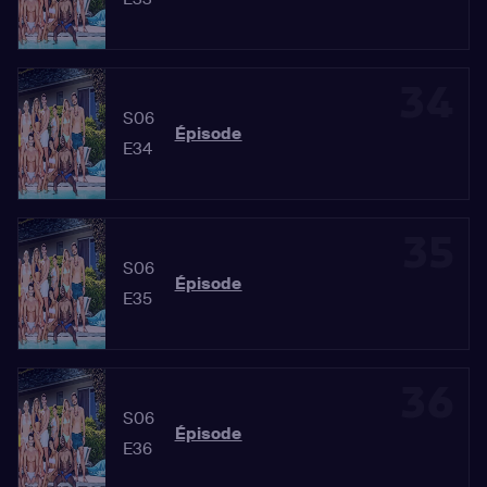
34
S06
Épisode
E34
35
S06
Épisode
E35
36
S06
Épisode
E36