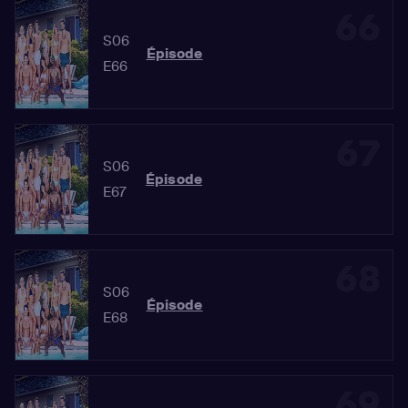
66
S06
Épisode
E66
67
S06
Épisode
E67
68
S06
Épisode
E68
69