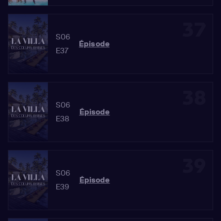
37
S06
Épisode
E37
38
S06
Épisode
E38
39
S06
Épisode
E39