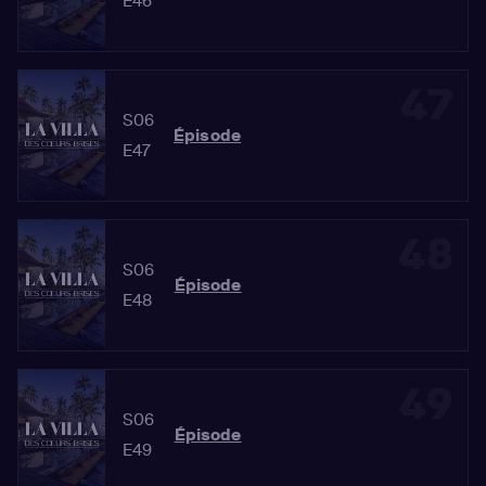
E46
47
S06
Épisode
E47
48
S06
Épisode
E48
49
S06
Épisode
E49