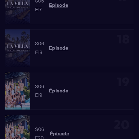
S06
Épisode
E17
18
S06
Épisode
E18
19
S06
Épisode
E19
20
S06
Épisode
E20