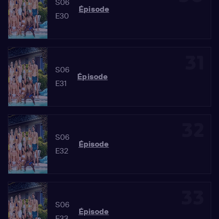
S06
Épisode
E30
31
S06
Épisode
E31
32
S06
Épisode
E32
33
S06
Épisode
E33