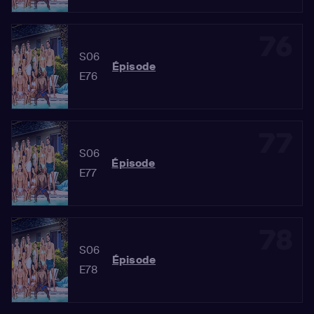
76
S06
Épisode
E76
77
S06
Épisode
E77
78
S06
Épisode
E78