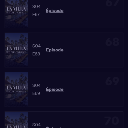
67
S04
Épisode
E67
68
S04
Épisode
E68
69
S04
Épisode
E69
70
S04