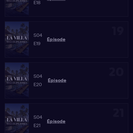
E18
19
S04
Épisode
E19
20
S04
Épisode
E20
21
S04
Épisode
E21