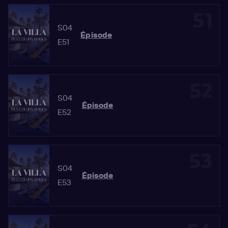
51
S04
Épisode
E51
52
S04
Épisode
E52
53
S04
Épisode
E53