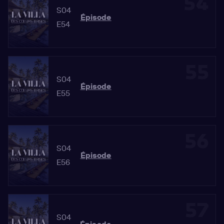
54
S04
Épisode
E54
55
S04
Épisode
E55
56
S04
Épisode
E56
57
S04