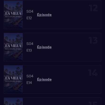
12
S04
Épisode
E12
13
S04
Épisode
E13
14
S04
Épisode
E14