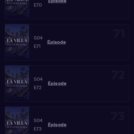
Épisode
E70
71
S04
Épisode
E71
72
S04
Épisode
E72
73
S04
Épisode
E73