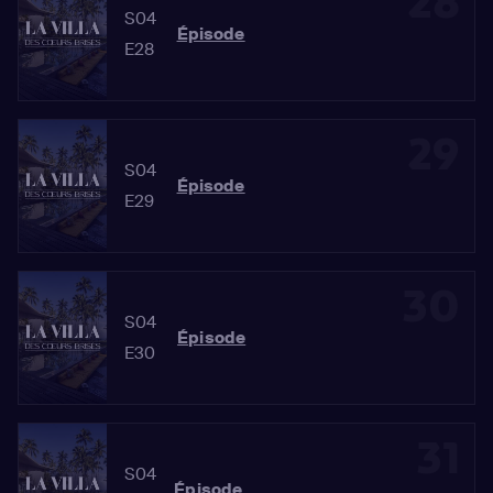
28
S04
Épisode
E28
29
S04
Épisode
E29
30
S04
Épisode
E30
31
S04
Épisode