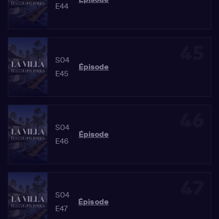
E44
45
S04
Épisode
E45
46
S04
Épisode
E46
47
S04
Épisode
E47