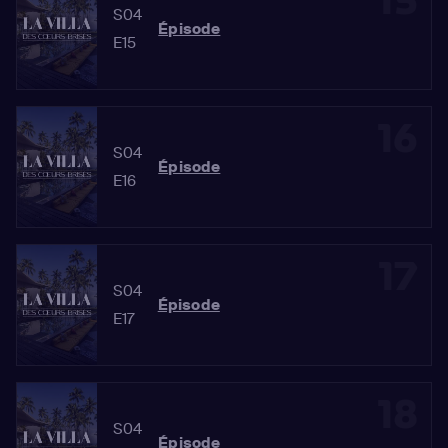
15
S04
Épisode
E15
16
S04
Épisode
E16
17
S04
Épisode
E17
18
S04
Épisode