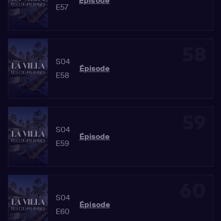
Épisode
E57
58
S04
Épisode
E58
59
S04
Épisode
E59
60
S04
Épisode
E60