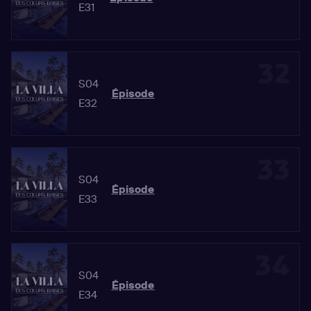
E31
32
S04
Épisode
E32
33
S04
Épisode
E33
34
S04
Épisode
E34