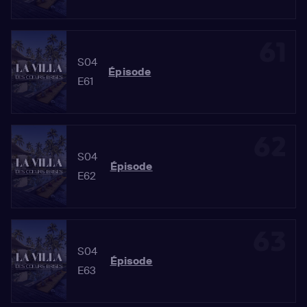
61
S04
Épisode
E61
62
S04
Épisode
E62
63
S04
Épisode
E63