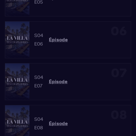
E05
06
S04
Épisode
E06
07
S04
Épisode
E07
08
S04
Épisode
E08