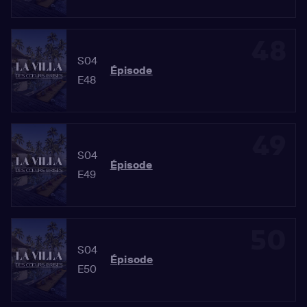
48
S04
Épisode
E48
49
S04
Épisode
E49
50
S04
Épisode
E50