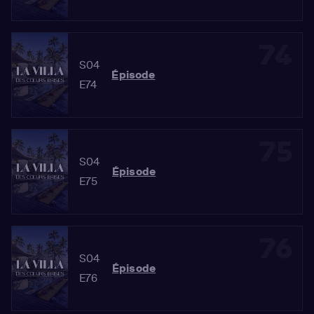
74
S04
Épisode
E74
75
S04
Épisode
E75
76
S04
Épisode
E76