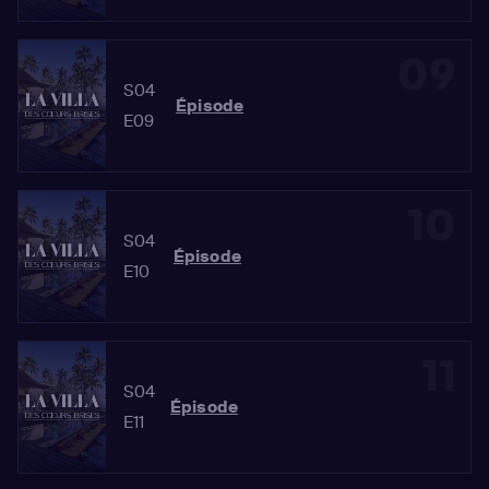
09
S04
Épisode
E09
10
S04
Épisode
E10
11
S04
Épisode
E11