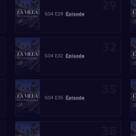
8
29
S04 E29
Épisode
1
32
S04 E32
Épisode
4
35
S04 E35
Épisode
7
38