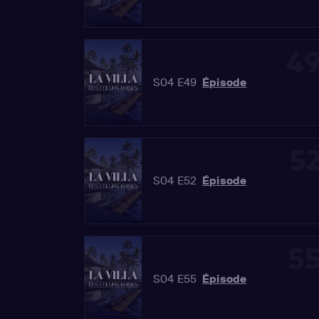
4
S04 E49
Épisode
5
S04 E52
Épisode
5
S04 E55
Épisode