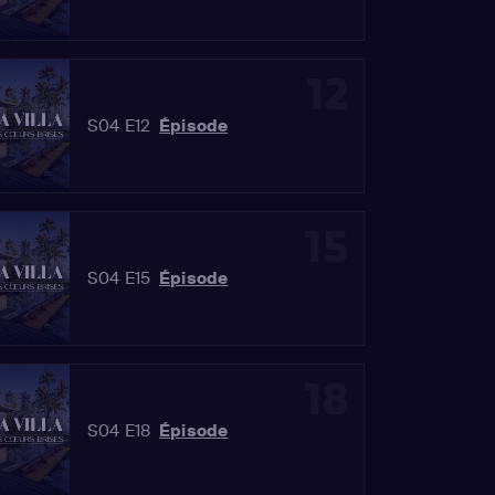
12
S04 E12
Épisode
15
S04 E15
Épisode
18
S04 E18
Épisode