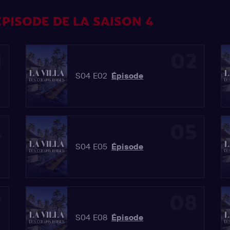
PISODE DE LA SAISON 4
1
02
S04 E02
Épisode
4
05
S04 E05
Épisode
7
08
S04 E08
Épisode