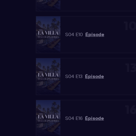
1
S04 E10
Épisode
1
S04 E13
Épisode
1
S04 E16
Épisode