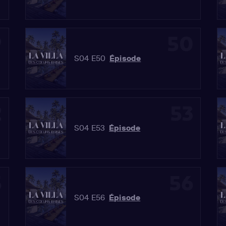
9
50
S04 E50
Épisode
2
53
S04 E53
Épisode
5
56
S04 E56
Épisode