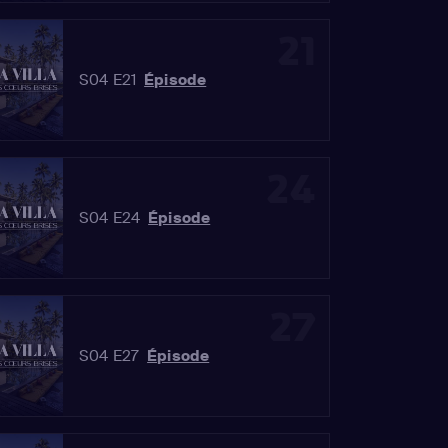
21
S04 E21
Épisode
24
S04 E24
Épisode
27
S04 E27
Épisode