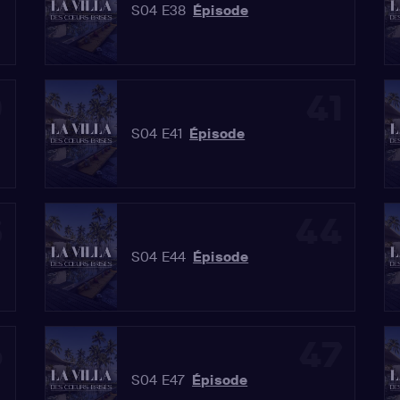
S04 E38
Épisode
0
41
S04 E41
Épisode
3
44
S04 E44
Épisode
6
47
S04 E47
Épisode