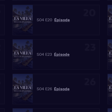
9
20
S04 E20
Épisode
2
23
S04 E23
Épisode
5
26
S04 E26
Épisode