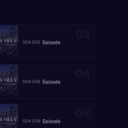
03
S04 E03
Épisode
06
S04 E06
Épisode
09
S04 E09
Épisode