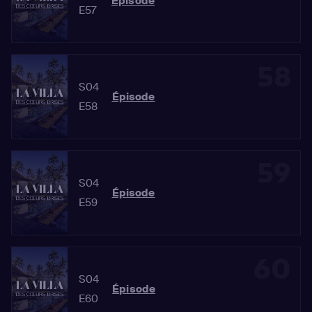
Épisode
E57
58
S04
Épisode
E58
59
S04
Épisode
E59
60
S04
Épisode
E60