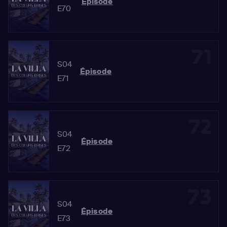
Épisode
E70
71
S04
Épisode
E71
72
S04
Épisode
E72
73
S04
Épisode
E73