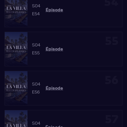
54
S04
Épisode
E54
55
S04
Épisode
E55
56
S04
Épisode
E56
57
S04