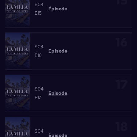
15
S04
Épisode
E15
16
S04
Épisode
E16
17
S04
Épisode
E17
18
S04
Épisode