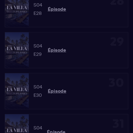
28
S04
Épisode
E28
29
S04
Épisode
E29
30
S04
Épisode
E30
31
S04
Épisode