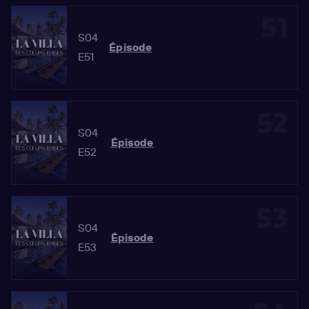
51
S04
Épisode
E51
52
S04
Épisode
E52
53
S04
Épisode
E53