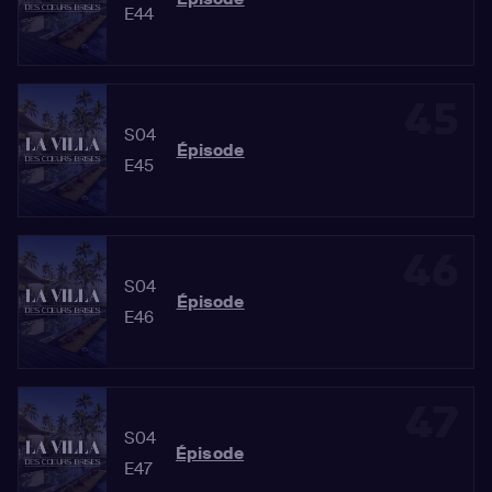
E44
45
S04
Épisode
E45
46
S04
Épisode
E46
47
S04
Épisode
E47