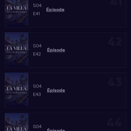
41
S04
Épisode
E41
42
S04
Épisode
E42
43
S04
Épisode
E43
44
S04
Épisode