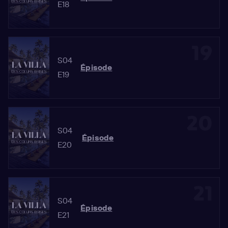
E18
19
S04
Épisode
E19
20
S04
Épisode
E20
21
S04
Épisode
E21