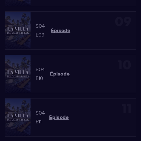
09
S04
Épisode
E09
10
S04
Épisode
E10
11
S04
Épisode
E11