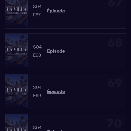
67
S04
Épisode
E67
68
S04
Épisode
E68
69
S04
Épisode
E69
70
S04