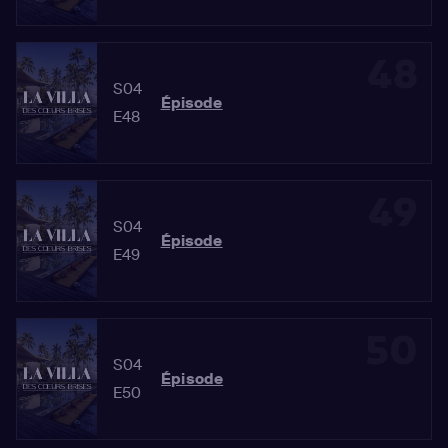
48
S04
Épisode
E48
49
S04
Épisode
E49
50
S04
Épisode
E50