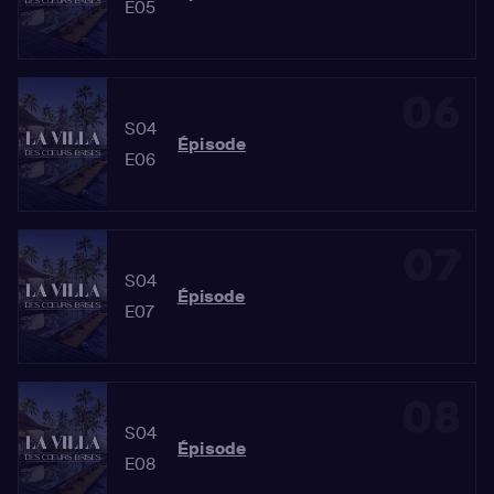
E05
06
S04
Épisode
E06
07
S04
Épisode
E07
08
S04
Épisode
E08