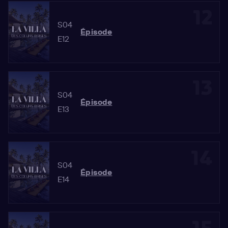
12
S04
Épisode
E12
13
S04
Épisode
E13
14
S04
Épisode
E14