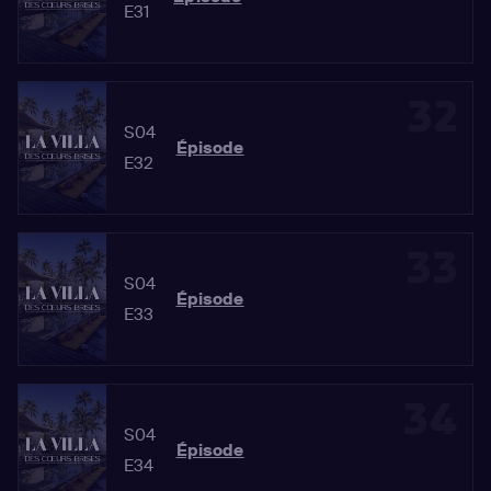
E31
32
S04
Épisode
E32
33
S04
Épisode
E33
34
S04
Épisode
E34