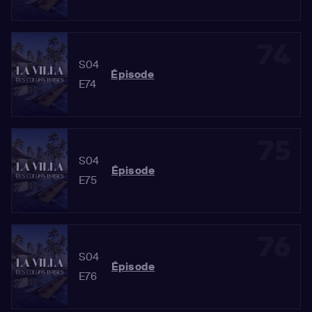
74
S04
Épisode
E74
75
S04
Épisode
E75
76
S04
Épisode
E76