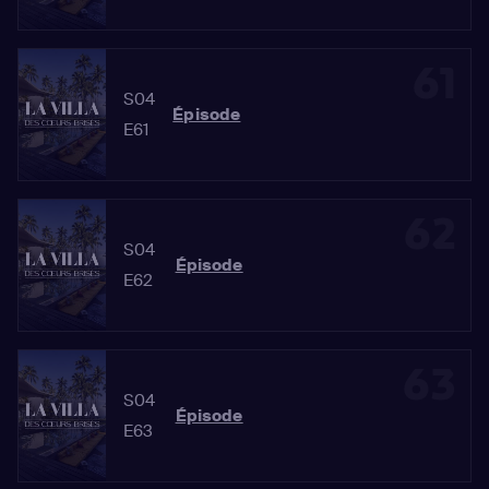
61
S04
Épisode
E61
62
S04
Épisode
E62
63
S04
Épisode
E63