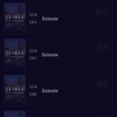
64
S04
Épisode
E64
65
S04
Épisode
E65
66
S04
Épisode
E66