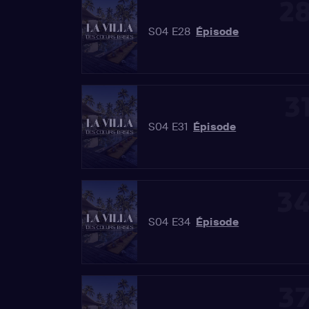
2
S04 E28
Épisode
3
S04 E31
Épisode
3
S04 E34
Épisode
3