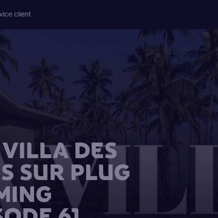
vice client
VILLA DES
S SUR PLUG
MING
SODE 61