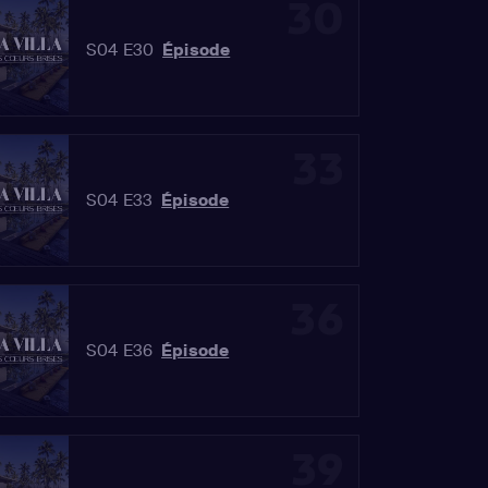
30
S04 E30
Épisode
33
S04 E33
Épisode
36
S04 E36
Épisode
39