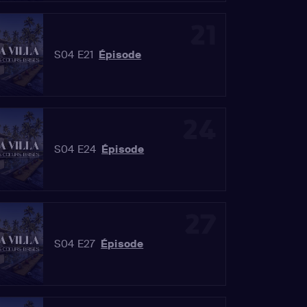
21
S04 E21
Épisode
24
S04 E24
Épisode
27
S04 E27
Épisode