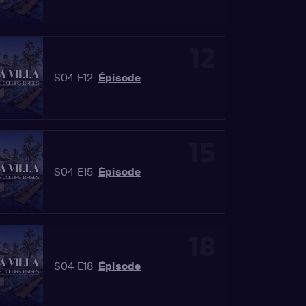
12
S04 E12
Épisode
15
S04 E15
Épisode
18
S04 E18
Épisode