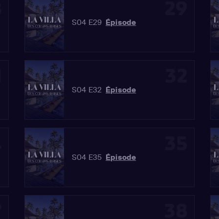
8
29
S04 E29
Épisode
1
32
S04 E32
Épisode
4
35
S04 E35
Épisode
7
38