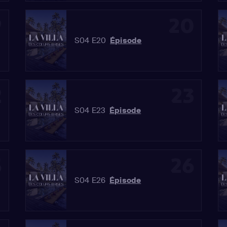
9
20
S04 E20
Épisode
2
23
S04 E23
Épisode
5
26
S04 E26
Épisode