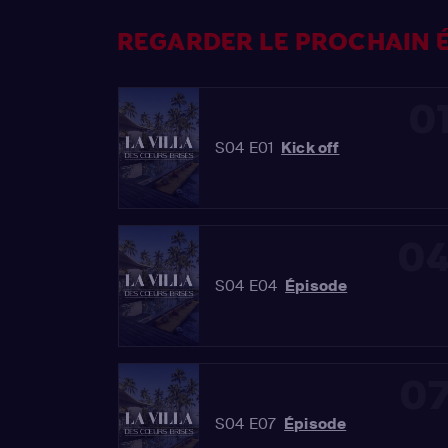
REGARDER LE PROCHAIN É
0
S04 E01
Kick off
0
S04 E04
Épisode
0
S04 E07
Épisode