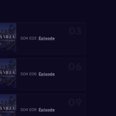
03
S04 E03
Épisode
06
S04 E06
Épisode
09
S04 E09
Épisode