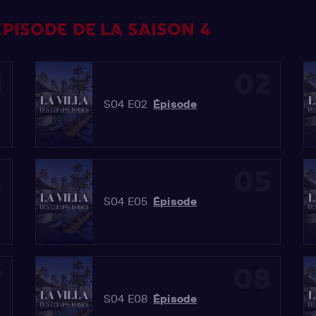
PISODE DE LA SAISON 4
1
02
S04 E02
Épisode
4
05
S04 E05
Épisode
7
08
S04 E08
Épisode