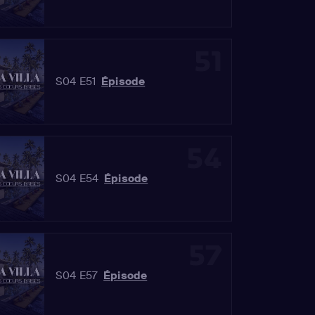
51
S04 E51
Épisode
54
S04 E54
Épisode
57
S04 E57
Épisode