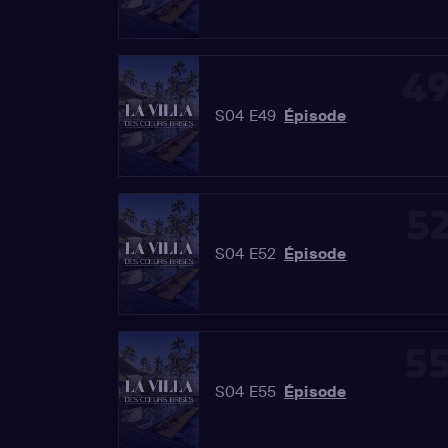
4
S04 E49
Épisode
5
S04 E52
Épisode
5
S04 E55
Épisode