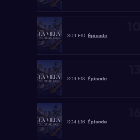
1
S04 E10
Épisode
1
S04 E13
Épisode
1
S04 E16
Épisode