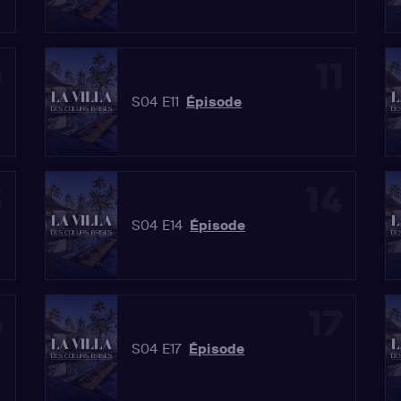
0
11
S04 E11
Épisode
3
14
S04 E14
Épisode
6
17
S04 E17
Épisode