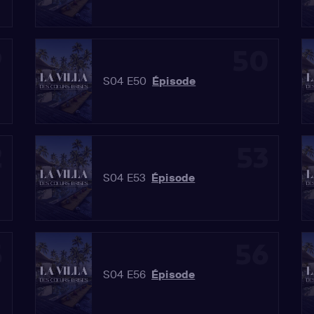
9
50
S04 E50
Épisode
2
53
S04 E53
Épisode
5
56
S04 E56
Épisode