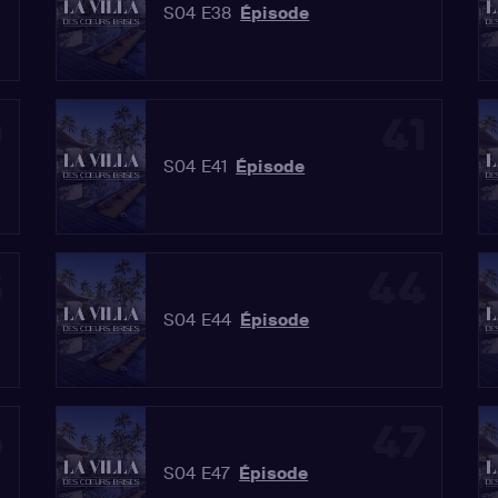
S04 E38
Épisode
0
41
S04 E41
Épisode
3
44
S04 E44
Épisode
6
47
S04 E47
Épisode