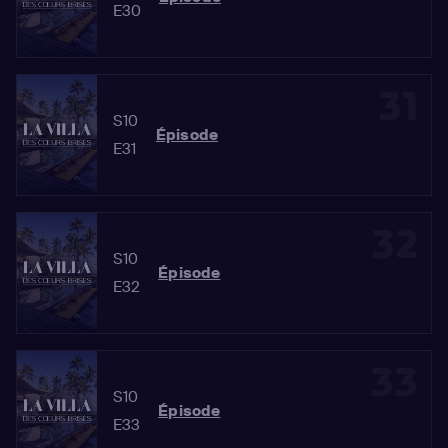
E30
31
S10
Épisode
E31
32
S10
Épisode
E32
33
S10
Épisode
E33