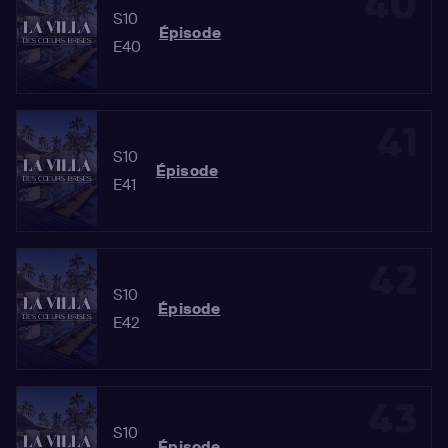
40
S10
Épisode
E40
41
S10
Épisode
E41
42
S10
Épisode
E42
43
S10
Épisode