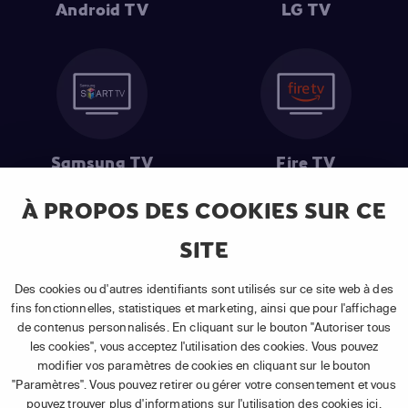
Android TV
LG TV
Samsung TV
Fire TV
À PROPOS DES COOKIES SUR CE
SITE
(1) Les 30 premiers jours sont gratuits
: Pour toute nouvelle
souscription à un abonnement APP TV Basic.
Des cookies ou d'autres identifiants sont utilisés sur ce site web à des
(2) Prix de l'abonnement
: TVA comprise, hors promotion, hors frais
fins fonctionnelles, statistiques et marketing, ainsi que pour l'affichage
uniques d'activation, hors frais de matériel et hors frais d'installation.
de contenus personnalisés. En cliquant sur le bouton "Autoriser tous
(3) Restart & Replay
:
Voir toutes les chaînes disposant de cette
les cookies", vous acceptez l'utilisation des cookies. Vous pouvez
fonctionnalité.
modifier vos paramètres de cookies en cliquant sur le bouton
"Paramètres". Vous pouvez retirer ou gérer votre consentement et vous
pouvez trouver plus d'informations sur l'utilisation des cookies
ici
.