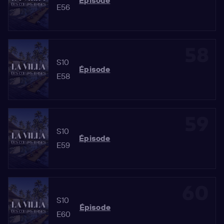
Épisode
E56
58
S10
Épisode
E58
59
S10
Épisode
E59
60
S10
Épisode
E60