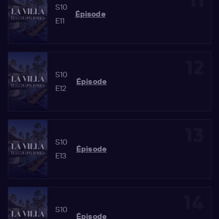
11
S10
Épisode
E11
12
S10
Épisode
E12
13
S10
Épisode
E13
14
S10
Épisode