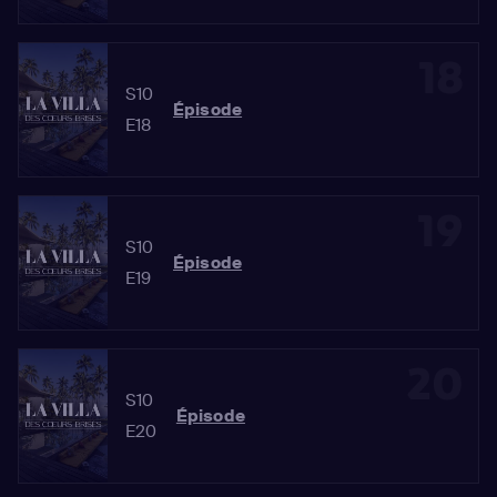
18
S10
Épisode
E18
19
S10
Épisode
E19
20
S10
Épisode
E20