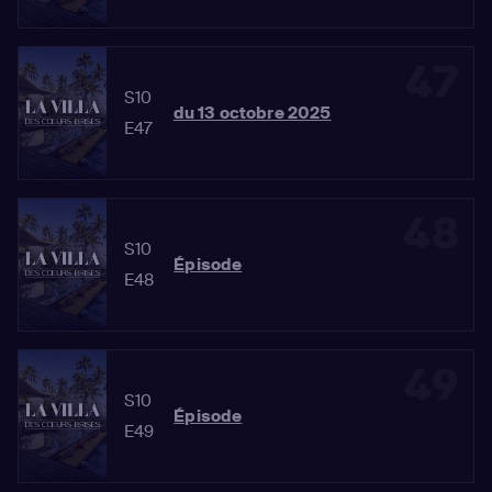
47
S10
du 13 octobre 2025
E47
48
S10
Épisode
E48
49
S10
Épisode
E49