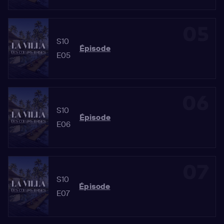
05
S10
Épisode
E05
06
S10
Épisode
E06
07
S10
Épisode
E07