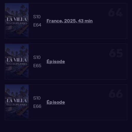
64
S10
France, 2025, 43 min
E64
65
S10
Épisode
E65
66
S10
Épisode
E66