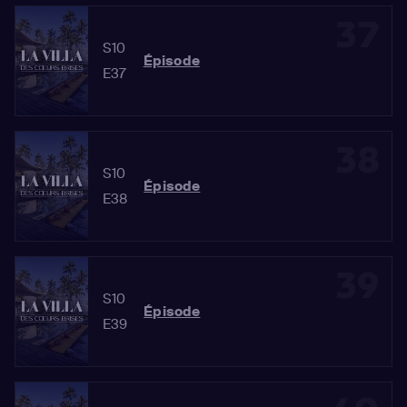
37
S10
Épisode
E37
38
S10
Épisode
E38
39
S10
Épisode
E39