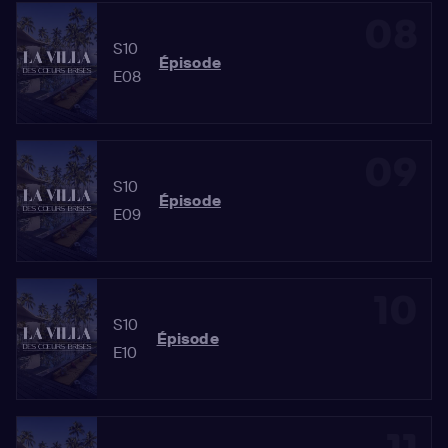
08
S10
Épisode
E08
09
S10
Épisode
E09
10
S10
Épisode
E10