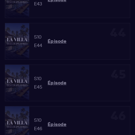
E43
44
S10
Épisode
E44
45
S10
Épisode
E45
46
S10
Épisode
E46