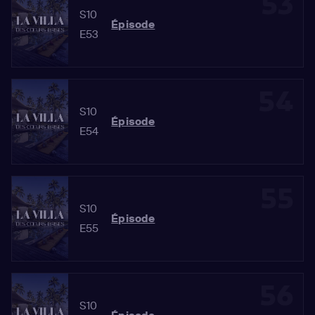
53
S10
Épisode
E53
54
S10
Épisode
E54
55
S10
Épisode
E55
56
S10