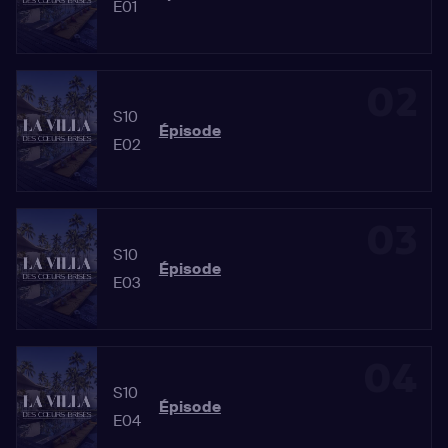
E01
02
S10
Épisode
E02
03
S10
Épisode
E03
04
S10
Épisode
E04