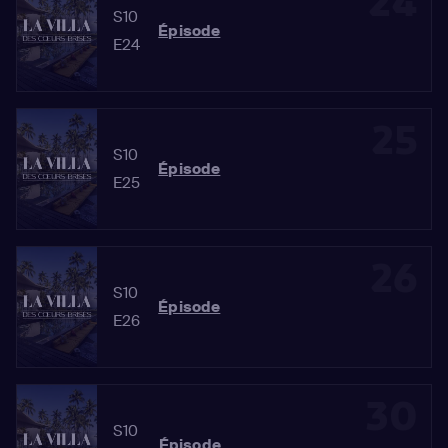
24
S10
Épisode
E24
25
S10
Épisode
E25
26
S10
Épisode
E26
30
S10
Épisode