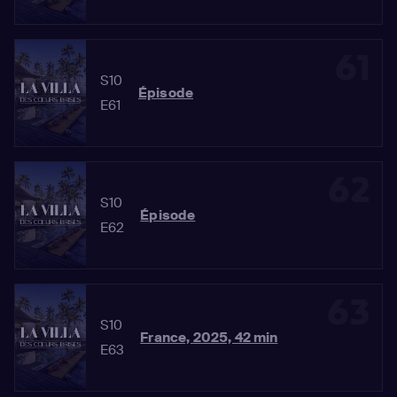
61
S10
Épisode
E61
62
S10
Épisode
E62
63
S10
France, 2025, 42 min
E63