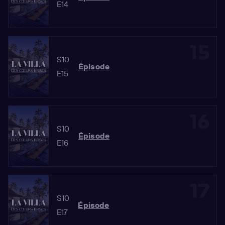
E14
15
S10
Épisode
E15
16
S10
Épisode
E16
17
S10
Épisode
E17