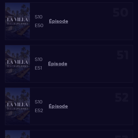
50
S10
Épisode
E50
51
S10
Épisode
E51
52
S10
Épisode
E52