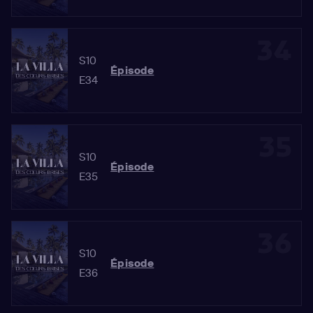
34
S10
Épisode
E34
35
S10
Épisode
E35
36
S10
Épisode
E36