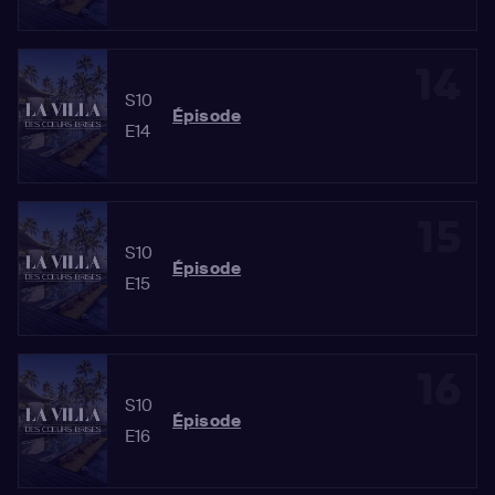
14
S10
Épisode
E14
15
S10
Épisode
E15
16
S10
Épisode
E16