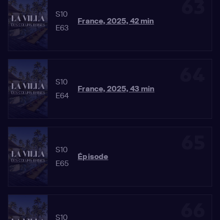
63
S10
France, 2025, 42 min
E63
64
S10
France, 2025, 43 min
E64
65
S10
Épisode
E65
66
S10