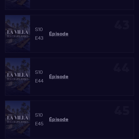
43
S10
Épisode
E43
44
S10
Épisode
E44
45
S10
Épisode
E45