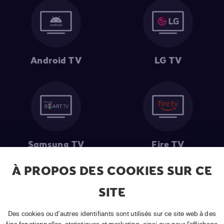
Android TV
LG TV
Samsung TV
Fire TV
À PROPOS DES COOKIES SUR CE
SITE
(1) Les 30 premiers jours sont gratuits
: Pour toute nouvelle
souscription à un abonnement APP TV Basic.
Des cookies ou d'autres identifiants sont utilisés sur ce site web à des
(2) Prix de l'abonnement
: TVA comprise, hors promotion, hors frais