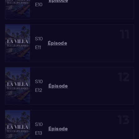
Épisode
E10
11
S10
Épisode
E11
12
S10
Épisode
E12
13
S10
Épisode
E13