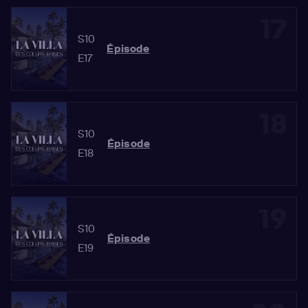
17
S10
Épisode
E17
18
S10
Épisode
E18
19
S10
Épisode
E19