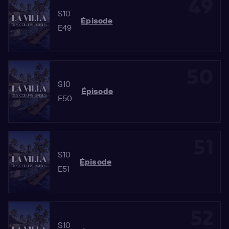
49
S10
Épisode
E49
50
S10
Épisode
E50
51
S10
Épisode
E51
52
S10