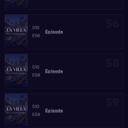
56
S10
Épisode
E56
58
S10
Épisode
E58
59
S10
Épisode
E59