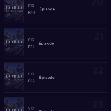
20
S10
Épisode
E20
21
S10
Épisode
E21
22
S10
Épisode
E22
23
S10