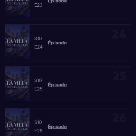
Épisode
E23
24
S10
Épisode
E24
25
S10
Épisode
E25
26
S10
Épisode
E26