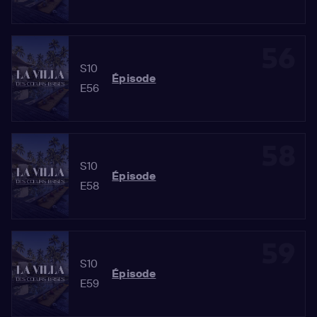
56
S10
Épisode
E56
58
S10
Épisode
E58
59
S10
Épisode
E59