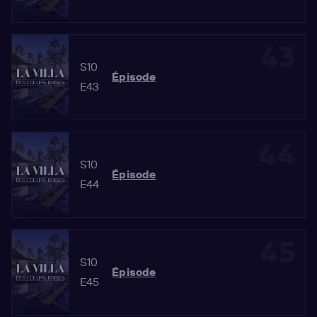
43
S10
Épisode
E43
44
S10
Épisode
E44
45
S10
Épisode
E45