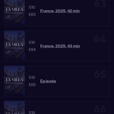
63
S10
France, 2025, 42 min
E63
64
S10
France, 2025, 43 min
E64
65
S10
Épisode
E65
66
S10