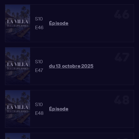
46
S10
Épisode
E46
47
S10
du 13 octobre 2025
E47
48
S10
Épisode
E48