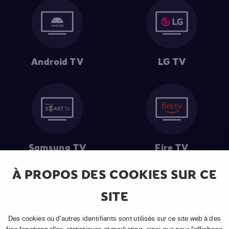
Android TV
LG TV
Samsung TV
Fire TV
À PROPOS DES COOKIES SUR CE
SITE
(1) Les 30 premiers jours sont gratuits
: Pour toute nouvelle
souscription à un abonnement APP TV Basic.
Des cookies ou d'autres identifiants sont utilisés sur ce site web à des
(2) Prix de l'abonnement
: TVA comprise, hors promotion, hors frais