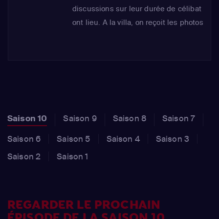
discussions sur leur durée de célibat
ont lieu. A la villa, on reçoit les photos
de Lisa-Marie et de Clarysse. Gabriel
voit Lisa-Marie seule avec un
homme. Il prend énormément sur lui
car il ne veut pas paraitre jaloux.
Soudain Lucie arrive et vient
chercher Emine pour réaliser son
Saison 10
Saison 9
Saison 8
Saison 7
coaching. Maissane est stressée car
elle a peur qu'il s'enferme dans le
Saison 6
Saison 5
Saison 4
Saison 3
silence.
Saison 2
Saison 1
REGARDER LE PROCHAIN
ÉPISODE DE LA SAISON 10