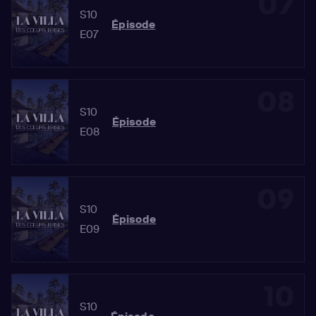
07
S10
Épisode
E07
08
S10
Épisode
E08
09
S10
Épisode
E09
10
S10