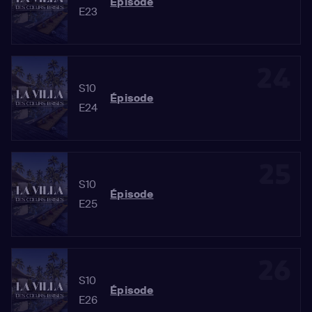
Épisode
E23
24
S10
Épisode
E24
25
S10
Épisode
E25
26
S10
Épisode
E26