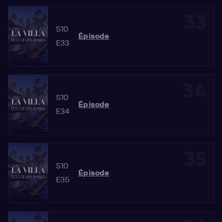
33
S10
Épisode
E33
34
S10
Épisode
E34
35
S10
Épisode
E35