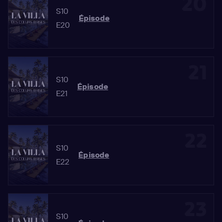
20
S10
Épisode
E20
21
S10
Épisode
E21
22
S10
Épisode
E22
23
S10