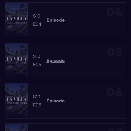
04
S10
Épisode
E04
05
S10
Épisode
E05
06
S10
Épisode
E06