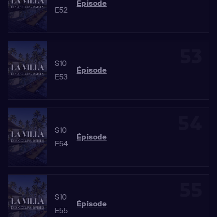
Épisode
E52
53
S10
Épisode
E53
54
S10
Épisode
E54
55
S10
Épisode
E55