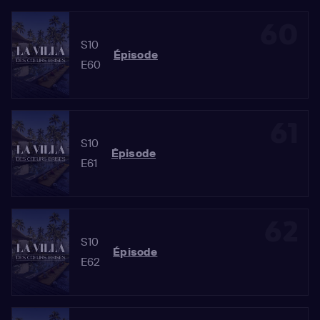
60
S10
Épisode
E60
61
S10
Épisode
E61
62
S10
Épisode
E62