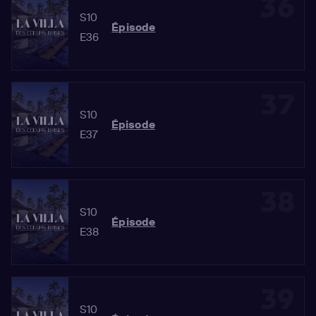
36
S10
Épisode
E36
37
S10
Épisode
E37
38
S10
Épisode
E38
39
S10