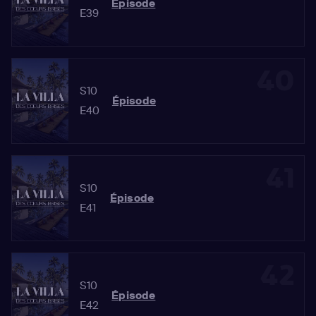
Épisode
E39
40
S10
Épisode
E40
41
S10
Épisode
E41
42
S10
Épisode
E42