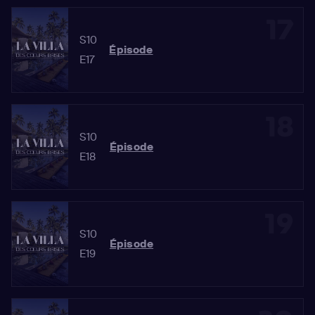
17
S10
Épisode
E17
18
S10
Épisode
E18
19
S10
Épisode
E19