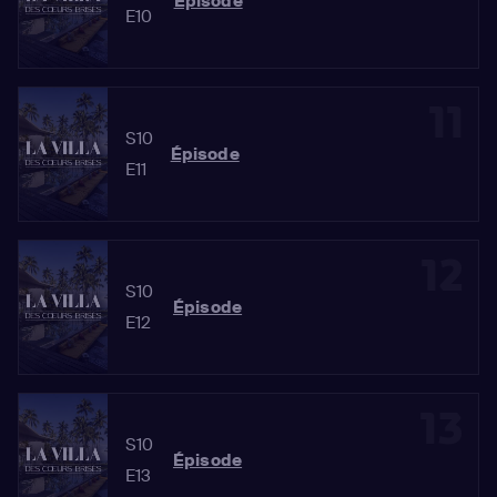
Épisode
E10
11
S10
Épisode
E11
12
S10
Épisode
E12
13
S10
Épisode
E13