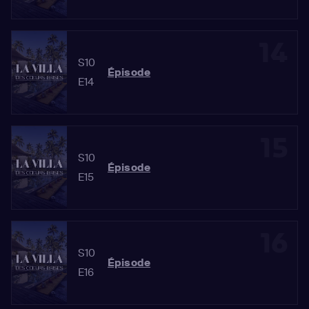
14
S10
Épisode
E14
15
S10
Épisode
E15
16
S10
Épisode
E16