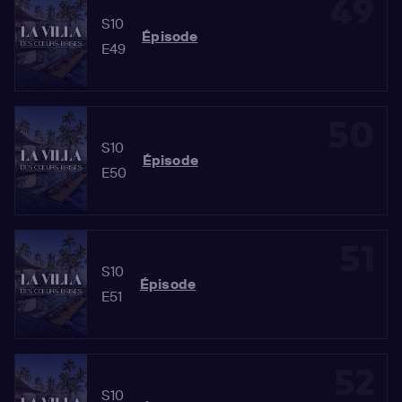
49
S10
Épisode
E49
50
S10
Épisode
E50
51
S10
Épisode
E51
52
S10