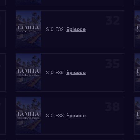
1
32
S10 E32
Épisode
4
35
S10 E35
Épisode
7
38
S10 E38
Épisode