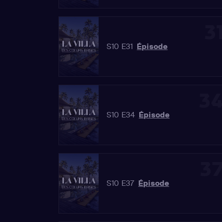
3
S10 E31
Épisode
3
S10 E34
Épisode
3
S10 E37
Épisode