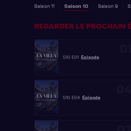
Saison 11
Saison 10
Saison 9
S
REGARDER LE PROCHAIN É
0
S10 E01
Épisode
0
S10 E04
Épisode
0