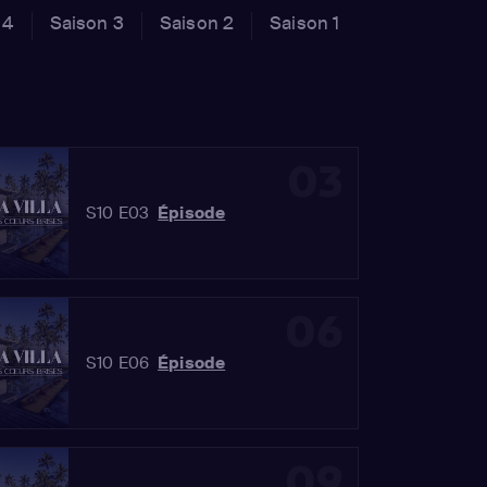
 4
Saison 3
Saison 2
Saison 1
03
S10 E03
Épisode
06
S10 E06
Épisode
09