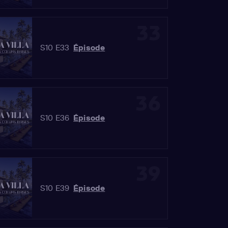
33
S10 E33
Épisode
36
S10 E36
Épisode
39
S10 E39
Épisode