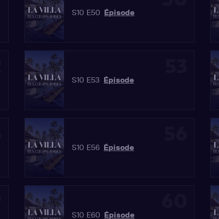
S10 E50
Épisode
2
53
S10 E53
Épisode
5
56
S10 E56
Épisode
9
60
S10 E60
Épisode