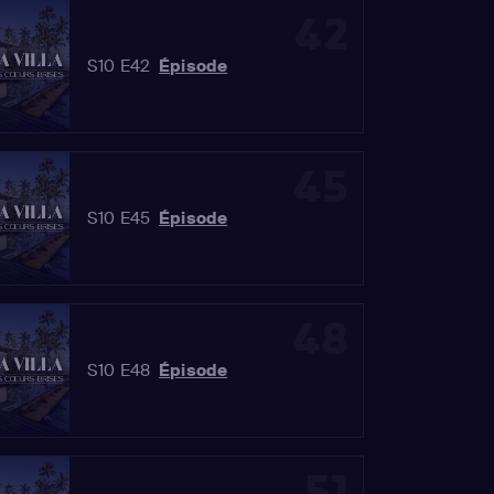
42
S10 E42
Épisode
45
S10 E45
Épisode
48
S10 E48
Épisode
51