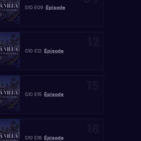
S10 E09
Épisode
12
S10 E12
Épisode
15
S10 E15
Épisode
18
S10 E18
Épisode