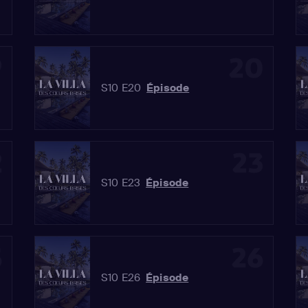
9
20
S10 E20
Épisode
2
23
S10 E23
Épisode
5
26
S10 E26
Épisode