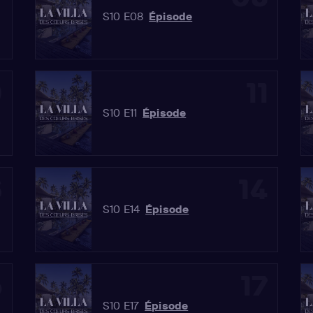
S10 E08
Épisode
0
11
S10 E11
Épisode
3
14
S10 E14
Épisode
6
17
S10 E17
Épisode