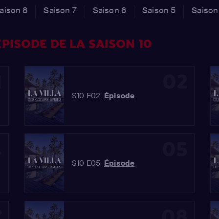
aison 8
Saison 7
Saison 6
Saison 5
Saison
PISODE DE LA SAISON 10
1
02
S10 E02
Épisode
4
05
S10 E05
Épisode
7
08