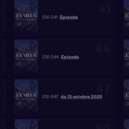
0
41
S10 E41
Épisode
3
44
S10 E44
Épisode
6
47
S10 E47
du 13 octobre 2025
9
50