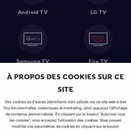
Android TV
LG TV
Samsung TV
Fire TV
À PROPOS DES COOKIES SUR CE
SITE
(1) Les 30 premiers jours sont gratuits
: Pour toute nouvelle
souscription à un abonnement APP TV Basic.
Des cookies ou d'autres identifiants sont utilisés sur ce site web à des
(2) Prix de l'abonnement
: TVA comprise, hors promotion, hors frais
fins fonctionnelles, statistiques et marketing, ainsi que pour l'affichage
uniques d'activation, hors frais de matériel et hors frais d'installation.
de contenus personnalisés. En cliquant sur le bouton "Autoriser tous
(3) Restart & Replay
:
Voir toutes les chaînes disposant de cette
les cookies", vous acceptez l'utilisation des cookies. Vous pouvez
fonctionnalité.
modifier vos paramètres de cookies en cliquant sur le bouton