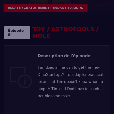
ESSAYER GRATUITEMENT PENDANT 30 JOURS
TOY / ASTROFOOLS /
Épisode
MOLE
9:
Description de l'épisode:
Tim does all he can to get the new
DinoStar toy. // It's a day for practical
jokes, but Tim doesn't know when to
stop. // Tim and Dad have to catch a
troublesome mole.