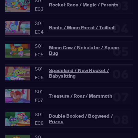
S01
03
Rocket Race / Magic / Parents
E03
S01
04
Boots / Moon Parrot / Tailball
E04
S01
05
Moon Cow / Nebulator / Space
Bug
E05
S01
06
Spaceland / New Rocket /
Babysitting
E06
S01
07
Treasure / Roar / Mammoth
E07
S01
08
Double Booked / Bogweed /
Prizes
E08
S01