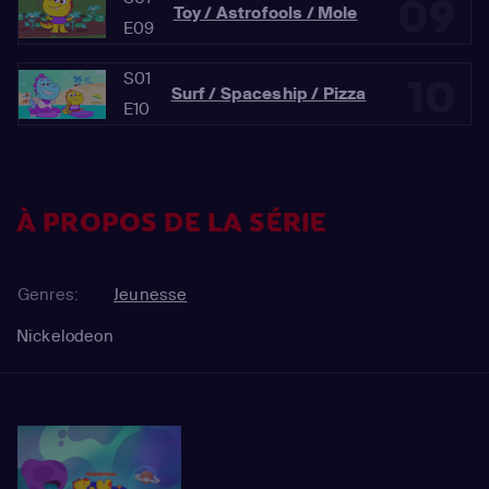
09
Toy / Astrofools / Mole
E09
S01
10
Surf / Spaceship / Pizza
E10
À PROPOS DE LA SÉRIE
Genres:
Jeunesse
Nickelodeon