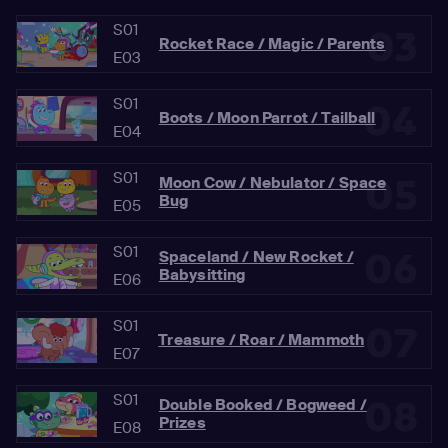
S01
03
Rocket Race / Magic / Parents
E03
S01
04
Boots / Moon Parrot / Tailball
E04
S01
05
Moon Cow / Nebulator / Space
Bug
E05
S01
06
Spaceland / New Rocket /
Babysitting
E06
S01
07
Treasure / Roar / Mammoth
E07
S01
08
Double Booked / Bogweed /
Prizes
E08