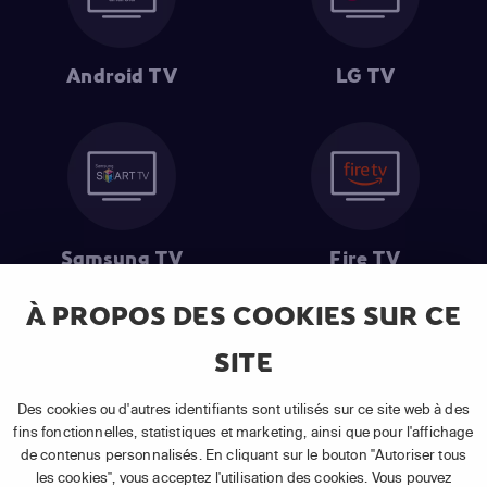
Android TV
LG TV
Samsung TV
Fire TV
À PROPOS DES COOKIES SUR CE
SITE
(1) Les 30 premiers jours sont gratuits
: Pour toute nouvelle
souscription à un abonnement APP TV Basic.
Des cookies ou d'autres identifiants sont utilisés sur ce site web à des
(2) Prix de l'abonnement
: TVA comprise, hors promotion, hors frais
fins fonctionnelles, statistiques et marketing, ainsi que pour l'affichage
uniques d'activation, hors frais de matériel et hors frais d'installation.
de contenus personnalisés. En cliquant sur le bouton "Autoriser tous
(3) Restart & Replay
:
Voir toutes les chaînes disposant de cette
les cookies", vous acceptez l'utilisation des cookies. Vous pouvez