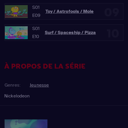
S01
09
Toy / Astrofools / Mole
E09
S01
10
Surf / Spaceship / Pizza
E10
À PROPOS DE LA SÉRIE
Genres:
Jeunesse
Nickelodeon