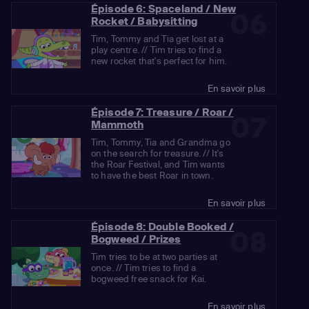
Épisode 6: Spaceland / New
06
Rocket / Babysitting
Tim, Tommy and Tia get lost at a
play centre. // Tim tries to find a
new rocket that's perfect for him.
En savoir plus
Épisode 7: Treasure / Roar /
07
Mammoth
Tim, Tommy, Tia and Grandma go
on the search for treasure. // It's
the Roar Festival, and Tim wants
to have the best Roar in town.
En savoir plus
Épisode 8: Double Booked /
08
Bogweed / Prizes
Tim tries to be at two parties at
once. // Tim tries to find a
bogweed free snack for Kai.
En savoir plus