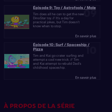
Épisode 9: Toy / Astrofools / Mole
09
Tim does all he can to get the new
DinoStar toy. // It's a day for
practical jokes, but Tim doesn't
know when to stop.
En savoir plus
Épisode 10: Surf / Spaceship /
10
Pizza
Tim and Kai go crater surfing and
attempt a cool new trick. // Tim
and Kai attempt to rebuild Dad's
childhood spaceship.
En savoir plus
À PROPOS DE LA SÉRIE