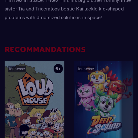
Tim Rex in Space: T-Rex Tim, his big brother Tommy, little
sister Tia and Triceratops bestie Kai tackle kid-shaped
problems with dino-sized solutions in space!
RECOMMANDATIONS
6+
Jeunesse
Jeunesse