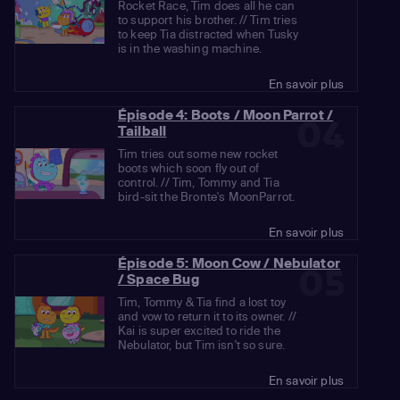
Rocket Race, Tim does all he can
to support his brother. // Tim tries
to keep Tia distracted when Tusky
is in the washing machine.
En savoir plus
Épisode 4: Boots / Moon Parrot /
04
Tailball
Tim tries out some new rocket
boots which soon fly out of
control. // Tim, Tommy and Tia
bird-sit the Bronte's MoonParrot.
En savoir plus
Épisode 5: Moon Cow / Nebulator
05
/ Space Bug
Tim, Tommy & Tia find a lost toy
and vow to return it to its owner. //
Kai is super excited to ride the
Nebulator, but Tim isn't so sure.
En savoir plus