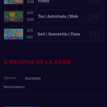
Prizes
E08
S01
09
Toy / Astrofools / Mole
E09
S01
10
Surf / Spaceship / Pizza
E10
À PROPOS DE LA SÉRIE
Genres:
Jeunesse
Nickelodeon