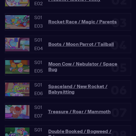
02
E02
S01
03
Rocket Race / Magic / Parents
E03
S01
04
Boots / Moon Parrot / Tailball
E04
S01
05
Moon Cow / Nebulator / Space
Bug
E05
S01
06
Spaceland / New Rocket /
Babysitting
E06
S01
07
Treasure / Roar / Mammoth
E07
S01
08
Double Booked / Bogweed /