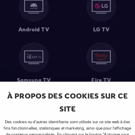
Android TV
LG TV
Samsung TV
Fire TV
À PROPOS DES COOKIES SUR CE
SITE
(1) Les 30 premiers jours sont gratuits
: Pour toute nouvelle
souscription à un abonnement APP TV Basic.
Des cookies ou d'autres identifiants sont utilisés sur ce site web à des
(2) Prix de l'abonnement
: TVA comprise, hors promotion, hors frais
fins fonctionnelles, statistiques et marketing, ainsi que pour l'affichage
uniques d'activation, hors frais de matériel et hors frais d'installation.
de contenus personnalisés. En cliquant sur le bouton "Autoriser tous