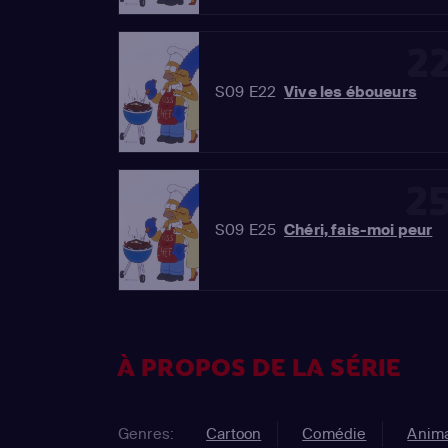
2
S09 E22
Vive les éboueurs
2
S09 E25
Chéri, fais-moi peur
À PROPOS DE LA SÉRIE
Genres:
Cartoon
Comédie
Anima