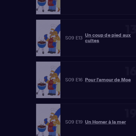
1
Un coup de pied aux
S09 E13
cultes
1
S09 E16
Pour l'amour de Moe
1
S09 E19
Un Homer à la mer