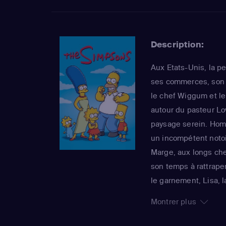
Description:
Aux Etats-Unis, la pe
ses commerces, son s
le chef Wiggum et l
autour du pasteur Lo
paysage serein. Homer
un incompétent notoi
Marge, aux longs chev
son temps à rattraper
le garnement, Lisa, 
grandit jamais, rend
Montrer plus
foyer. La série imper
sa 25e saison, est 