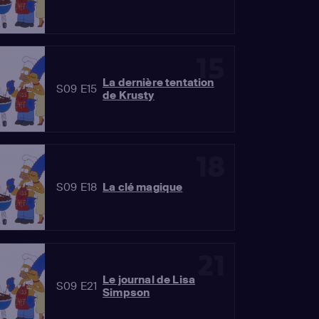
15
La dernière tentation
S09 E15
de Krusty
18
S09 E18
La clé magique
21
Le journal de Lisa
S09 E21
Simpson