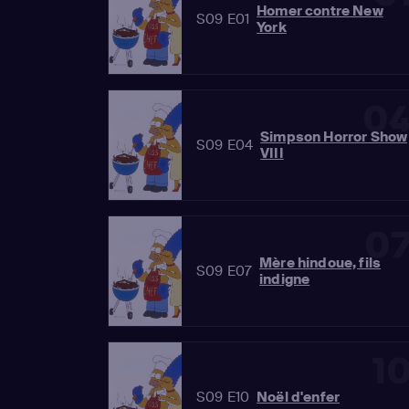
Homer contre New
S09 E01
York
0
Simpson Horror Show
S09 E04
VIII
0
Mère hindoue, fils
S09 E07
indigne
1
S09 E10
Noël d'enfer