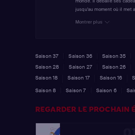
monde. Il déballe ses cade
jusqu'au moment où il met 
sapin en plastique. Tous les
Montrer plus
dissimule son forfait et in
disculper...
Saison 37
Saison 36
Saison 35
Saison 28
Saison 27
Saison 26
Saison 18
Saison 17
Saison 16
S
Saison 8
Saison 7
Saison 6
Sai
REGARDER LE PROCHAIN É
0