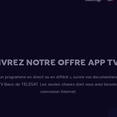
qualité.
Kearney Zzyzwicz 
Smith
(Lisa Simps
Azaria
(Moe Szysl
Houten / Comic 
/ Lawyer / Lifegu
/ voice)
,
Dan Cast
Simpson / Kodos
(Bart Simpson)
,
H
VREZ NOTRE OFFRE APP TV
Risotto / Kirk Va
Wiggum / Snake J
un programme en direct ou en différé
, suivre vos documentair
3
Maximilian von 
 TV Basic de TÉLÉSAT. Les seules choses dont vous avez besoin 
Castellaneta
(Ho
connexion Internet.
Barney Gumble /
Hans Moleman / 
Julie Kavner
(Mar
Bouvier / Selma 