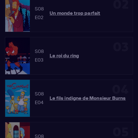
02
S08
Un monde trop parfait
E02
03
S08
Le roi du ring
E03
04
S08
Le fils indigne de Monsieur Burns
E04
05
S08