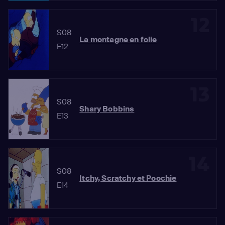
12
S08
La montagne en folie
E12
13
S08
Shary Bobbins
E13
14
S08
Itchy, Scratchy et Poochie
E14