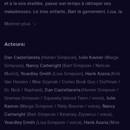
et à la voix éraillée, passe son temps à rattraper ses
maladresses. Le trois enfants, Bart le garnement, Lisa, la
surdouée et Maggie, le bébé qui ne grandit jamais,
Montrer plus
rendent joyeux et animé le quotidien de ce foyer. La série
impertinente de Matt Groening, qui a déjà fêté sa 25e
Acteurs:
saison, est régulièrement récompensée aux Emmy Awards
: un gage de qualité.
Dan Castellaneta
(Homer Simpson)
,
Julie Kavner
(Marge
Simpson)
,
Nancy Cartwright
(Bart Simpson / Nelson
Muntz)
,
Yeardley Smith
(Lisa Simpson)
,
Hank Azaria
(Kirk
Van Houten / Moe Szyslak / Comic Book Guy / Duffman /
Dr. Nick / Raphael)
,
Dan Castellaneta
(Homer Simpson /
Grampa Simpson / Squeaky Voiced Teen / voice)
,
Julie
Kavner
(Marge Simpson / Patty Bouvier / voice)
,
Nancy
Cartwright
(Bart Simpson / Kearney Zzyzwicz / voice)
,
Yeardley Smith
(Lisa Simpson / voice)
,
Hank Azaria
(Moe