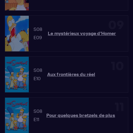
09
S08
Le mystérieux voyage d'Homer
E09
10
S08
Aux frontières du réel
E10
11
S08
Pour quelques bretzels de plus
E11