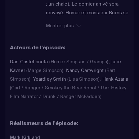
: un chalet. Le dernier arrivé sera
renvoyé. Homer et monsieur Burns se
retrouvent dans la même équipe, au
Montrer plus
grand dam de Smithers, qui espérait
pouvoir passer un moment seul avec
Acteurs de l'épisode:
son vénéré patron. Homer et Burns
sont les premiers à atteindre un
Dan Castellaneta
(Homer Simpson / Grampa)
,
Julie
chalet, qui se retrouve rapidement
Kavner
(Marge Simpson)
,
Nancy Cartwright
(Bart
enseveli par une avalanche.
Simpson)
,
Yeardley Smith
(Lisa Simpson)
,
Hank Azaria
Claustrophobes, ils commencent à
(Carl / Ranger / Smokey the Bear Robot / Park History
s'agresser mutuellement...
Film Narrator / Drunk / Ranger McFadden)
Réalisateurs de l'épisode:
Mark Kirkland