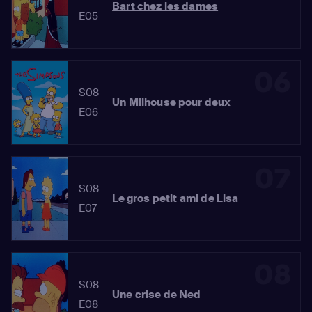
Bart chez les dames
E05
06
S08
Un Milhouse pour deux
E06
07
S08
Le gros petit ami de Lisa
E07
08
S08
Une crise de Ned
E08