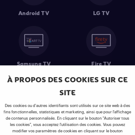
Android TV
LG TV
Samsung TV
Fire TV
À PROPOS DES COOKIES SUR CE
SITE
(1) Les 30 premiers jours sont gratuits
: Pour toute nouvelle
souscription à un abonnement APP TV Basic.
Des cookies ou d'autres identifiants sont utilisés sur ce site web à des
(2) Prix de l'abonnement
: TVA comprise, hors promotion, hors frais
fins fonctionnelles, statistiques et marketing, ainsi que pour l'affichage
uniques d'activation, hors frais de matériel et hors frais d'installation.
de contenus personnalisés. En cliquant sur le bouton "Autoriser tous
(3) Restart & Replay
:
Voir toutes les chaînes disposant de cette
les cookies", vous acceptez l'utilisation des cookies. Vous pouvez
fonctionnalité.
modifier vos paramètres de cookies en cliquant sur le bouton