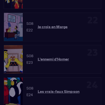
22
S08
Je crois en Marge
E22
23
S08
L'ennemi d'Homer
E23
24
S08
Les vrais-faux Simpson
E24