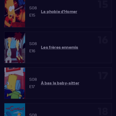
15
S08
La phobie d'Homer
E15
16
S08
Les frères ennemis
E16
17
S08
À bas la baby-sitter
E17
18
S08