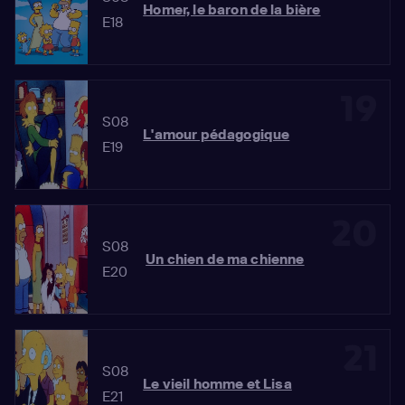
Homer, le baron de la bière
E18
19
S08
L'amour pédagogique
E19
20
S08
Un chien de ma chienne
E20
21
S08
Le vieil homme et Lisa
E21