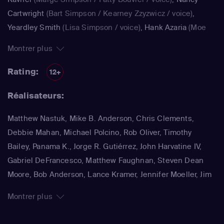
Cartwright
(Bart Simpson / Kearney Zzyzwicz / voice)
,
Yeardley Smith
(Lisa Simpson / voice)
,
Hank Azaria
(Moe
Szyslak / Kirk Van Houten / Comic Book Guy / Raphael /
Montrer plus
Lawyer / Lifeguard / Very Tall Man / voice)
,
Dan
Castellaneta
(Homer Simpson / Kodos)
,
Nancy Cartwright
Rating:
12+
(Bart Simpson)
,
Hank Azaria
(Luigi Risotto / Kirk Van
Réalisateurs:
Houten / Clancy Wiggum / Snake Jailbird / Maximilian von
Wonthelm)
,
Dan Castellaneta
(Homer Simpson / Barney
Matthew Nastuk, Mike B. Anderson, Chris Clements,
Gumble / Sideshow Mel / Hans Moleman / Mayor Quimby)
,
Debbie Mahan, Michael Polcino, Rob Oliver, Timothy
Julie Kavner
(Marge Simpson / Patty Bouvier / Selma
Bailey, Panama K., Jorge R. Gutiérrez, John Harvatine IV,
Bouvier)
,
Nancy Cartwright
(Bart Simpson / Ralph Wiggum
Gabriel DeFrancesco, Matthew Faughnan, Steven Dean
/ Nelson Muntz)
,
Hank Azaria
(Cletus Spuckler / Kirk Van
Moore, Bob Anderson, Lance Kramer, Jennifer Moeller, Jim
Houten / Clancy Wiggum / Gary Chalmers / Moe Szyslak /
Reardon, Wesley Archer, Mark Kirkland, Matthew Schofield
Comic Book Guy)
,
Dan Castellaneta
(Homer Simpson /
Montrer plus
Grampa Simpson / Barney Gumble / Krusty the Clown /
Sideshow Mel / Hans Moleman / Mayor Quimby)
,
Hank