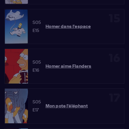
15
S05
Homer dans l'espace
E15
16
S05
Homer aime Flanders
E16
17
S05
Mon pote l'éléphant
E17