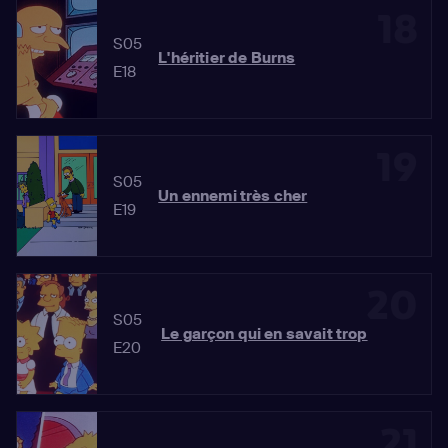
18
S05
L'héritier de Burns
E18
19
S05
Un ennemi très cher
E19
20
S05
Le garçon qui en savait trop
E20
21