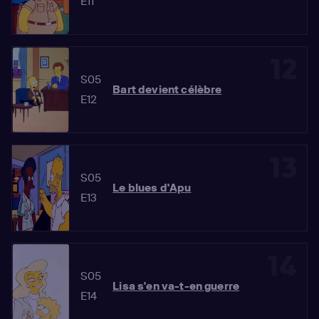
E11
12
S05
Bart devient célèbre
E12
13
S05
Le blues d'Apu
E13
14
S05
Lisa s'en va-t-en guerre
E14