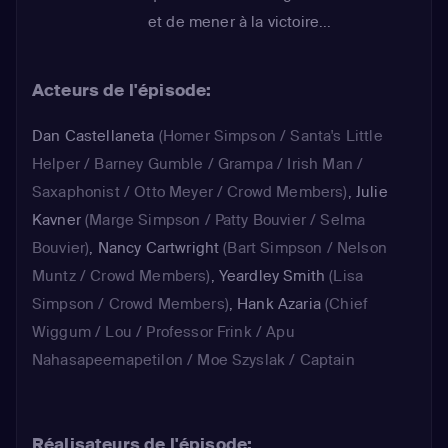
et de mener à la victoire...
Acteurs de l'épisode:
Dan Castellaneta
(Homer Simpson / Santa's Little
Helper / Barney Gumble / Grampa / Irish Man /
Saxaphonist / Otto Meyer / Crowd Members)
,
Julie
Kavner
(Marge Simpson / Patty Bouvier / Selma
Bouvier)
,
Nancy Cartwright
(Bart Simpson / Nelson
Muntz / Crowd Members)
,
Yeardley Smith
(Lisa
Simpson / Crowd Members)
,
Hank Azaria
(Chief
Wiggum / Lou / Professor Frink / Apu
Nahasapeemapetilon / Moe Szyslak / Captain
McCallister / Crowd Members)
Réalisateurs de l'épisode: