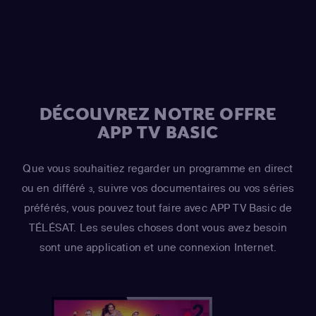
Azaria
(Moe Szyslak / Fake Cough Johnson / Raphael)
,
Hank Azaria
(Johnny Tightlips / Clancy Wiggum / Luigi
Risotto / Horatio McCallister / Comic Book Guy)
DÉCOUVREZ NOTRE OFFRE
APP TV BASIC
Que vous souhaitiez regarder un programme en direct
ou en différé
, suivre vos documentaires ou vos séries
3
préférés, vous pouvez tout faire avec APP TV Basic de
TÉLÉSAT. Les seules choses dont vous avez besoin
sont une application et une connexion Internet.