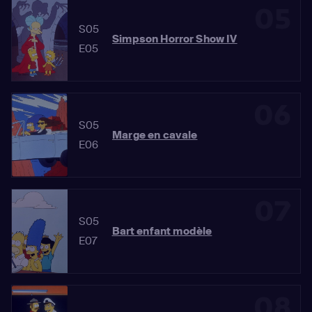
05
S05
Simpson Horror Show IV
E05
06
S05
Marge en cavale
E06
07
S05
Bart enfant modèle
E07
08