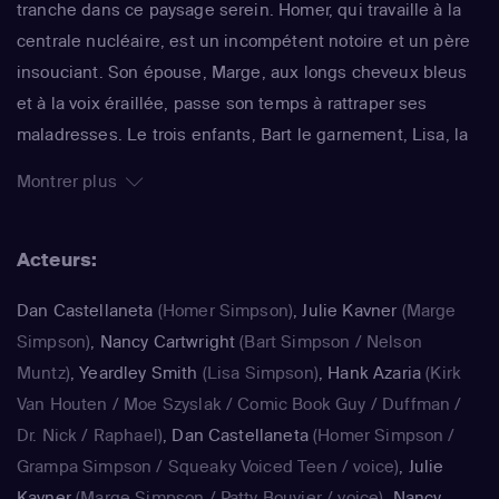
tranche dans ce paysage serein. Homer, qui travaille à la
centrale nucléaire, est un incompétent notoire et un père
insouciant. Son épouse, Marge, aux longs cheveux bleus
et à la voix éraillée, passe son temps à rattraper ses
maladresses. Le trois enfants, Bart le garnement, Lisa, la
surdouée et Maggie, le bébé qui ne grandit jamais,
Montrer plus
rendent joyeux et animé le quotidien de ce foyer. La série
impertinente de Matt Groening, qui a déjà fêté sa 25e
Acteurs:
saison, est régulièrement récompensée aux Emmy Awards
: un gage de qualité.
Dan Castellaneta
(Homer Simpson)
,
Julie Kavner
(Marge
Simpson)
,
Nancy Cartwright
(Bart Simpson / Nelson
Muntz)
,
Yeardley Smith
(Lisa Simpson)
,
Hank Azaria
(Kirk
Van Houten / Moe Szyslak / Comic Book Guy / Duffman /
Dr. Nick / Raphael)
,
Dan Castellaneta
(Homer Simpson /
Grampa Simpson / Squeaky Voiced Teen / voice)
,
Julie
Kavner
(Marge Simpson / Patty Bouvier / voice)
,
Nancy