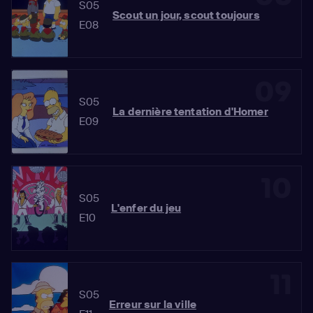
S05
Scout un jour, scout toujours
E08
09
S05
La dernière tentation d'Homer
E09
10
S05
L'enfer du jeu
E10
11
S05
Erreur sur la ville