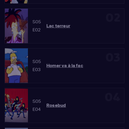
02
S05
Lac terreur
E02
03
S05
Homer va à la fac
E03
04
S05
Rosebud
E04