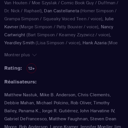
Van Houten / Moe Szyslak / Comic Book Guy / Duffman /
Dr. Nick / Raphael)
,
Dan Castellaneta
(Homer Simpson /
Grampa Simpson / Squeaky Voiced Teen / voice)
,
Julie
Kavner
(Marge Simpson / Patty Bouvier / voice)
,
Nancy
Cartwright
(Bart Simpson / Kearney Zzyzwicz / voice)
,
Yeardley Smith
(Lisa Simpson / voice)
,
Hank Azaria
(Moe
Szyslak / Kirk Van Houten / Comic Book Guy / Raphael /
Montrer plus
Lawyer / Lifeguard / Very Tall Man / voice)
,
Dan
Castellaneta
(Homer Simpson / Kodos)
,
Nancy Cartwright
Rating:
12+
(Bart Simpson)
,
Hank Azaria
(Luigi Risotto / Kirk Van
Réalisateurs:
Houten / Clancy Wiggum / Snake Jailbird / Maximilian von
Wonthelm)
,
Dan Castellaneta
(Homer Simpson / Barney
Matthew Nastuk, Mike B. Anderson, Chris Clements,
Gumble / Sideshow Mel / Hans Moleman / Mayor Quimby)
,
Debbie Mahan, Michael Polcino, Rob Oliver, Timothy
Julie Kavner
(Marge Simpson / Patty Bouvier / Selma
Bailey, Panama K., Jorge R. Gutiérrez, John Harvatine IV,
Bouvier)
,
Nancy Cartwright
(Bart Simpson / Ralph Wiggum
Gabriel DeFrancesco, Matthew Faughnan, Steven Dean
/ Nelson Muntz)
,
Hank Azaria
(Cletus Spuckler / Kirk Van
Moore, Bob Anderson, Lance Kramer, Jennifer Moeller, Jim