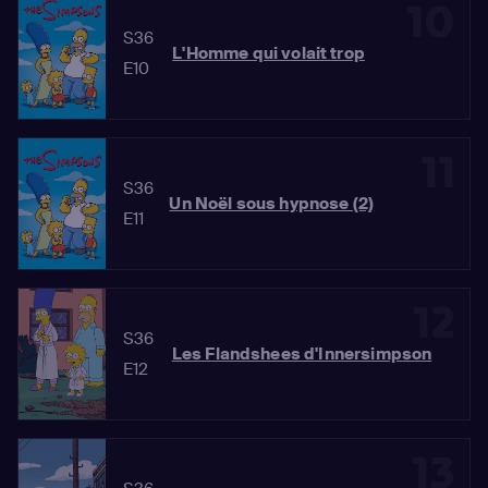
10
S36
L'Homme qui volait trop
E10
11
S36
Un Noël sous hypnose (2)
E11
12
S36
Les Flandshees d'Innersimpson
E12
13