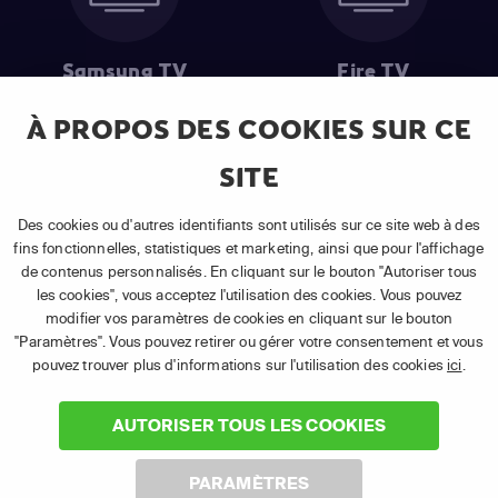
Samsung TV
Fire TV
À PROPOS DES COOKIES SUR CE
SITE
(1) Les 30 premiers jours sont gratuits
: Pour toute nouvelle
souscription à un abonnement APP TV Basic.
Des cookies ou d'autres identifiants sont utilisés sur ce site web à des
(2) Prix de l'abonnement
: TVA comprise, hors promotion, hors frais
fins fonctionnelles, statistiques et marketing, ainsi que pour l'affichage
uniques d'activation, hors frais de matériel et hors frais d'installation.
de contenus personnalisés. En cliquant sur le bouton "Autoriser tous
(3) Restart & Replay
:
Voir toutes les chaînes disposant de cette
les cookies", vous acceptez l'utilisation des cookies. Vous pouvez
fonctionnalité.
modifier vos paramètres de cookies en cliquant sur le bouton
"Paramètres". Vous pouvez retirer ou gérer votre consentement et vous
pouvez trouver plus d'informations sur l'utilisation des cookies
ici
.
AUTORISER TOUS LES COOKIES
©
2026 Canal+ Luxembourg S. à r.l. - Tous droits réservés.
PARAMÈTRES
TÉLÉSAT® est une marque utilisée sous licence par Canal+