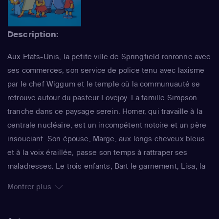
Description:
Aux Etats-Unis, la petite ville de Springfield ronronne avec
ses commerces, son service de police tenu avec laxisme
par le chef Wiggum et le temple où la communuauté se
retrouve autour du pasteur Lovejoy. La famille Simpson
tranche dans ce paysage serein. Homer, qui travaille à la
centrale nucléaire, est un incompétent notoire et un père
insouciant. Son épouse, Marge, aux longs cheveux bleus
et à la voix éraillée, passe son temps à rattraper ses
maladresses. Le trois enfants, Bart le garnement, Lisa, la
surdouée et Maggie, le bébé qui ne grandit jamais,
Montrer plus
rendent joyeux et animé le quotidien de ce foyer. La série
impertinente de Matt Groening, qui a déjà fêté sa 25e