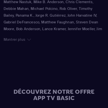
Matthew Nastuk, Mike B. Anderson, Chris Clements,
Gumble / Sideshow Mel / Hans Moleman / Mayor Quimby)
,
Debbie Mahan, Michael Polcino, Rob Oliver, Timothy
Julie Kavner
(Marge Simpson / Patty Bouvier / Selma
Bailey, Panama K., Jorge R. Gutiérrez, John Harvatine IV,
Bouvier)
,
Nancy Cartwright
(Bart Simpson / Ralph Wiggum
Gabriel DeFrancesco, Matthew Faughnan, Steven Dean
/ Nelson Muntz)
,
Hank Azaria
(Cletus Spuckler / Kirk Van
Moore, Bob Anderson, Lance Kramer, Jennifer Moeller, Jim
Houten / Clancy Wiggum / Gary Chalmers / Moe Szyslak /
Reardon, Wesley Archer, Mark Kirkland, Matthew Schofield
Comic Book Guy)
,
Dan Castellaneta
(Homer Simpson /
Montrer plus
Grampa Simpson / Barney Gumble / Krusty the Clown /
Sideshow Mel / Hans Moleman / Mayor Quimby)
,
Hank
Azaria
(Moe Szyslak / Fake Cough Johnson / Raphael)
,
Hank Azaria
(Johnny Tightlips / Clancy Wiggum / Luigi
Risotto / Horatio McCallister / Comic Book Guy)
DÉCOUVREZ NOTRE OFFRE
APP TV BASIC