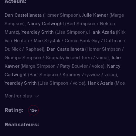
Acteurs:
saison, est régulièrement récompensée aux Emmy Awards
: un gage de qualité.
Dan Castellaneta
(Homer Simpson)
,
Julie Kavner
(Marge
Simpson)
,
Nancy Cartwright
(Bart Simpson / Nelson
Muntz)
,
Yeardley Smith
(Lisa Simpson)
,
Hank Azaria
(Kirk
Van Houten / Moe Szyslak / Comic Book Guy / Duffman /
Dr. Nick / Raphael)
,
Dan Castellaneta
(Homer Simpson /
Grampa Simpson / Squeaky Voiced Teen / voice)
,
Julie
Kavner
(Marge Simpson / Patty Bouvier / voice)
,
Nancy
Cartwright
(Bart Simpson / Kearney Zzyzwicz / voice)
,
Yeardley Smith
(Lisa Simpson / voice)
,
Hank Azaria
(Moe
Szyslak / Kirk Van Houten / Comic Book Guy / Raphael /
Montrer plus
Lawyer / Lifeguard / Very Tall Man / voice)
,
Dan
Castellaneta
(Homer Simpson / Kodos)
,
Nancy Cartwright
Rating:
12+
(Bart Simpson)
,
Hank Azaria
(Luigi Risotto / Kirk Van
Réalisateurs:
Houten / Clancy Wiggum / Snake Jailbird / Maximilian von
Wonthelm)
,
Dan Castellaneta
(Homer Simpson / Barney