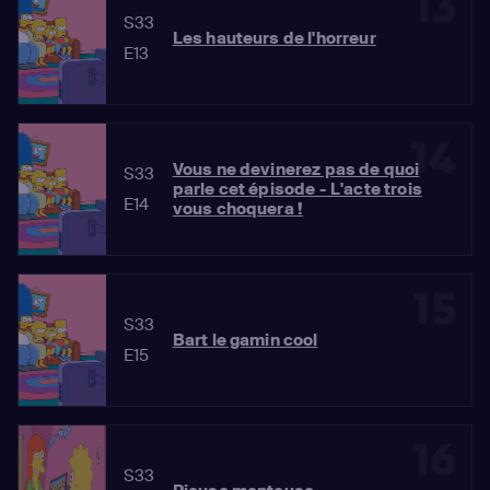
13
S33
Les hauteurs de l'horreur
E13
14
Vous ne devinerez pas de quoi
S33
parle cet épisode - L'acte trois
E14
vous choquera !
15
S33
Bart le gamin cool
E15
16
S33