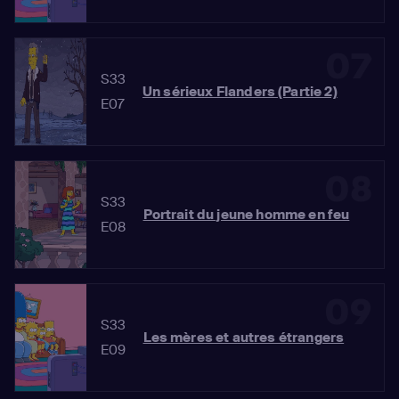
07
S33
Un sérieux Flanders (Partie 2)
E07
08
S33
Portrait du jeune homme en feu
E08
09
S33
Les mères et autres étrangers
E09