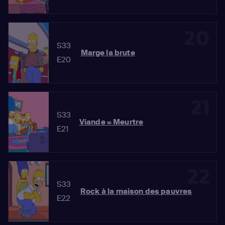
20
S33
Marge la brute
E20
21
S33
Viande = Meurtre
E21
22
S33
Rock à la maison des pauvres
E22