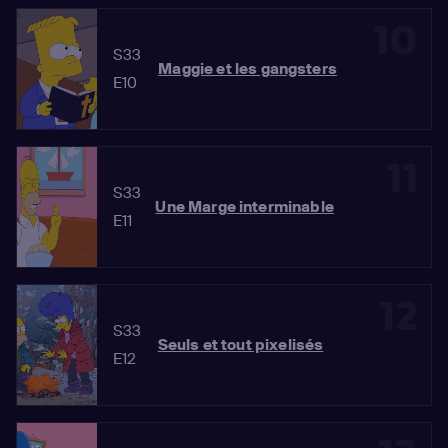
10
S33
Maggie et les gangsters
E10
11
S33
Une Marge interminable
E11
12
S33
Seuls et tout pixelisés
E12