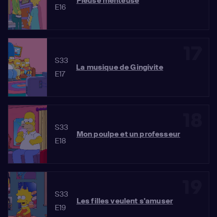
Pieuse menteuse
E16
17
S33
La musique de Gingivite
E17
18
S33
Mon poulpe et un professeur
E18
19
S33
Les filles veulent s'amuser
E19