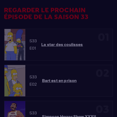
REGARDER LE PROCHAIN
ÉPISODE DE LA SAISON 33
01
S33
La star des coulisses
E01
02
S33
Bart est en prison
E02
03
S33
Simpson Horror Show XXXII