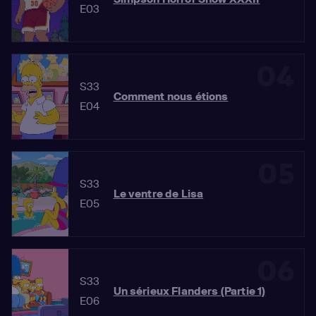
E03
04
S33
Comment nous étions
E04
05
S33
Le ventre de Lisa
E05
06
S33
Un sérieux Flanders (Partie 1)
E06