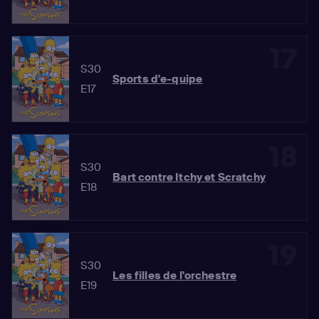
17
S30
Sports d'e-quipe
E17
18
S30
Bart contre Itchy et Scratchy
E18
19
S30
Les filles de l'orchestre
E19