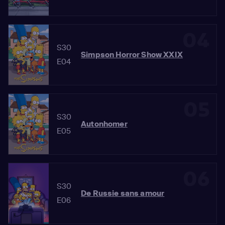
04
S30
Simpson Horror Show XXIX
E04
05
S30
Autonhomer
E05
06
S30
De Russie sans amour
E06