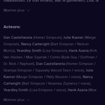
maladresses. Le trois enfants, Bart le garnement, Lisa, la
surdouée et Maggie, le bébé qui ne grandit jamais,
Montrer plus
rendent joyeux et animé le quotidien de ce foyer. La série
impertinente de Matt Groening, qui a déjà fêté sa 25e
Acteurs:
saison, est régulièrement récompensée aux Emmy Awards
: un gage de qualité.
Dan Castellaneta
(Homer Simpson)
,
Julie Kavner
(Marge
Simpson)
,
Nancy Cartwright
(Bart Simpson / Nelson
Muntz)
,
Yeardley Smith
(Lisa Simpson)
,
Hank Azaria
(Kirk
Van Houten / Moe Szyslak / Comic Book Guy / Duffman /
Dr. Nick / Raphael)
,
Dan Castellaneta
(Homer Simpson /
Grampa Simpson / Squeaky Voiced Teen / voice)
,
Julie
Kavner
(Marge Simpson / Patty Bouvier / voice)
,
Nancy
Cartwright
(Bart Simpson / Kearney Zzyzwicz / voice)
,
Yeardley Smith
(Lisa Simpson / voice)
,
Hank Azaria
(Moe
Szyslak / Kirk Van Houten / Comic Book Guy / Raphael /
Montrer plus
Lawyer / Lifeguard / Very Tall Man / voice)
,
Dan