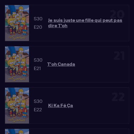
20
S30
Je suis juste une fille qui peut pas
dire T'oh
E20
21
S30
T'oh Canada
E21
22
S30
Ki Ka Fé Ça
E22