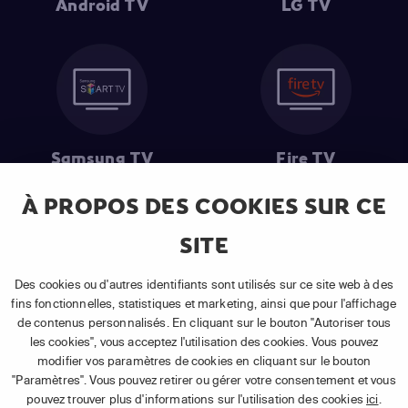
Android TV
LG TV
Samsung TV
Fire TV
À PROPOS DES COOKIES SUR CE
SITE
(1) Les 30 premiers jours sont gratuits
: Pour toute nouvelle
souscription à un abonnement APP TV Basic.
Des cookies ou d'autres identifiants sont utilisés sur ce site web à des
(2) Prix de l'abonnement
: TVA comprise, hors promotion, hors frais
fins fonctionnelles, statistiques et marketing, ainsi que pour l'affichage
uniques d'activation, hors frais de matériel et hors frais d'installation.
de contenus personnalisés. En cliquant sur le bouton "Autoriser tous
(3) Restart & Replay
:
Voir toutes les chaînes disposant de cette
les cookies", vous acceptez l'utilisation des cookies. Vous pouvez
fonctionnalité.
modifier vos paramètres de cookies en cliquant sur le bouton
"Paramètres". Vous pouvez retirer ou gérer votre consentement et vous
pouvez trouver plus d'informations sur l'utilisation des cookies
ici
.