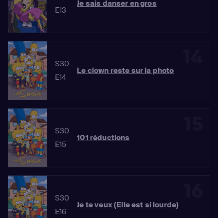
Je sais danser en gros
E13
14
S30
Le clown reste sur la photo
E14
15
S30
101 réductions
E15
16
S30
Je te veux (Elle est si lourde)
E16