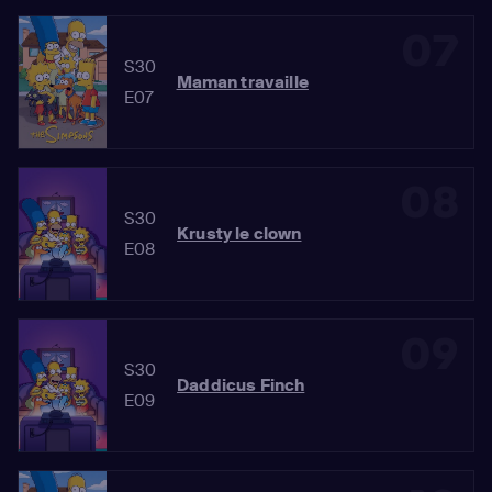
07
S30
Maman travaille
E07
08
S30
Krusty le clown
E08
09
S30
Daddicus Finch
E09