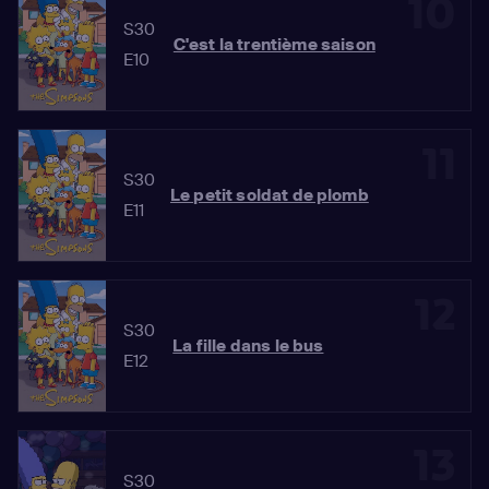
10
S30
C'est la trentième saison
E10
11
S30
Le petit soldat de plomb
E11
12
S30
La fille dans le bus
E12
13
S30