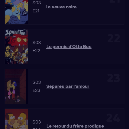
S03
La veuve noire
E21
22
S03
Le permis d'Otto Bus
E22
23
S03
Séparés par l'amour
E23
24
S03
Le retour du frère prodigue