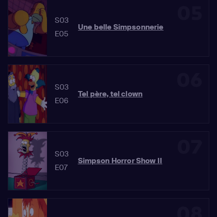
05
S03
Une belle Simpsonnerie
E05
06
S03
Tel père, tel clown
E06
07
S03
Simpson Horror Show II
E07
08