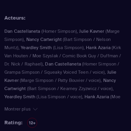
rendent joyeux et animé le quotidien de ce foyer. La série
impertinente de Matt Groening, qui a déjà fêté sa 25e
Acteurs:
saison, est régulièrement récompensée aux Emmy Awards
: un gage de qualité.
Dan Castellaneta
(Homer Simpson)
,
Julie Kavner
(Marge
Simpson)
,
Nancy Cartwright
(Bart Simpson / Nelson
Muntz)
,
Yeardley Smith
(Lisa Simpson)
,
Hank Azaria
(Kirk
Van Houten / Moe Szyslak / Comic Book Guy / Duffman /
Dr. Nick / Raphael)
,
Dan Castellaneta
(Homer Simpson /
Grampa Simpson / Squeaky Voiced Teen / voice)
,
Julie
Kavner
(Marge Simpson / Patty Bouvier / voice)
,
Nancy
Cartwright
(Bart Simpson / Kearney Zzyzwicz / voice)
,
Yeardley Smith
(Lisa Simpson / voice)
,
Hank Azaria
(Moe
Szyslak / Kirk Van Houten / Comic Book Guy / Raphael /
Montrer plus
Lawyer / Lifeguard / Very Tall Man / voice)
,
Dan
Castellaneta
(Homer Simpson / Kodos)
,
Nancy Cartwright
Rating:
12+
(Bart Simpson)
,
Hank Azaria
(Luigi Risotto / Kirk Van