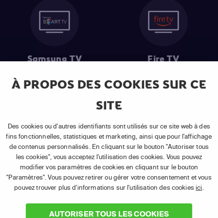
Samsung TV
Fire TV
À PROPOS DES COOKIES SUR CE
SITE
(1) Les 30 premiers jours sont gratuits
: Pour toute nouvelle
souscription à un abonnement APP TV Basic.
Des cookies ou d'autres identifiants sont utilisés sur ce site web à des
(2) Prix de l'abonnement
: TVA comprise, hors promotion, hors frais
fins fonctionnelles, statistiques et marketing, ainsi que pour l'affichage
uniques d'activation, hors frais de matériel et hors frais d'installation.
de contenus personnalisés. En cliquant sur le bouton "Autoriser tous
(3) Restart & Replay
:
Voir toutes les chaînes disposant de cette
les cookies", vous acceptez l'utilisation des cookies. Vous pouvez
fonctionnalité.
modifier vos paramètres de cookies en cliquant sur le bouton
"Paramètres". Vous pouvez retirer ou gérer votre consentement et vous
pouvez trouver plus d'informations sur l'utilisation des cookies
ici
.
AUTORISER TOUS LES COOKIES