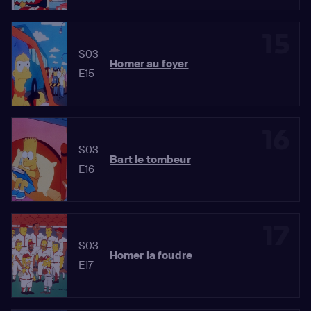
15
S03
Homer au foyer
E15
16
S03
Bart le tombeur
E16
17
S03
Homer la foudre
E17