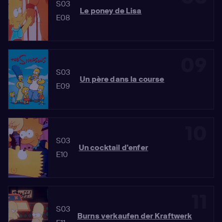
S03
Le poney de Lisa
E08
09
S03
Un père dans la course
E09
10
S03
Un cocktail d'enfer
E10
11
S03
Burns verkaufen der Kraftwerk