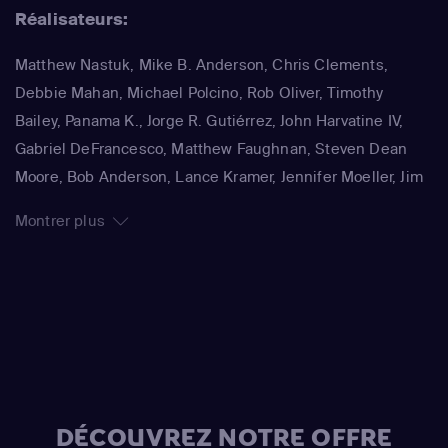
Réalisateurs:
Houten / Clancy Wiggum / Snake Jailbird / Maximilian von
Wonthelm)
,
Dan Castellaneta
(Homer Simpson / Barney
Matthew Nastuk, Mike B. Anderson, Chris Clements,
Gumble / Sideshow Mel / Hans Moleman / Mayor Quimby)
,
Debbie Mahan, Michael Polcino, Rob Oliver, Timothy
Julie Kavner
(Marge Simpson / Patty Bouvier / Selma
Bailey, Panama K., Jorge R. Gutiérrez, John Harvatine IV,
Bouvier)
,
Nancy Cartwright
(Bart Simpson / Ralph Wiggum
Gabriel DeFrancesco, Matthew Faughnan, Steven Dean
/ Nelson Muntz)
,
Hank Azaria
(Cletus Spuckler / Kirk Van
Moore, Bob Anderson, Lance Kramer, Jennifer Moeller, Jim
Houten / Clancy Wiggum / Gary Chalmers / Moe Szyslak /
Reardon, Wesley Archer, Mark Kirkland, Matthew Schofield
Comic Book Guy)
,
Dan Castellaneta
(Homer Simpson /
Montrer plus
Grampa Simpson / Barney Gumble / Krusty the Clown /
Sideshow Mel / Hans Moleman / Mayor Quimby)
,
Hank
Azaria
(Moe Szyslak / Fake Cough Johnson / Raphael)
,
Hank Azaria
(Johnny Tightlips / Clancy Wiggum / Luigi
Risotto / Horatio McCallister / Comic Book Guy)
DÉCOUVREZ NOTRE OFFRE