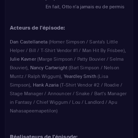
En fait, Otto n'a jamais eu de permis
de conduire...
Acteurs de l'épisode:
Dan Castellaneta
(Homer Simpson / Santa's Little
Helper / Bill / T-Shirt Vendor #1 / Man Hit By Frisbee)
,
Julie Kavner
(Marge Simpson / Patty Bouvier / Selma
Bouvier)
,
Nancy Cartwright
(Bart Simpson / Nelson
Muntz / Ralph Wiggum)
,
Yeardley Smith
(Lisa
Simpson)
,
Hank Azaria
(T-Shirt Vendor #2 / Roadie /
Stage Manager / Announcer / Snake / Bart's Manager
in Fantasy / Chief Wiggum / Lou / Landlord / Apu
Nahasapeemapetilon)
Réalisateurs de l'épisode: