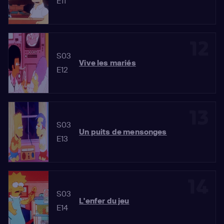
E11
12
S03
Vive les mariés
E12
13
S03
Un puits de mensonges
E13
14
S03
L'enfer du jeu
E14