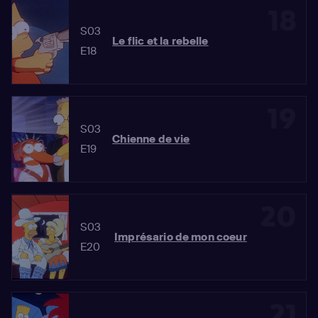
18
S03
Le flic et la rebelle
E18
19
S03
Chienne de vie
E19
20
S03
Imprésario de mon coeur
E20
21