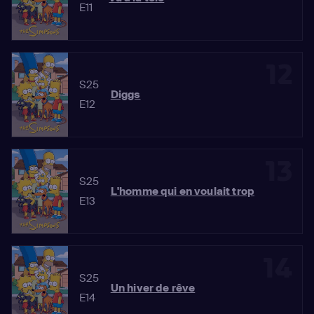
E11
12
S25
Diggs
E12
13
S25
L'homme qui en voulait trop
E13
14
S25
Un hiver de rêve
E14