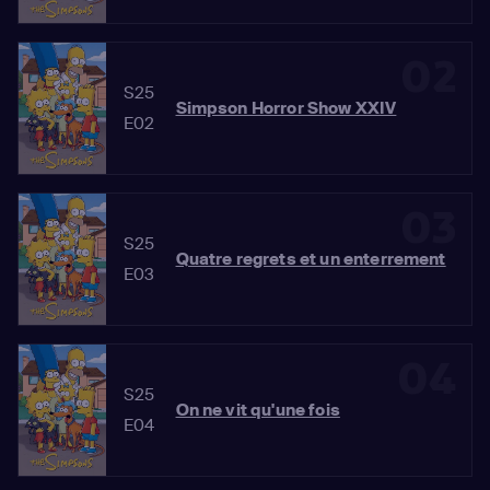
02
S25
Simpson Horror Show XXIV
E02
03
S25
Quatre regrets et un enterrement
E03
04
S25
On ne vit qu'une fois
E04