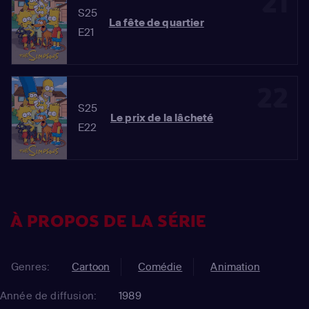
21
S25
La fête de quartier
E21
22
S25
Le prix de la lâcheté
E22
À PROPOS DE LA SÉRIE
Genres:
Cartoon
Comédie
Animation
Année de diffusion:
1989