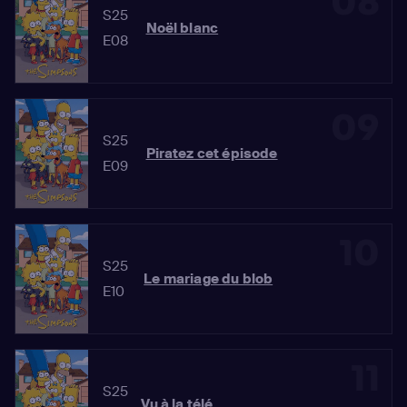
08
S25
Noël blanc
E08
09
S25
Piratez cet épisode
E09
10
S25
Le mariage du blob
E10
11
S25
Vu à la télé