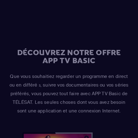
Sideshow Mel / Hans Moleman / Mayor Quimby)
,
Hank
Azaria
(Moe Szyslak / Fake Cough Johnson / Raphael)
,
Hank Azaria
(Johnny Tightlips / Clancy Wiggum / Luigi
Risotto / Horatio McCallister / Comic Book Guy)
DÉCOUVREZ NOTRE OFFRE
APP TV BASIC
Que vous souhaitiez regarder un programme en direct
ou en différé
, suivre vos documentaires ou vos séries
3
préférés, vous pouvez tout faire avec APP TV Basic de
TÉLÉSAT. Les seules choses dont vous avez besoin
sont une application et une connexion Internet.