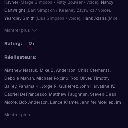
Kavner
(Marge Simpson / Patty Bouvier / voice)
,
Nancy
Cartwright
(Bart Simpson / Kearney Zzyzwicz / voice)
,
Yeardley Smith
(Lisa Simpson / voice)
,
Hank Azaria
(Moe
Szyslak / Kirk Van Houten / Comic Book Guy / Raphael /
Montrer plus
Lawyer / Lifeguard / Very Tall Man / voice)
,
Dan
Castellaneta
(Homer Simpson / Kodos)
,
Nancy Cartwright
Rating:
12+
(Bart Simpson)
,
Hank Azaria
(Luigi Risotto / Kirk Van
Réalisateurs:
Houten / Clancy Wiggum / Snake Jailbird / Maximilian von
Wonthelm)
,
Dan Castellaneta
(Homer Simpson / Barney
Matthew Nastuk, Mike B. Anderson, Chris Clements,
Gumble / Sideshow Mel / Hans Moleman / Mayor Quimby)
,
Debbie Mahan, Michael Polcino, Rob Oliver, Timothy
Julie Kavner
(Marge Simpson / Patty Bouvier / Selma
Bailey, Panama K., Jorge R. Gutiérrez, John Harvatine IV,
Bouvier)
,
Nancy Cartwright
(Bart Simpson / Ralph Wiggum
Gabriel DeFrancesco, Matthew Faughnan, Steven Dean
/ Nelson Muntz)
,
Hank Azaria
(Cletus Spuckler / Kirk Van
Moore, Bob Anderson, Lance Kramer, Jennifer Moeller, Jim
Houten / Clancy Wiggum / Gary Chalmers / Moe Szyslak /
Reardon, Wesley Archer, Mark Kirkland, Matthew Schofield
Comic Book Guy)
,
Dan Castellaneta
(Homer Simpson /
Montrer plus
Grampa Simpson / Barney Gumble / Krusty the Clown /