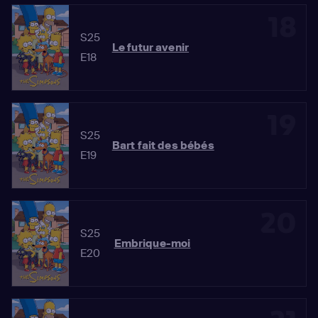
18
S25
Le futur avenir
E18
19
S25
Bart fait des bébés
E19
20
S25
Embrique-moi
E20