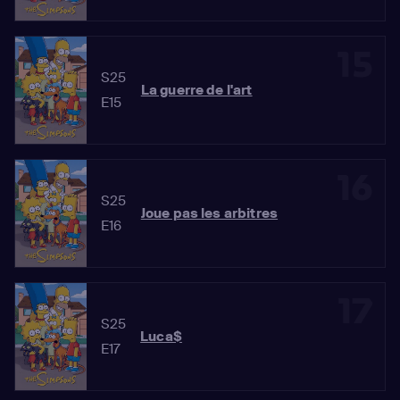
15
S25
La guerre de l'art
E15
16
S25
Joue pas les arbitres
E16
17
S25
Luca$
E17