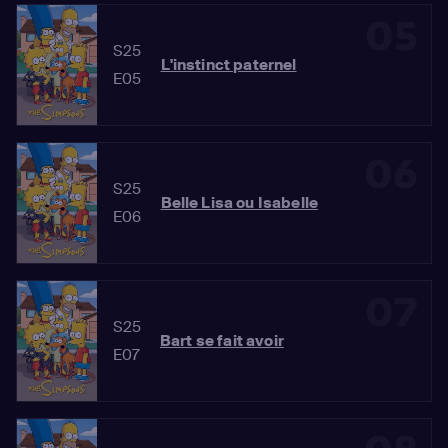
05
S25
L'instinct paternel
E05
06
S25
Belle Lisa ou Isabelle
E06
07
S25
Bart se fait avoir
E07