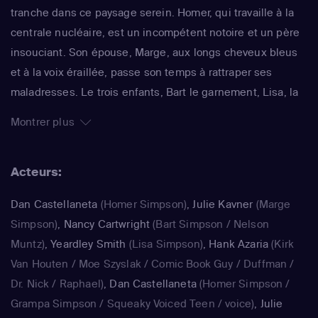
tranche dans ce paysage serein. Homer, qui travaille à la
centrale nucléaire, est un incompétent notoire et un père
insouciant. Son épouse, Marge, aux longs cheveux bleus
et à la voix éraillée, passe son temps à rattraper ses
maladresses. Le trois enfants, Bart le garnement, Lisa, la
surdouée et Maggie, le bébé qui ne grandit jamais,
Montrer plus
rendent joyeux et animé le quotidien de ce foyer. La série
impertinente de Matt Groening, qui a déjà fêté sa 25e
Acteurs:
saison, est régulièrement récompensée aux Emmy Awards
: un gage de qualité.
Dan Castellaneta
(Homer Simpson)
,
Julie Kavner
(Marge
Simpson)
,
Nancy Cartwright
(Bart Simpson / Nelson
Muntz)
,
Yeardley Smith
(Lisa Simpson)
,
Hank Azaria
(Kirk
Van Houten / Moe Szyslak / Comic Book Guy / Duffman /
Dr. Nick / Raphael)
,
Dan Castellaneta
(Homer Simpson /
Grampa Simpson / Squeaky Voiced Teen / voice)
,
Julie