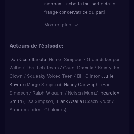
siennes : Isabelle fait partie de la
frange conservatrice du parti
républicain. Les deux filles se
Montrer plus
retrouvent bientôt concurrentes pour
le poste de délégué de classe.
Acteurs de l'épisode:
L'engagement d'Isabelle attire
l'attention des membres de la cellule
Dan Castellaneta
(Homer Simpson / Groundskeeper
locale du parti républicain, qui
Willie / The Rich Texan / Count Dracula / Krusty the
proposent de la soutenir. La
Clown / Squeaky-Voiced Teen / Bill Clinton)
,
Julie
candidate leur dit qu'elle préfère se
Kavner
(Marge Simpson)
,
Nancy Cartwright
(Bart
débrouiller sans leur assistance...
Simpson / Ralph Wiggum / Nelson Muntz)
,
Yeardley
Smith
(Lisa Simpson)
,
Hank Azaria
(Coach Krupt /
Superintendent Chalmers)