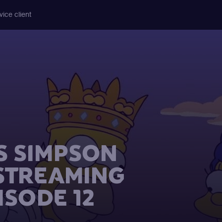
vice client
S SIMPSON
 STREAMING
ISODE 12