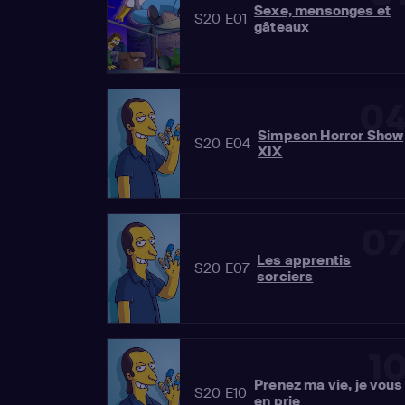
Sexe, mensonges et
S20 E01
gâteaux
0
Simpson Horror Show
S20 E04
XIX
0
Les apprentis
S20 E07
sorciers
1
Prenez ma vie, je vous
S20 E10
en prie