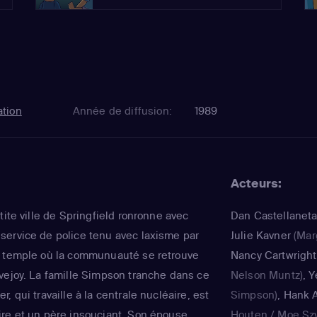
tion
Année de diffusion:
1989
Acteurs:
tite ville de Springfield ronronne avec
Dan Castellanet
ervice de police tenu avec laxisme par
Julie Kavner
(Mar
e temple où la communuauté se retrouve
Nancy Cartwright
vejoy. La famille Simpson tranche dans ce
Nelson Muntz)
,
Y
, qui travaille à la centrale nucléaire, est
Simpson)
,
Hank A
re et un père insouciant. Son épouse,
Houten / Moe Sz