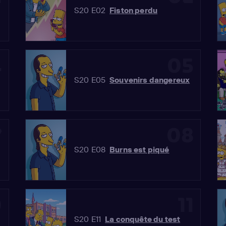
S20 E02
Fiston perdu
4
05
S20 E05
Souvenirs dangereux
7
08
S20 E08
Burns est piqué
0
11
S20 E11
La conquête du test