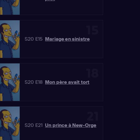
15
S20 E15
Mariage en sinistre
18
S20 E18
Mon père avait tort
21
S20 E21
Un prince à New-Orge