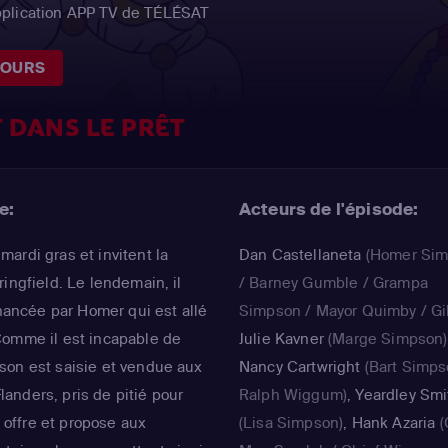
pplication APP TV de TÉLÉSAT
JOURS
 DANS LE PRÊT
e:
Acteurs de l'épisode:
ardi gras et invitent la
Dan Castellaneta
(Homer Si
ingfield. Le lendemain, il
/ Barney Gumble / Grampa
inancée par Homer qui est allé
Simpson / Mayor Quimby / Gil
Comme il est incapable de
Julie Kavner
(Marge Simpson)
son est saisie et vendue aux
Nancy Cartwright
(Bart Simps
nders, pris de pitié pour
Ralph Wiggum)
,
Yeardley Smi
e offre et propose aux
(Lisa Simpson)
,
Hank Azaria
(