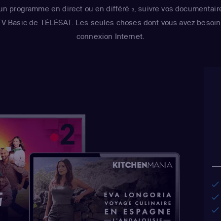
un programme en direct ou en différé
, suivre vos documentair
3
Maximilian von 
 TV Basic de TÉLÉSAT. Les seules choses dont vous avez besoin 
Castellaneta
(Ho
connexion Internet.
Barney Gumble /
Hans Moleman / 
Julie Kavner
(Mar
Bouvier / Selma 
Cartwright
(Bart 
Wiggum / Nelson
Azaria
(Cletus Sp
Houten / Clancy
Chalmers / Moe 
Book Guy)
,
Dan C
(Homer Simpson
/ Barney Gumble 
/ Sideshow Mel 
Mayor Quimby)
,
H