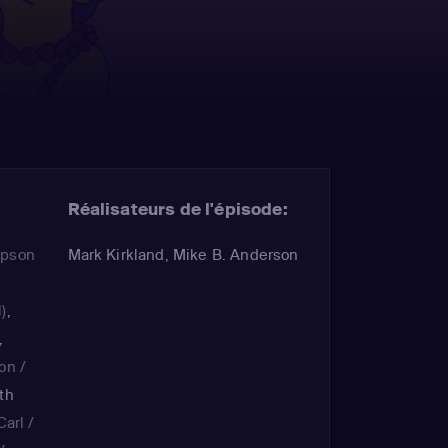
Réalisateurs de l'épisode:
mpson
Mark Kirkland, Mike B. Anderson
)
,
,
on /
th
Carl /