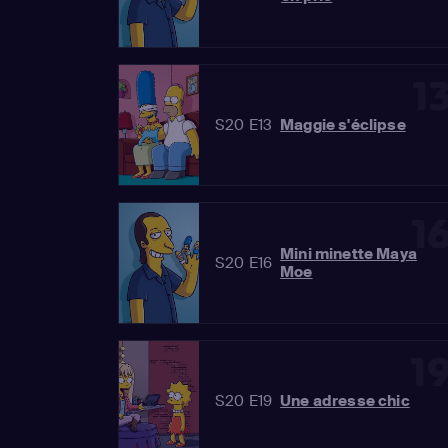
1
S20 E13
Maggie s'éclipse
1
Mini minette Maya
S20 E16
Moe
1
S20 E19
Une adresse chic