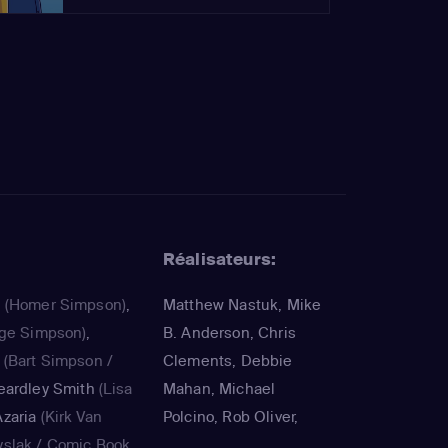
Réalisateurs:
a
(Homer Simpson)
,
Matthew Nastuk, Mike
ge Simpson)
,
B. Anderson, Chris
(Bart Simpson /
Clements, Debbie
eardley Smith
(Lisa
Mahan, Michael
zaria
(Kirk Van
Polcino, Rob Oliver,
yslak / Comic Book
Timothy Bailey, Panama