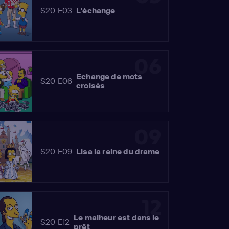
S20 E03
L'échange
06
Echange de mots
S20 E06
croisés
09
S20 E09
Lisa la reine du drame
12
Le malheur est dans le
S20 E12
prêt