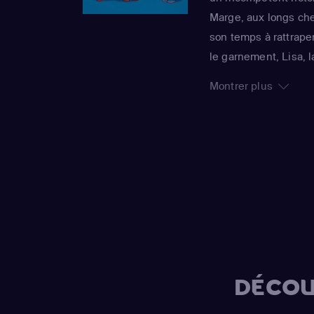
Marge, aux longs chev
son temps à rattraper
le garnement, Lisa, 
grandit jamais, rend
Montrer plus
foyer. La série imper
sa 25e saison, est 
Awards : un gage de 
DÉCOU