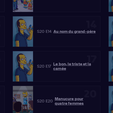
3
14
S20 E14
Au nom du grand-père
6
17
Le bon, le triste et la
S20 E17
camée
9
20
Manucure pour
S20 E20
quatre femmes