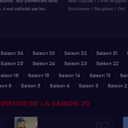
taires, leur permettant ainsi
Moe Szyslak / Chief Wiggum 
 il est sollicité par les
Auctioneer / Neighbor / Old
parations et commence à
Jewish Man / Tenant)
 se montre particulièrement
iteur...
Saison 34
Saison 33
Saison 32
Saison 31
Saison 25
Saison 24
Saison 23
Saison 22
aison 16
Saison 15
Saison 14
Saison 13
Sai
son 6
Saison 5
Saison 4
Saison 3
Saison 2
PISODE DE LA SAISON 20
1
02