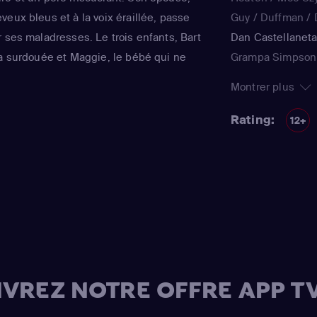
eux bleus et à la voix éraillée, passe
Guy / Duffman / D
 ses maladresses. Le trois enfants, Bart
Dan Castellanet
la surdouée et Maggie, le bébé qui ne
Grampa Simpson 
ent joyeux et animé le quotidien de ce
Teen / voice)
,
Jul
Montrer plus
tinente de Matt Groening, qui a déjà fêté
Simpson / Patty B
régulièrement récompensée aux Emmy
Nancy Cartwright
Rating:
12+
qualité.
Kearney Zzyzwicz 
Smith
(Lisa Simps
Azaria
(Moe Szysl
Houten / Comic 
/ Lawyer / Lifegu
/ voice)
,
Dan Cast
Simpson / Kodos
(Bart Simpson)
,
H
VREZ NOTRE OFFRE APP TV
Risotto / Kirk Va
Wiggum / Snake J