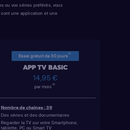
es ou vos séries préférés, vous
Wonthelm)
,
Dan
sont une application et une
mer Simpson /
 Sideshow Mel /
Mayor Quimby)
,
ge Simpson / Patty
Bouvier)
,
Nancy
(1)
Simpson / Ralph
Essai gratuit de 30 jours
 Muntz)
,
Hank
APP TV BASIC
uckler / Kirk Van
14,95 €
 Wiggum / Gary
(2)
par mois
Szyslak / Comic
astellaneta
 / Grampa Simpson
Nombre de chaînes : 39
/ Krusty the Clown
Des séries et des documentaires
/ Hans Moleman /
Regarder la TV sur votre Smartphone,
tablette, PC ou Smart TV
ank Azaria
(Moe