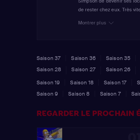
Simpson de devenir ses loca
de rester chez eux. Très vite,
Simpson pour de menues ré
Montrer plus
regretter son geste. Homer
désagréable avec son bienfa
Saison 37
Saison 36
Saison 35
Saison 28
Saison 27
Saison 26
Saison 19
Saison 18
Saison 17
S
Saison 9
Saison 8
Saison 7
Sai
REGARDER LE PROCHAIN É
0