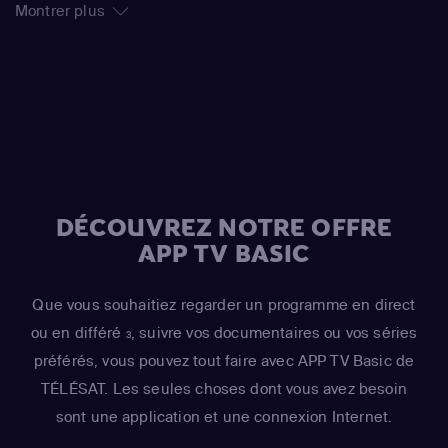
Comic Book Guy)
,
Dan Castellaneta
(Homer Simpson /
Montrer plus
Grampa Simpson / Barney Gumble / Krusty the Clown /
Sideshow Mel / Hans Moleman / Mayor Quimby)
,
Hank
Azaria
(Moe Szyslak / Fake Cough Johnson / Raphael)
,
Hank Azaria
(Johnny Tightlips / Clancy Wiggum / Luigi
Risotto / Horatio McCallister / Comic Book Guy)
DÉCOUVREZ NOTRE OFFRE
APP TV BASIC
Que vous souhaitiez regarder un programme en direct
ou en différé
, suivre vos documentaires ou vos séries
3
préférés, vous pouvez tout faire avec APP TV Basic de
TÉLÉSAT. Les seules choses dont vous avez besoin
sont une application et une connexion Internet.