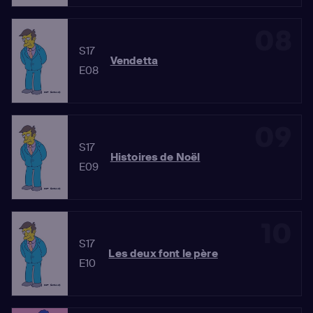
08
S17
Vendetta
E08
09
S17
Histoires de Noël
E09
10
S17
Les deux font le père
E10