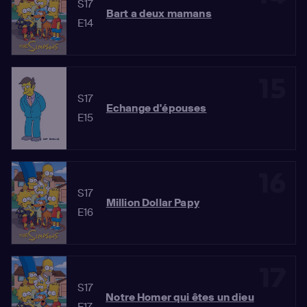
S17
Bart a deux mamans
E14
15
S17
Echange d'épouses
E15
16
S17
Million Dollar Papy
E16
17
S17
Notre Homer qui êtes un dieu
E17