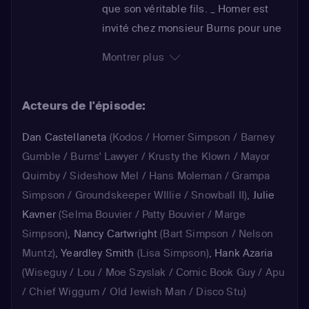
que son véritable fils. _ Homer est
invité chez monsieur Burns pour une
partie de chasse. Il se rend compte
Montrer plus
qu'il est, avec les autres invités, le
gibier de cette chasse à l'homme. _
Acteurs de l'épisode:
Les habitants de Springfield se
déguisent pour un concours de
Dan Castellaneta
(Kodos / Homer Simpson / Barney
costumes. Le docteur Hibbert arrive
Gumble / Burns' Lawyer / Krusty the Klown / Mayor
second, derrière une étrange vieille
Quimby / Sideshow Mel / Hans Moleman / Grampa
sorcière, qui se révèle être une
Simpson / Groundskeeper WIllie / Snowball II)
,
Julie
véritable ensorceleuse...
Kavner
(Selma Bouvier / Patty Bouvier / Marge
Simpson)
,
Nancy Cartwright
(Bart Simpson / Nelson
Muntz)
,
Yeardley Smith
(Lisa Simpson)
,
Hank Azaria
(Wiseguy / Lou / Moe Szyslak / Comic Book Guy / Apu
/ Chief Wiggum / Old Jewish Man / Disco Stu)