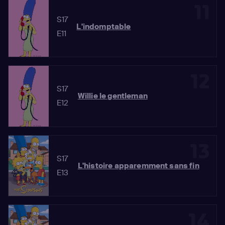
11
S17
L'indomptable
E11
12
S17
Willie le gentleman
E12
13
S17
L'histoire apparemment sans fin
E13
14