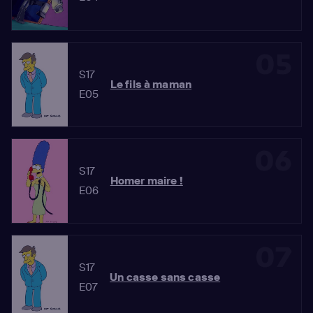
05
S17
Le fils à maman
E05
06
S17
Homer maire !
E06
07
S17
Un casse sans casse
E07