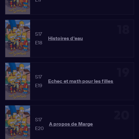
18
S17
Histoires d'eau
E18
19
S17
Echec et math pour les filles
E19
20
S17
A propos de Marge
E20