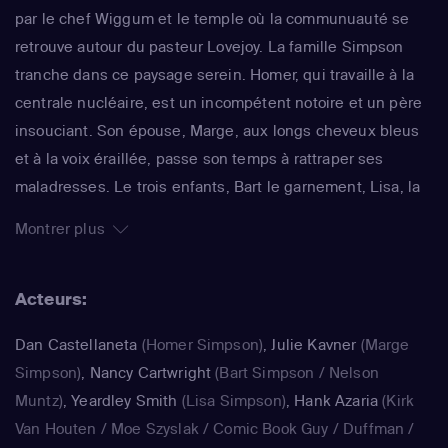
par le chef Wiggum et le temple où la communuauté se
retrouve autour du pasteur Lovejoy. La famille Simpson
tranche dans ce paysage serein. Homer, qui travaille à la
centrale nucléaire, est un incompétent notoire et un père
insouciant. Son épouse, Marge, aux longs cheveux bleus
et à la voix éraillée, passe son temps à rattraper ses
maladresses. Le trois enfants, Bart le garnement, Lisa, la
surdouée et Maggie, le bébé qui ne grandit jamais,
Montrer plus
rendent joyeux et animé le quotidien de ce foyer. La série
impertinente de Matt Groening, qui a déjà fêté sa 25e
Acteurs:
saison, est régulièrement récompensée aux Emmy Awards
: un gage de qualité.
Dan Castellaneta
(Homer Simpson)
,
Julie Kavner
(Marge
Simpson)
,
Nancy Cartwright
(Bart Simpson / Nelson
Muntz)
,
Yeardley Smith
(Lisa Simpson)
,
Hank Azaria
(Kirk
Van Houten / Moe Szyslak / Comic Book Guy / Duffman /