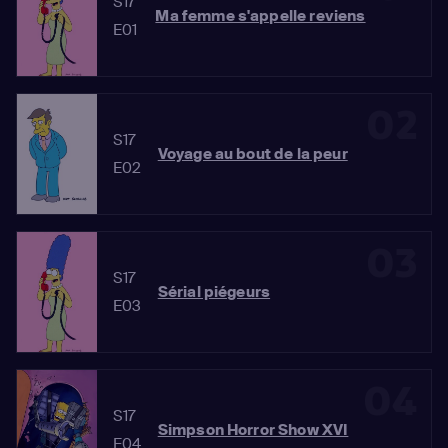
S17
Ma femme s'appelle reviens
E01
02
S17
Voyage au bout de la peur
E02
03
S17
Sérial piégeurs
E03
04
S17
Simpson Horror Show XVI
E04