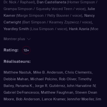
Dr. Nick / Raphael)
,
Dan Castellaneta
(Homer Simpson /
Grampa Simpson / Squeaky Voiced Teen / voice)
,
Julie
Kavner
(Marge Simpson / Patty Bouvier / voice)
,
Nancy
Cartwright
(Bart Simpson / Kearney Zzyzwicz / voice)
,
Yeardley Smith
(Lisa Simpson / voice)
,
Hank Azaria
(Moe
Szyslak / Kirk Van Houten / Comic Book Guy / Raphael /
Montrer plus
Lawyer / Lifeguard / Very Tall Man / voice)
,
Dan
Castellaneta
(Homer Simpson / Kodos)
,
Nancy Cartwright
Rating:
12+
(Bart Simpson)
,
Hank Azaria
(Luigi Risotto / Kirk Van
Réalisateurs:
Houten / Clancy Wiggum / Snake Jailbird / Maximilian von
Wonthelm)
,
Dan Castellaneta
(Homer Simpson / Barney
Matthew Nastuk, Mike B. Anderson, Chris Clements,
Gumble / Sideshow Mel / Hans Moleman / Mayor Quimby)
,
Debbie Mahan, Michael Polcino, Rob Oliver, Timothy
Julie Kavner
(Marge Simpson / Patty Bouvier / Selma
Bailey, Panama K., Jorge R. Gutiérrez, John Harvatine IV,
Bouvier)
,
Nancy Cartwright
(Bart Simpson / Ralph Wiggum
Gabriel DeFrancesco, Matthew Faughnan, Steven Dean
/ Nelson Muntz)
,
Hank Azaria
(Cletus Spuckler / Kirk Van
Moore, Bob Anderson, Lance Kramer, Jennifer Moeller, Jim
Houten / Clancy Wiggum / Gary Chalmers / Moe Szyslak /
Reardon, Wesley Archer, Mark Kirkland, Matthew Schofield