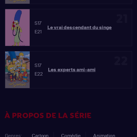
21
S17
Le vrai descendant du singe
E21
22
S17
Les experts ami-ami
E22
À PROPOS DE LA SÉRIE
Genres:
Cartoon
Comédie
Animation