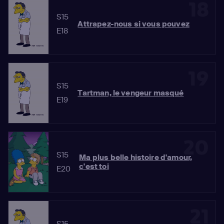
18
S15
Attrapez-nous si vous pouvez
E18
19
S15
Tartman, le vengeur masqué
E19
20
S15
Ma plus belle histoire d'amour,
c'est toi
E20
21
S15