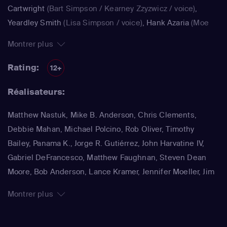
Cartwright
(Bart Simpson / Kearney Zzyzwicz / voice)
,
Yeardley Smith
(Lisa Simpson / voice)
,
Hank Azaria
(Moe
Szyslak / Kirk Van Houten / Comic Book Guy / Raphael /
Montrer plus
Lawyer / Lifeguard / Very Tall Man / voice)
,
Dan
Castellaneta
(Homer Simpson / Kodos)
,
Nancy Cartwright
Rating:
12+
(Bart Simpson)
,
Hank Azaria
(Luigi Risotto / Kirk Van
Réalisateurs:
Houten / Clancy Wiggum / Snake Jailbird / Maximilian von
Wonthelm)
,
Dan Castellaneta
(Homer Simpson / Barney
Matthew Nastuk, Mike B. Anderson, Chris Clements,
Gumble / Sideshow Mel / Hans Moleman / Mayor Quimby)
,
Debbie Mahan, Michael Polcino, Rob Oliver, Timothy
Julie Kavner
(Marge Simpson / Patty Bouvier / Selma
Bailey, Panama K., Jorge R. Gutiérrez, John Harvatine IV,
Bouvier)
,
Nancy Cartwright
(Bart Simpson / Ralph Wiggum
Gabriel DeFrancesco, Matthew Faughnan, Steven Dean
/ Nelson Muntz)
,
Hank Azaria
(Cletus Spuckler / Kirk Van
Moore, Bob Anderson, Lance Kramer, Jennifer Moeller, Jim
Houten / Clancy Wiggum / Gary Chalmers / Moe Szyslak /
Reardon, Wesley Archer, Mark Kirkland, Matthew Schofield
Comic Book Guy)
,
Dan Castellaneta
(Homer Simpson /
Montrer plus
Grampa Simpson / Barney Gumble / Krusty the Clown /
Sideshow Mel / Hans Moleman / Mayor Quimby)
,
Hank