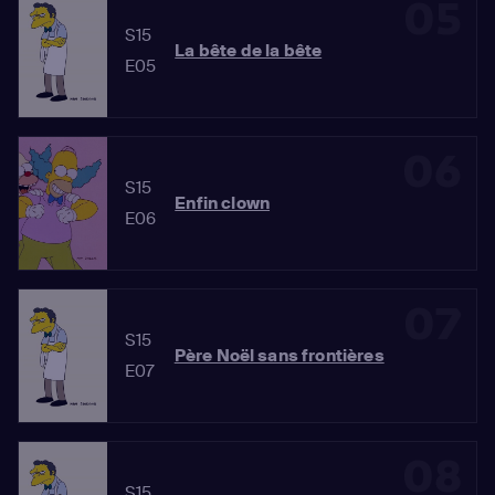
05
S15
La bête de la bête
E05
06
S15
Enfin clown
E06
07
S15
Père Noël sans frontières
E07
08
S15