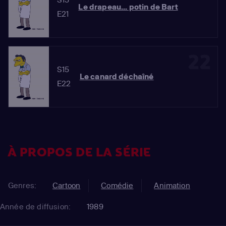
Le drapeau... potin de Bart
E21
22
S15
Le canard déchaîné
E22
À PROPOS DE LA SÉRIE
Genres:
Cartoon
Comédie
Animation
Année de diffusion:
1989