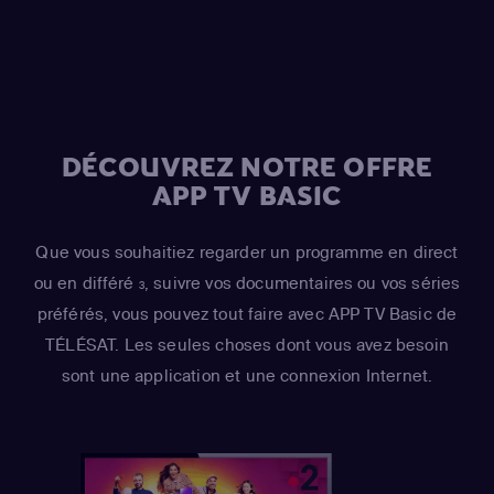
Azaria
(Moe Szyslak / Fake Cough Johnson / Raphael)
,
Hank Azaria
(Johnny Tightlips / Clancy Wiggum / Luigi
Risotto / Horatio McCallister / Comic Book Guy)
DÉCOUVREZ NOTRE OFFRE
APP TV BASIC
Que vous souhaitiez regarder un programme en direct
ou en différé
, suivre vos documentaires ou vos séries
3
préférés, vous pouvez tout faire avec APP TV Basic de
TÉLÉSAT. Les seules choses dont vous avez besoin
sont une application et une connexion Internet.