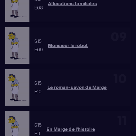
Allocutions familiales
E08
09
S15
Monsieur le robot
E09
10
S15
Le roman-savon de Marge
E10
11
S15
En Marge de l'histoire
E11