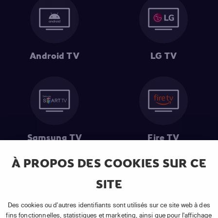
Android TV
LG TV
Samsung TV
Fire TV
À PROPOS DES COOKIES SUR CE
SITE
(1) Les 30 premiers jours sont gratuits
: Pour toute nouvelle
souscription à un abonnement APP TV Basic.
Des cookies ou d'autres identifiants sont utilisés sur ce site web à des
(2) Prix de l'abonnement
: TVA comprise, hors promotion, hors frais
fins fonctionnelles, statistiques et marketing, ainsi que pour l'affichage