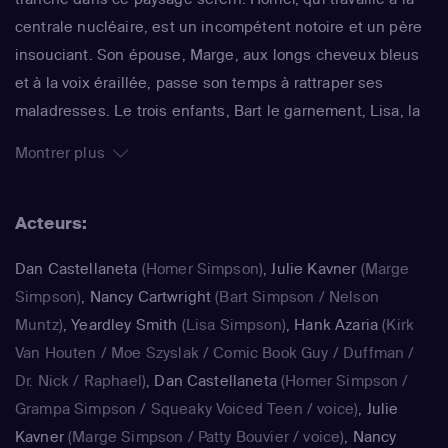
centrale nucléaire, est un incompétent notoire et un père
insouciant. Son épouse, Marge, aux longs cheveux bleus
et à la voix éraillée, passe son temps à rattraper ses
maladresses. Le trois enfants, Bart le garnement, Lisa, la
surdouée et Maggie, le bébé qui ne grandit jamais,
Montrer plus
rendent joyeux et animé le quotidien de ce foyer. La série
impertinente de Matt Groening, qui a déjà fêté sa 25e
Acteurs:
saison, est régulièrement récompensée aux Emmy Awards
: un gage de qualité.
Dan Castellaneta
(Homer Simpson)
,
Julie Kavner
(Marge
Simpson)
,
Nancy Cartwright
(Bart Simpson / Nelson
Muntz)
,
Yeardley Smith
(Lisa Simpson)
,
Hank Azaria
(Kirk
Van Houten / Moe Szyslak / Comic Book Guy / Duffman /
Dr. Nick / Raphael)
,
Dan Castellaneta
(Homer Simpson /
Grampa Simpson / Squeaky Voiced Teen / voice)
,
Julie
Kavner
(Marge Simpson / Patty Bouvier / voice)
,
Nancy