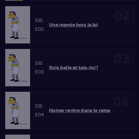
02
S15
Une mamie hors la loi
E02
03
S15
Sois belle et tais-toi !
E03
04
S15
Homer rentre dans la reine
E04