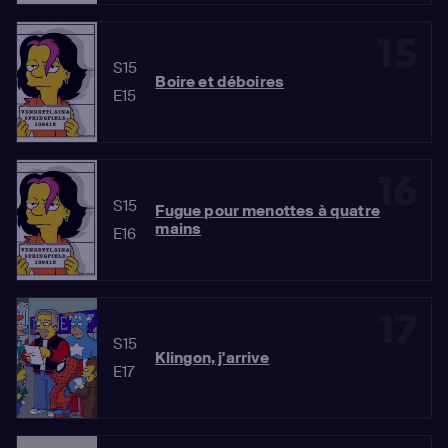
15
S15
Boire et déboires
E15
16
S15
Fugue pour menottes à quatre
mains
E16
17
S15
Klingon, j'arrive
E17