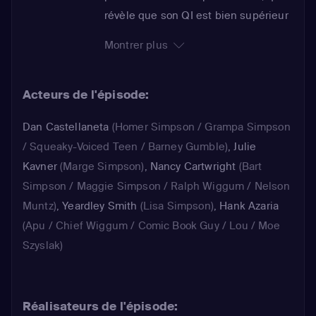
révèle que son QI est bien supérieur
au sien. Lisa, jalouse de sa soeur qui
Montrer plus
fait désormais l'objet de toutes les
attentions, décide de s'enfuir de la
Acteurs de l'épisode:
maison, où elle n'a plus le monopole
de l'intelligence. Sur les conseils du
Dan Castellaneta
(Homer Simpson / Grampa Simpson
docteur Hibbert, Apu et Manjula
/ Squeaky-Voiced Teen / Barney Gumble)
,
Julie
inscrivent deux de leurs octuplés à la
Kavner
(Marge Simpson)
,
Nancy Cartwright
(Bart
crèche de miss Wickerbotton...
Simpson / Maggie Simpson / Ralph Wiggum / Nelson
Muntz)
,
Yeardley Smith
(Lisa Simpson)
,
Hank Azaria
(Apu / Chief Wiggum / Comic Book Guy / Lou / Moe
Szyslak)
Réalisateurs de l'épisode: