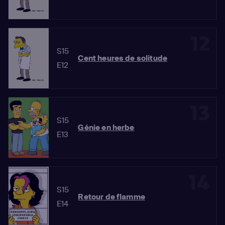
12
S15
Cent heures de solitude
E12
13
S15
Génie en herbe
E13
14
S15
Retour de flamme
E14