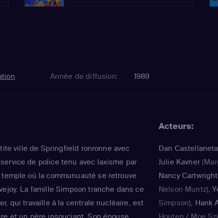
tion
Année de diffusion:
1989
Acteurs:
tite ville de Springfield ronronne avec
Dan Castellanet
ervice de police tenu avec laxisme par
Julie Kavner
(Mar
e temple où la communuauté se retrouve
Nancy Cartwright
vejoy. La famille Simpson tranche dans ce
Nelson Muntz)
,
Y
, qui travaille à la centrale nucléaire, est
Simpson)
,
Hank A
re et un père insouciant. Son épouse,
Houten / Moe Sz