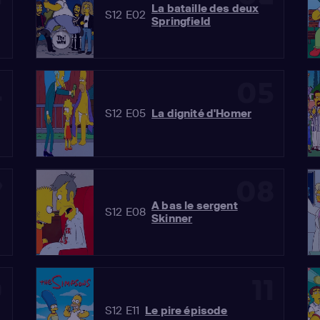
La bataille des deux
S12 E02
Springfield
4
05
S12 E05
La dignité d'Homer
7
08
A bas le sergent
S12 E08
Skinner
0
11
S12 E11
Le pire épisode