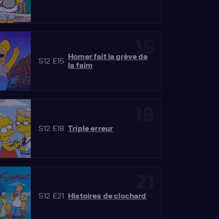
15
Homer fait la grève de
S12 E15
la faim
18
S12 E18
Triple erreur
21
S12 E21
Histoires de clochard