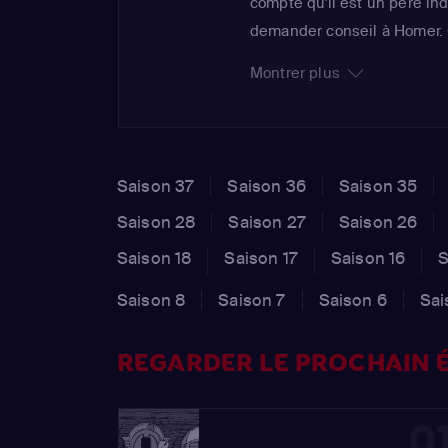
compte qu'il est un père ind
demander conseil à Homer. G
Simpson, le célèbre clown f
Montrer plus
démons le rattrapent et Kr
de jouer le violon de Sophie 
Saison 37
Saison 36
Saison 35
Saison 28
Saison 27
Saison 26
Saison 18
Saison 17
Saison 16
S
Saison 8
Saison 7
Saison 6
Sai
REGARDER LE PROCHAIN É
0