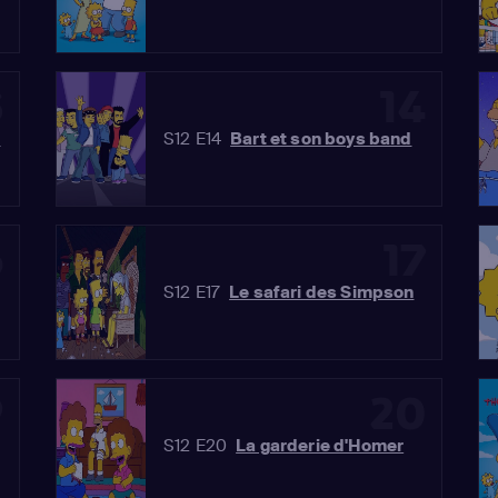
3
14
n
S12 E14
Bart et son boys band
6
17
S12 E17
Le safari des Simpson
9
20
S12 E20
La garderie d'Homer