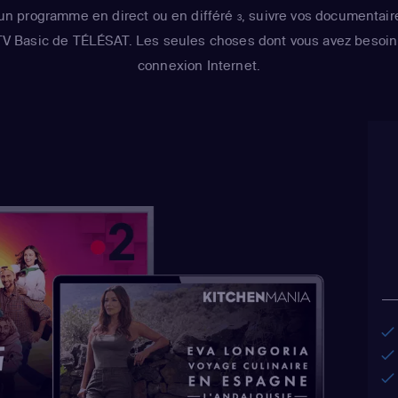
un programme en direct ou en différé
, suivre vos documentair
3
Maximilian von 
 TV Basic de TÉLÉSAT. Les seules choses dont vous avez besoin 
Castellaneta
(Ho
connexion Internet.
Barney Gumble /
Hans Moleman / 
Julie Kavner
(Mar
Bouvier / Selma 
Cartwright
(Bart 
Wiggum / Nelson
Azaria
(Cletus Sp
Houten / Clancy
Chalmers / Moe 
Book Guy)
,
Dan C
(Homer Simpson
/ Barney Gumble 
/ Sideshow Mel 
Mayor Quimby)
,
H