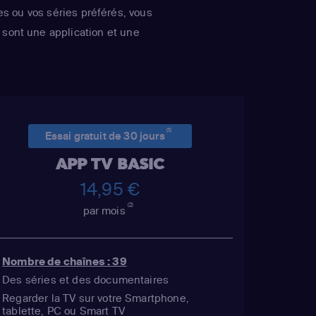
es ou vos séries préférés, vous
Wonthelm)
,
Dan
sont une application et une
mer Simpson /
 Sideshow Mel /
Mayor Quimby)
,
ge Simpson / Patty
Bouvier)
,
Nancy
(1)
Simpson / Ralph
Essai gratuit de 30 jours
 Muntz)
,
Hank
APP TV BASIC
uckler / Kirk Van
14,95 €
 Wiggum / Gary
(2)
par mois
Szyslak / Comic
astellaneta
 / Grampa Simpson
Nombre de chaînes : 39
/ Krusty the Clown
Des séries et des documentaires
/ Hans Moleman /
Regarder la TV sur votre Smartphone,
tablette, PC ou Smart TV
ank Azaria
(Moe