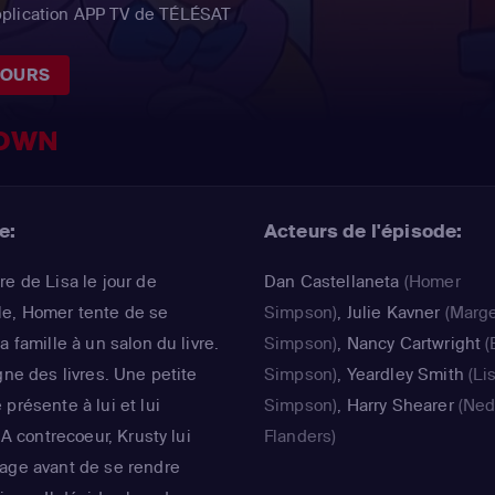
pplication APP TV de TÉLÉSAT
JOURS
LOWN
e:
Acteurs de l'épisode:
re de Lisa le jour de
Dan Castellaneta
(Homer
ille, Homer tente de se
Simpson)
,
Julie Kavner
(Marg
a famille à un salon du livre.
Simpson)
,
Nancy Cartwright
(
gne des livres. Une petite
Simpson)
,
Yeardley Smith
(Li
présente à lui et lui
Simpson)
,
Harry Shearer
(Ne
 A contrecoeur, Krusty lui
Flanders)
lage avant de se rendre