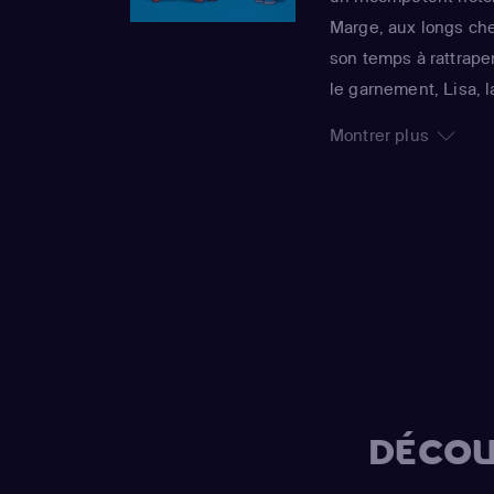
Marge, aux longs chev
son temps à rattraper
le garnement, Lisa, 
grandit jamais, rend
Montrer plus
foyer. La série imper
sa 25e saison, est 
Awards : un gage de 
DÉCOU