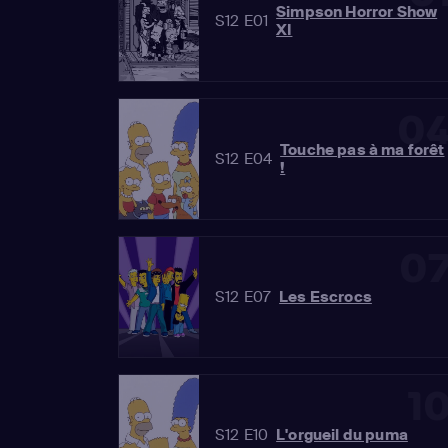
Simpson Horror Show
S12 E01
XI
0
Touche pas à ma forêt
S12 E04
!
0
S12 E07
Les Escrocs
1
S12 E10
L'orgueil du puma