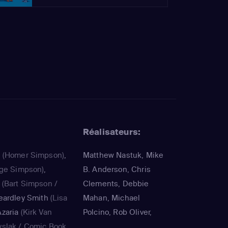
Réalisateurs:
a
(Homer Simpson)
,
Matthew Nastuk, Mike
ge Simpson)
,
B. Anderson, Chris
(Bart Simpson /
Clements, Debbie
eardley Smith
(Lisa
Mahan, Michael
zaria
(Kirk Van
Polcino, Rob Oliver,
yslak / Comic Book
Timothy Bailey, Panama