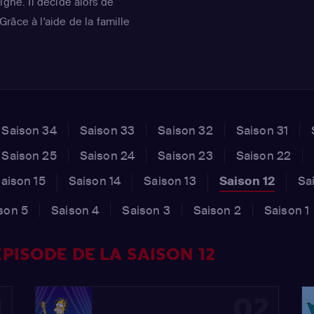
igne. Il décide alors de
râce à l'aide de la famille
ait des progrès. Mais ses
usty ne peut pas s'empêcher
lors d'une partie de poker...
Saison 34
Saison 33
Saison 32
Saison 31
Saison 25
Saison 24
Saison 23
Saison 22
aison 15
Saison 14
Saison 13
Saison 12
Sa
son 5
Saison 4
Saison 3
Saison 2
Saison 1
PISODE DE LA SAISON 12
1
02