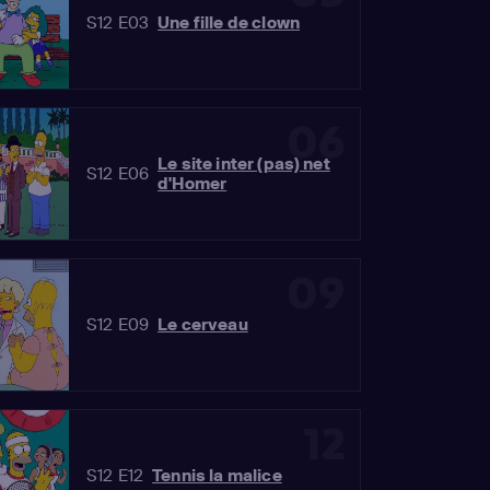
S12 E03
Une fille de clown
06
Le site inter (pas) net
S12 E06
d'Homer
09
S12 E09
Le cerveau
12
S12 E12
Tennis la malice