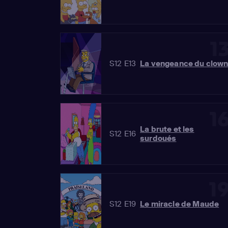
1
S12 E13
La vengeance du clow
1
La brute et les
S12 E16
surdoués
1
S12 E19
Le miracle de Maude