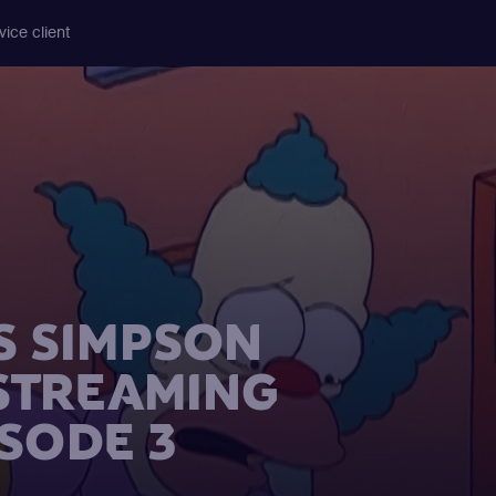
vice client
S SIMPSON
 STREAMING
ISODE 3