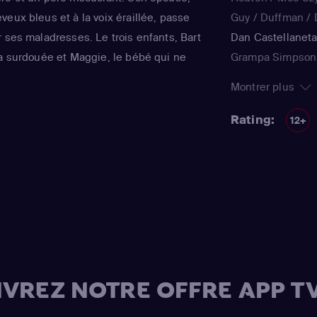
eux bleus et à la voix éraillée, passe
Guy / Duffman / D
 ses maladresses. Le trois enfants, Bart
Dan Castellanet
la surdouée et Maggie, le bébé qui ne
Grampa Simpson 
ent joyeux et animé le quotidien de ce
Teen / voice)
,
Jul
Montrer plus
tinente de Matt Groening, qui a déjà fêté
Simpson / Patty B
régulièrement récompensée aux Emmy
Nancy Cartwright
Rating:
12+
qualité.
Kearney Zzyzwicz 
Smith
(Lisa Simps
Azaria
(Moe Szysl
Houten / Comic 
/ Lawyer / Lifegu
/ voice)
,
Dan Cast
Simpson / Kodos
(Bart Simpson)
,
H
VREZ NOTRE OFFRE APP TV
Risotto / Kirk Va
Wiggum / Snake J