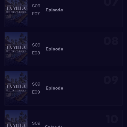
07
S09
Épisode
E07
08
S09
Épisode
E08
09
S09
Épisode
E09
10
S09