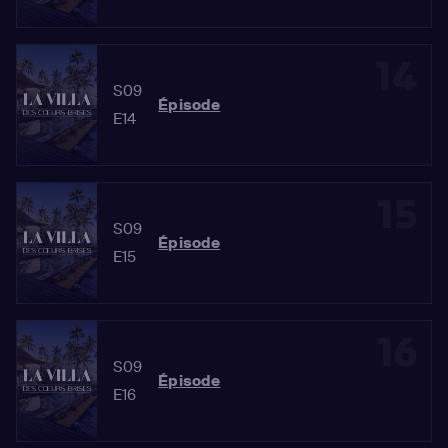
14
S09
Épisode
E14
15
S09
Épisode
E15
16
S09
Épisode
E16