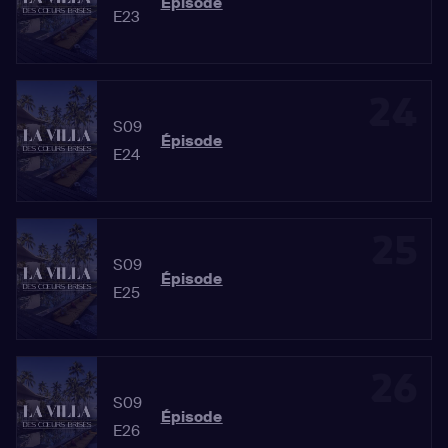
Épisode
E23
24
S09
Épisode
E24
25
S09
Épisode
E25
26
S09
Épisode
E26