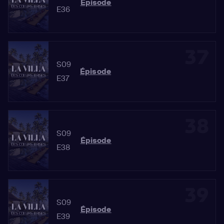
Épisode
E36
37
S09
Épisode
E37
38
S09
Épisode
E38
39
S09
Épisode
E39