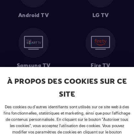
Android TV
LG TV
Samsung TV
Fire TV
À PROPOS DES COOKIES SUR CE
SITE
(1) Les 30 premiers jours sont gratuits
: Pour toute nouvelle
souscription à un abonnement APP TV Basic.
Des cookies ou d'autres identifiants sont utilisés sur ce site web à des
(2) Prix de l'abonnement
: TVA comprise, hors promotion, hors frais
fins fonctionnelles, statistiques et marketing, ainsi que pour l'affichage
uniques d'activation, hors frais de matériel et hors frais d'installation.
de contenus personnalisés. En cliquant sur le bouton "Autoriser tous
(3) Restart & Replay
:
Voir toutes les chaînes disposant de cette
les cookies", vous acceptez l'utilisation des cookies. Vous pouvez
fonctionnalité.
modifier vos paramètres de cookies en cliquant sur le bouton