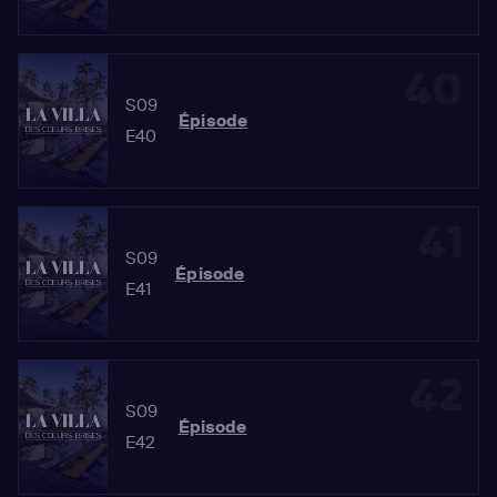
40
S09
Épisode
E40
41
S09
Épisode
E41
42
S09
Épisode
E42