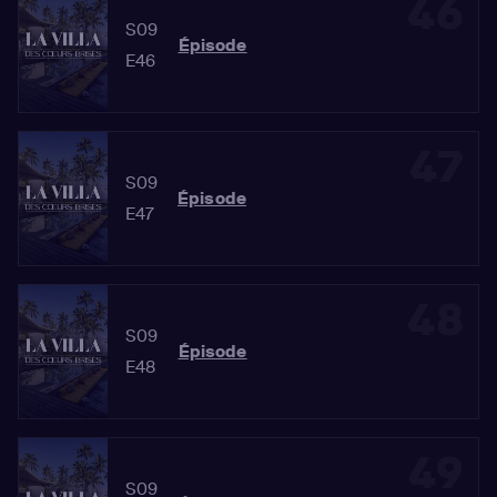
46
S09
Épisode
E46
47
S09
Épisode
E47
48
S09
Épisode
E48
49
S09