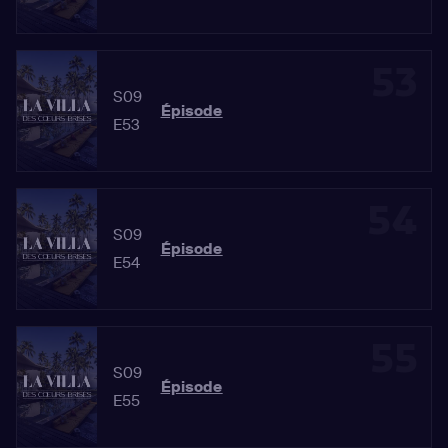
53
S09
Épisode
E53
54
S09
Épisode
E54
55
S09
Épisode
E55