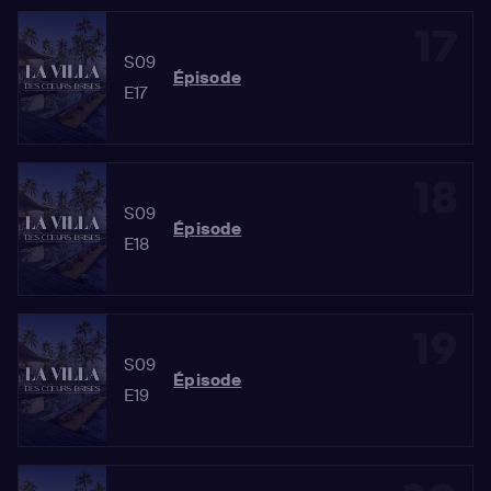
17
S09
Épisode
E17
18
S09
Épisode
E18
19
S09
Épisode
E19