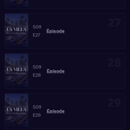
27
S09
Épisode
E27
28
S09
Épisode
E28
29
S09
Épisode
E29