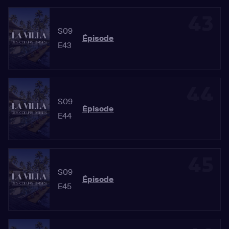
43
S09
Épisode
E43
44
S09
Épisode
E44
45
S09
Épisode
E45