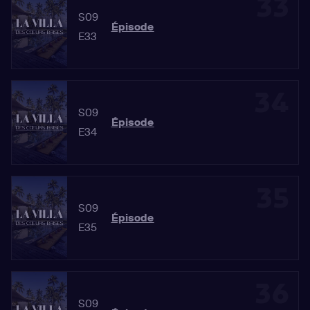
33
S09
Épisode
E33
34
S09
Épisode
E34
35
S09
Épisode
E35
36
S09