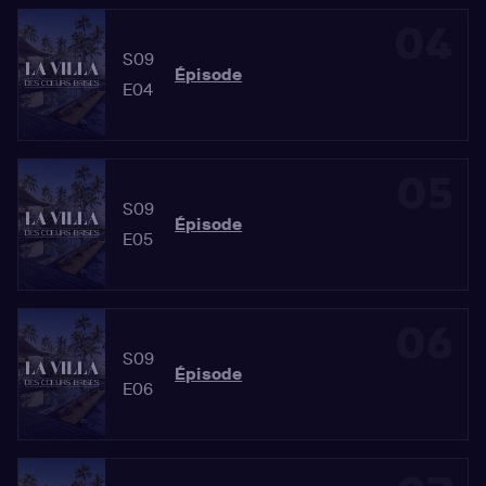
04
S09
Épisode
E04
05
S09
Épisode
E05
06
S09
Épisode
E06