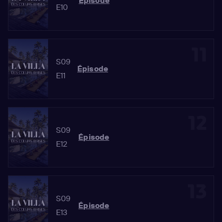
Épisode
E10
11
S09
Épisode
E11
12
S09
Épisode
E12
13
S09
Épisode
E13