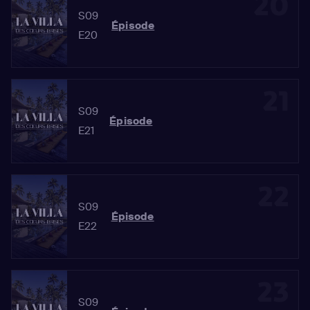
20
S09
Épisode
E20
21
S09
Épisode
E21
22
S09
Épisode
E22
23
S09