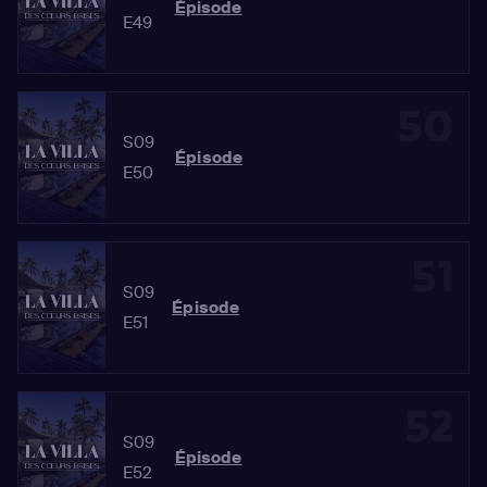
Épisode
E49
50
S09
Épisode
E50
51
S09
Épisode
E51
52
S09
Épisode
E52