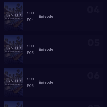
04
S09
Épisode
E04
05
S09
Épisode
E05
06
S09
Épisode
E06