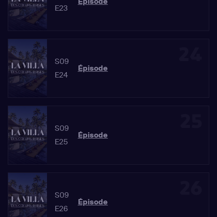
Épisode
E23
24
S09
Épisode
E24
25
S09
Épisode
E25
26
S09
Épisode
E26