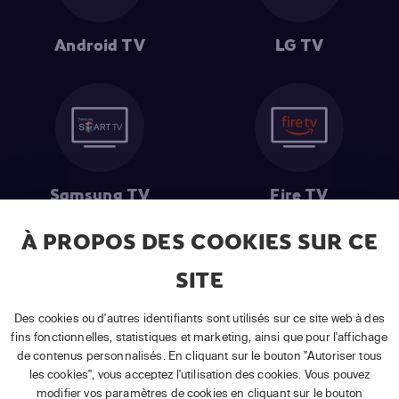
Android TV
LG TV
Samsung TV
Fire TV
À PROPOS DES COOKIES SUR CE
SITE
(1) Les 30 premiers jours sont gratuits
: Pour toute nouvelle
souscription à un abonnement APP TV Basic.
Des cookies ou d'autres identifiants sont utilisés sur ce site web à des
(2) Prix de l'abonnement
: TVA comprise, hors promotion, hors frais
fins fonctionnelles, statistiques et marketing, ainsi que pour l'affichage
uniques d'activation, hors frais de matériel et hors frais d'installation.
de contenus personnalisés. En cliquant sur le bouton "Autoriser tous
(3) Restart & Replay
:
Voir toutes les chaînes disposant de cette
les cookies", vous acceptez l'utilisation des cookies. Vous pouvez
fonctionnalité.
modifier vos paramètres de cookies en cliquant sur le bouton