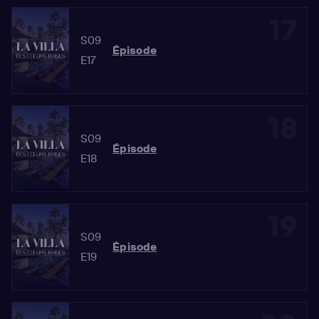
17
S09
Épisode
E17
18
S09
Épisode
E18
19
S09
Épisode
E19