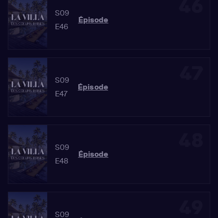
46
S09
Épisode
E46
47
S09
Épisode
E47
48
S09
Épisode
E48
49
S09