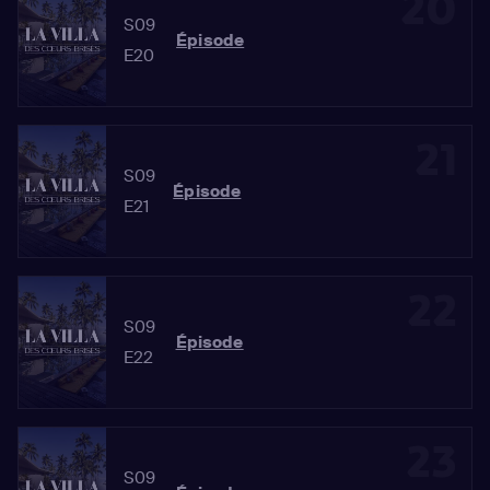
20
S09
Épisode
E20
21
S09
Épisode
E21
22
S09
Épisode
E22
23
S09