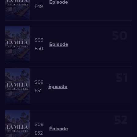
Épisode
E49
50
S09
Épisode
E50
51
S09
Épisode
E51
52
S09
Épisode
E52