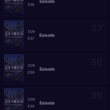
Épisode
E36
37
S09
Épisode
E37
38
S09
Épisode
E38
39
S09
Épisode
E39