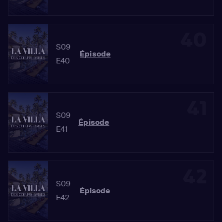
40
S09
Épisode
E40
41
S09
Épisode
E41
42
S09
Épisode
E42