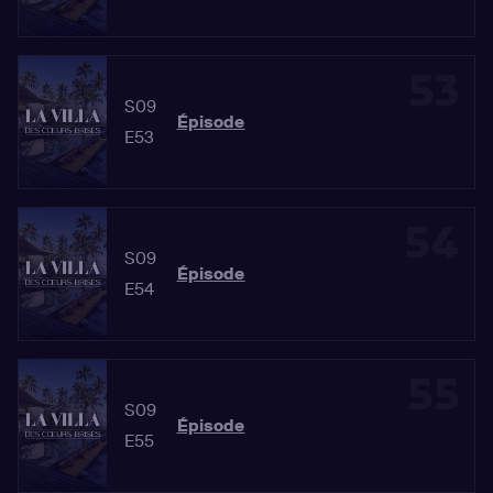
53
S09
Épisode
E53
54
S09
Épisode
E54
55
S09
Épisode
E55