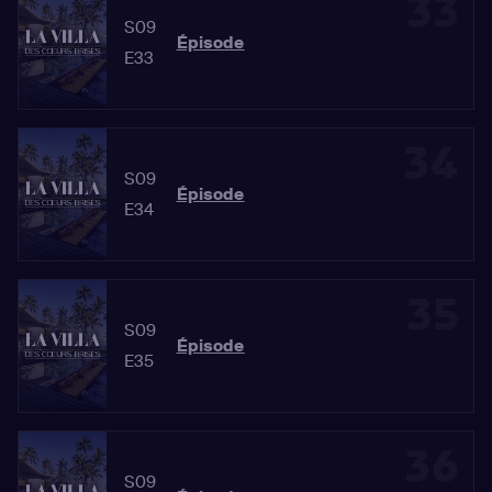
33
S09
Épisode
E33
34
S09
Épisode
E34
35
S09
Épisode
E35
36
S09