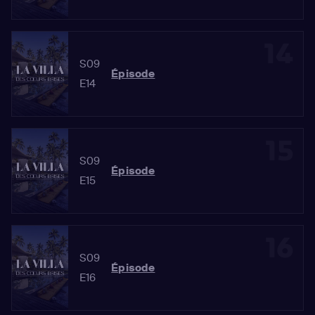
14
S09
Épisode
E14
15
S09
Épisode
E15
16
S09
Épisode
E16