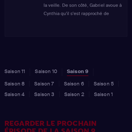
la veille. De son côté, Gabriel avoue à
Cynthia qu'il s'est rapproché de
Manon et qu'il aimerait la revoir. Ils en
concluent qu'ils ne sont pas faits
pour être ensemble et qu'ils sont
mieux séparés.
Saison 11
Saison 10
Saison 9
Saison 8
Saison 7
Saison 6
Saison 5
Saison 4
Saison 3
Saison 2
Saison 1
REGARDER LE PROCHAIN
ÉPISODE DE LA SAISON 9