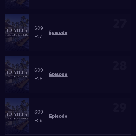
27
S09
Épisode
E27
28
S09
Épisode
E28
29
S09
Épisode
E29