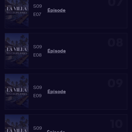
07
S09
Épisode
E07
08
S09
Épisode
E08
09
S09
Épisode
E09
10
S09