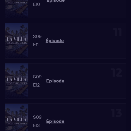
Épisode
E10
11
S09
Épisode
E11
12
S09
Épisode
E12
13
S09
Épisode
E13