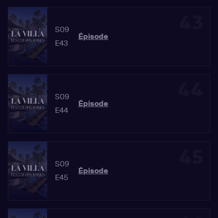
43
S09
Épisode
E43
44
S09
Épisode
E44
45
S09
Épisode
E45