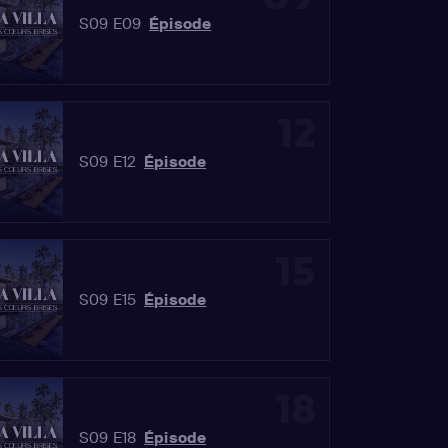
S09 E09
Épisode
12
S09 E12
Épisode
15
S09 E15
Épisode
18
S09 E18
Épisode