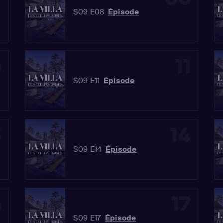
S09 E08
Épisode
0
11
S09 E11
Épisode
3
14
S09 E14
Épisode
6
17
S09 E17
Épisode