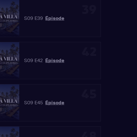
39
S09 E39
Épisode
42
S09 E42
Épisode
45
S09 E45
Épisode
48