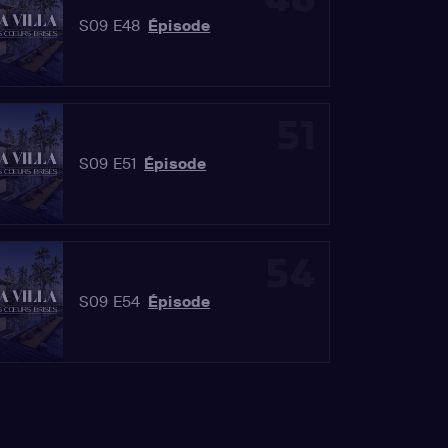
S09 E48
Épisode
51
S09 E51
Épisode
54
S09 E54
Épisode