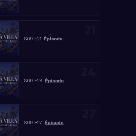
21
S09 E21
Épisode
24
S09 E24
Épisode
27
S09 E27
Épisode