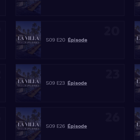
9
20
S09 E20
Épisode
2
23
S09 E23
Épisode
5
26
S09 E26
Épisode