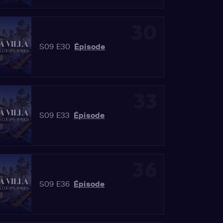
30
S09 E30
Épisode
33
S09 E33
Épisode
36
S09 E36
Épisode