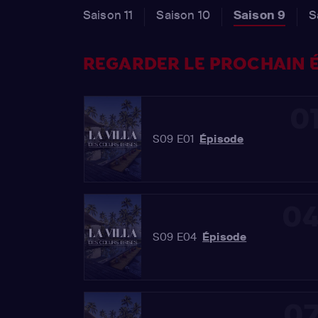
Saison 11
Saison 10
Saison 9
S
REGARDER LE PROCHAIN É
0
S09 E01
Épisode
0
S09 E04
Épisode
0