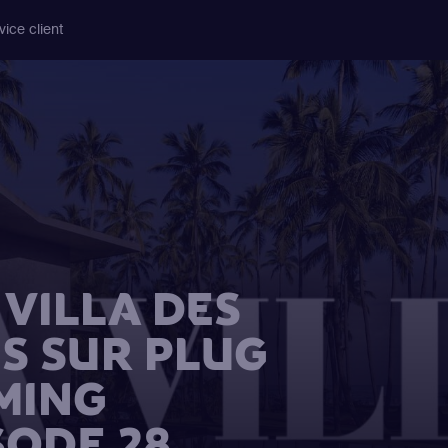
vice client
VILLA DES
S SUR PLUG
MING
SODE 28