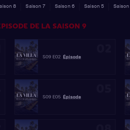
aison 8
Saison 7
Saison 6
Saison 5
Saison
PISODE DE LA SAISON 9
1
02
S09 E02
Épisode
4
05
S09 E05
Épisode
7
08