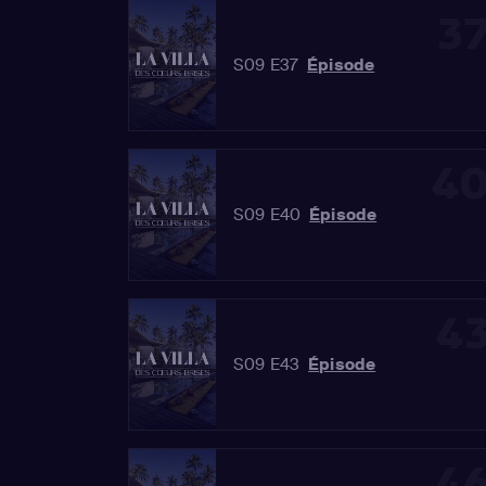
3
S09 E37
Épisode
4
S09 E40
Épisode
4
S09 E43
Épisode
4