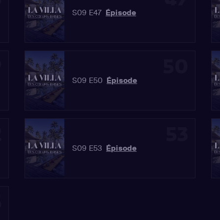
S09 E47
Épisode
9
50
S09 E50
Épisode
2
53
S09 E53
Épisode
5