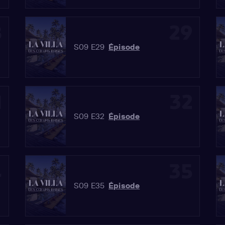
8
29
S09 E29
Épisode
1
32
S09 E32
Épisode
4
35
S09 E35
Épisode