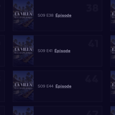
7
38
S09 E38
Épisode
0
41
S09 E41
Épisode
3
44
S09 E44
Épisode
6
47