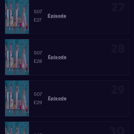
27
S07
Épisode
E27
28
S07
Épisode
E28
29
S07
Épisode
E29
30