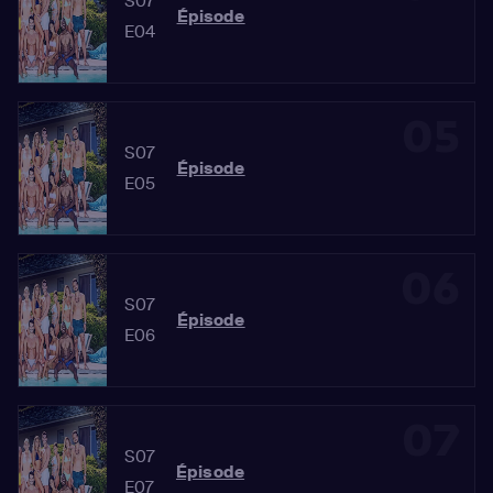
S07
Épisode
E04
05
S07
Épisode
E05
06
S07
Épisode
E06
07
S07
Épisode
E07