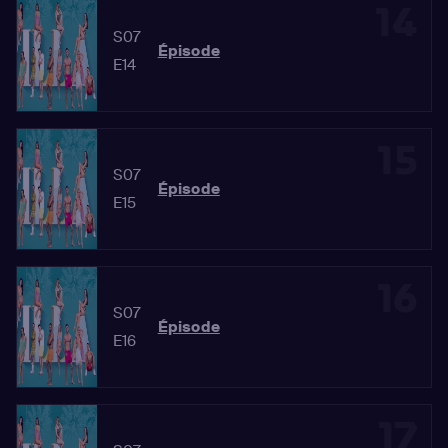
14
S07
Épisode
E14
15
S07
Épisode
E15
16
S07
Épisode
E16
17