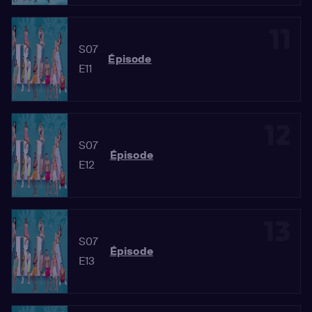
11
S07
Épisode
E11
12
S07
Épisode
E12
13
S07
Épisode
E13