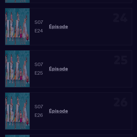
24
S07
Épisode
E24
25
S07
Épisode
E25
26
S07
Épisode
E26