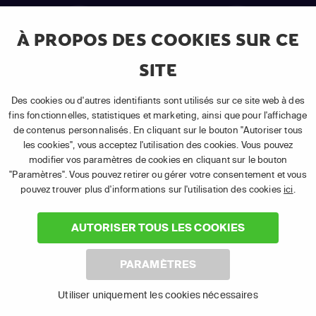
À PROPOS DES COOKIES SUR CE
SITE
Samsung TV
Fire TV
Des cookies ou d'autres identifiants sont utilisés sur ce site web à des
fins fonctionnelles, statistiques et marketing, ainsi que pour l'affichage
de contenus personnalisés. En cliquant sur le bouton "Autoriser tous
les cookies", vous acceptez l'utilisation des cookies. Vous pouvez
modifier vos paramètres de cookies en cliquant sur le bouton
"Paramètres". Vous pouvez retirer ou gérer votre consentement et vous
(1) Les 30 premiers jours sont gratuits
: Pour toute nouvelle
pouvez trouver plus d'informations sur l'utilisation des cookies
ici
.
souscription à un abonnement APP TV Basic.
(2) Prix de l'abonnement
: TVA comprise, hors promotion, hors frais
uniques d'activation, hors frais de matériel et hors frais d'installation.
AUTORISER TOUS LES COOKIES
(3) Restart & Replay
:
Voir toutes les chaînes disposant de cette
fonctionnalité.
PARAMÈTRES
Utiliser uniquement les cookies nécessaires