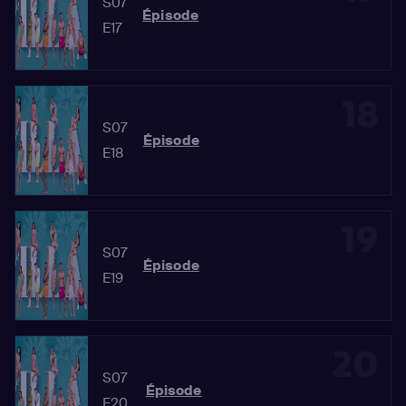
S07
Épisode
E17
18
S07
Épisode
E18
19
S07
Épisode
E19
20
S07
Épisode
E20