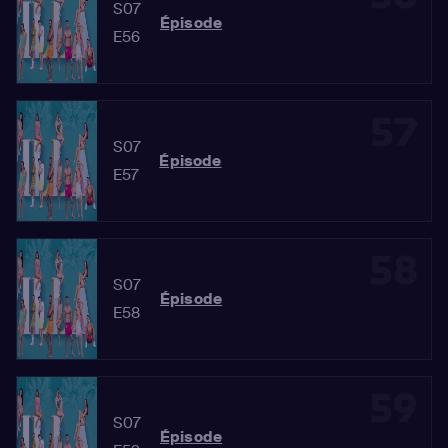
S07
Épisode
E56
57
S07
Épisode
E57
58
S07
Épisode
E58
59
S07
Épisode