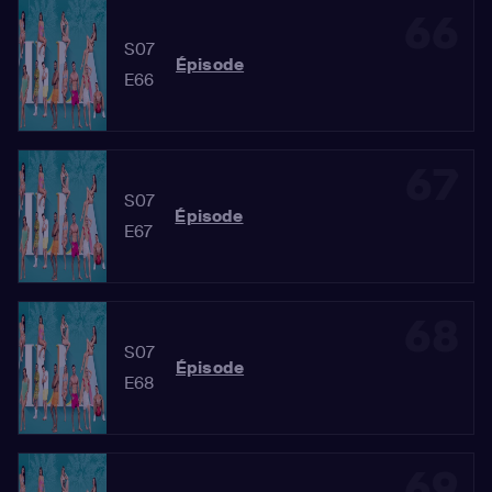
66
S07
Épisode
E66
67
S07
Épisode
E67
68
S07
Épisode
E68
69