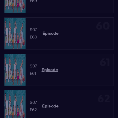
E59
60
S07
Épisode
E60
61
S07
Épisode
E61
62
S07
Épisode
E62