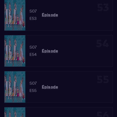
53
S07
Épisode
E53
54
S07
Épisode
E54
55
S07
Épisode
E55
56