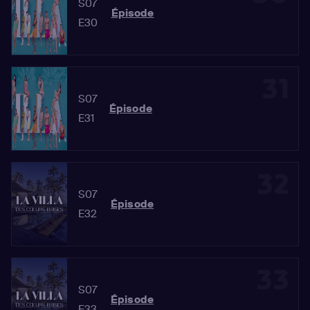
S07
Épisode
E30
31
S07
Épisode
E31
32
S07
Épisode
E32
33
S07
Épisode
E33