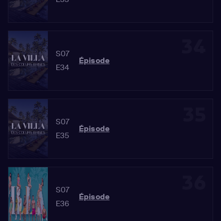
34
S07
Épisode
E34
35
S07
Épisode
E35
36
S07
Épisode
E36