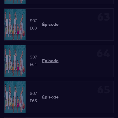
63
S07
Épisode
E63
64
S07
Épisode
E64
65
S07
Épisode
E65