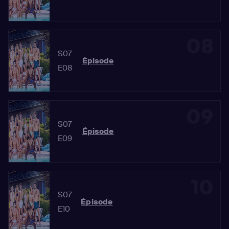
08
S07
Épisode
E08
09
S07
Épisode
E09
10
S07
Épisode
E10