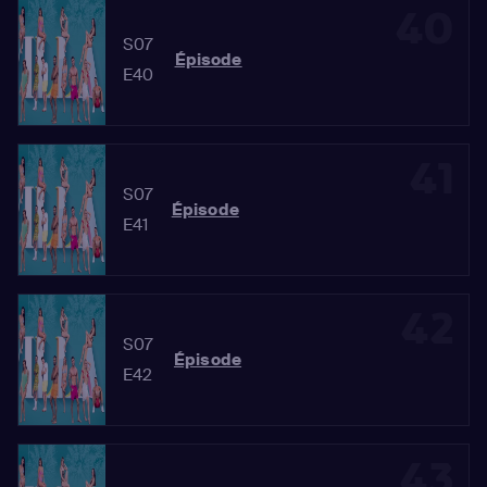
40
S07
Épisode
E40
41
S07
Épisode
E41
42
S07
Épisode
E42
43