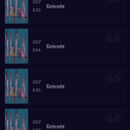
S07
Épisode
E43
44
S07
Épisode
E44
45
S07
Épisode
E45
46
S07
Épisode