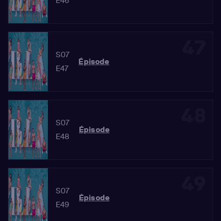
E46
47
S07
Épisode
E47
48
S07
Épisode
E48
49
S07
Épisode
E49