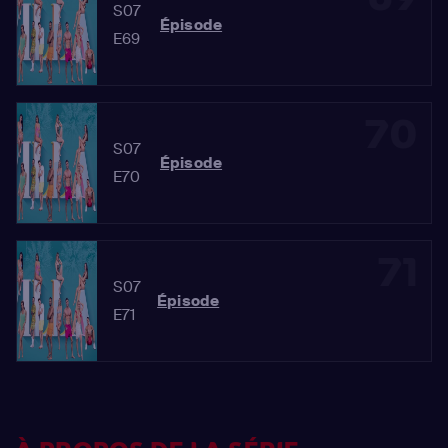
S07
Épisode
E69
70
S07
Épisode
E70
71
S07
Épisode
E71