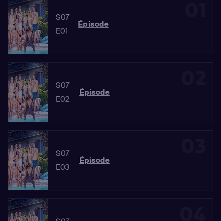
01
S07
Épisode
E01
02
S07
Épisode
E02
03
S07
Épisode
E03
04