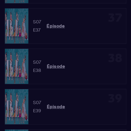
37
S07
Épisode
E37
38
S07
Épisode
E38
39
S07
Épisode
E39