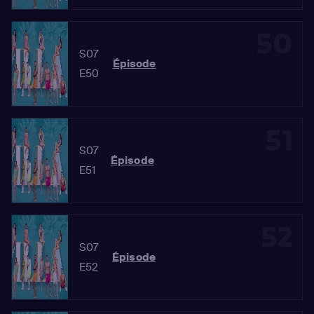
50
S07
Épisode
E50
51
S07
Épisode
E51
52
S07
Épisode
E52